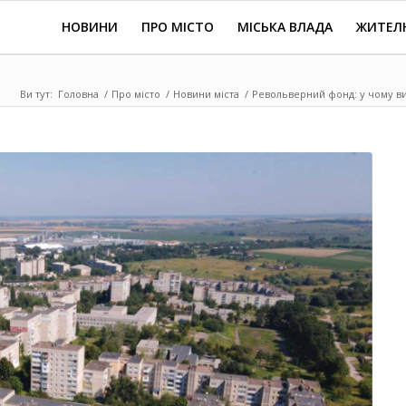
НОВИНИ
ПРО МІСТО
МІСЬКА ВЛАДА
ЖИТЕЛ
Ви тут:
Головна
/
Про місто
/
Новини міста
/
Револьверний фонд: у чому виг