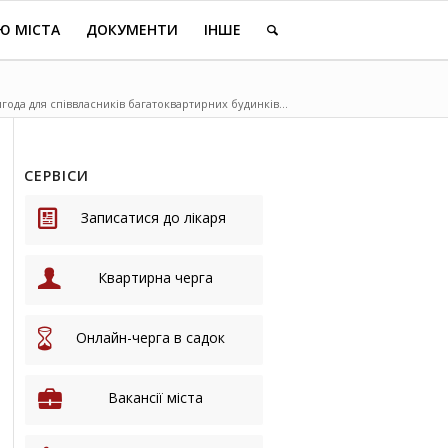
Ю МІСТА
ДОКУМЕНТИ
ІНШЕ
ода для співвласників багатоквартирних будинків...
СЕРВІСИ
Записатися до лікаря
Квартирна черга
Онлайн-черга в садок
Вакансії міста