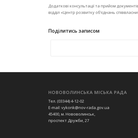
Додаткові консультації та прийом документів
відділ «Центр розвитку об’єднань співвласн
Поділитись записом
НОВОВОЛИНСЬКА МІСЬКА РАДА
Тел. (03344) 4-12-02
E-mail: vykonk@nov-rada.gov.ua
45400, м. Нововолинськ,
проспект Дружби, 27