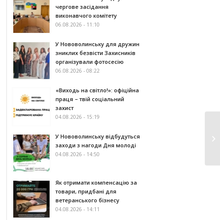
чергове засідання
виконавчого комітету
06.08.2026 - 11:10
У Нововолинську для дружин
зниклих безвісти Захисників
організували фотосесію
06.08.2026 - 08:22
«Виходь на світло!»: офіційна
праця – твій соціальний
захист
04.08.2026 - 15:19
У Нововолинську відбудуться
заходи з нагоди Дня молоді
04.08.2026 - 14:50
Як отримати компенсацію за
товари, придбані для
ветеранського бізнесу
04.08.2026 - 14:11