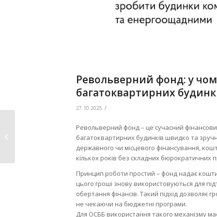
Револьверний фонд: у чом
багатоквартирних будинк
/
27.10.2025
Онлайн-запис до
Револьверний фонд – це сучасний фінансовий
лікаря – швидко та
багатоквартирних будинків швидко та зручно
зручн�...
державного чи місцевого фінансування, кошт
кількох років без складних бюрократичних 
Принцип роботи простий – фонд надає кошти
цього гроші знову використовуються для під
обертання фінансів. Такий підхід дозволяє 
не чекаючи на бюджетні програми.
Для ОСББ використання такого механізму ма