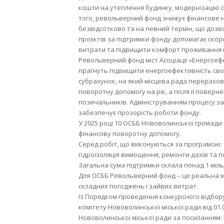
кошти на утеплення будинку, модернізацію с
того, револьверний фонд знижує фінансове 
безвідсотково та на певний термін, що дозво
проєктів за підтримки фонду допомагає ско
витрати та підвищити комфорт проживання 
Револьверний фонд міст Асоціації «Енергоефе
прагнуть підвищити енергоефективність свої
субрахунок, на який місцева рада перерахо
поворотну допомогу на рік, а після її повер
позичальників. Адмініструванням процесу зай
забезпечує прозорість роботи фонду.
У 2025 році 10 ОСББ Нововолинської громад
фінансову поворотну допомогу.
Серед робіт, що виконуються за програмою: з
гідроізоляція вимощення, ремонти дахів та п
Загальна сума підтримки склала понад 1 міл
Для ОСББ Револьверний фонд – це реальна 
складних погоджень і зайвих витрат.
Із Порядком проведення конкурсного відбо
комітету Нововолинської міської ради від 01
Нововолинської міської ради за посиланням: