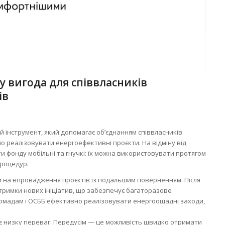
у вигода для співвласників
ів
 інструмент, який допомагає об’єднанням співвласників
 реалізовувати енергоефективні проєкти. На відміну від
и фонду мобільні та гнучкі: їх можна використовувати протягом
процедур.
 на впровадження проєктів із подальшим поверненням. Після
тримки нових ініціатив, що забезпечує багаторазове
громадам і ОСББ ефективно реалізовувати енергоощадні заходи,
є низку переваг. Передусім — це можливість швидко отримати