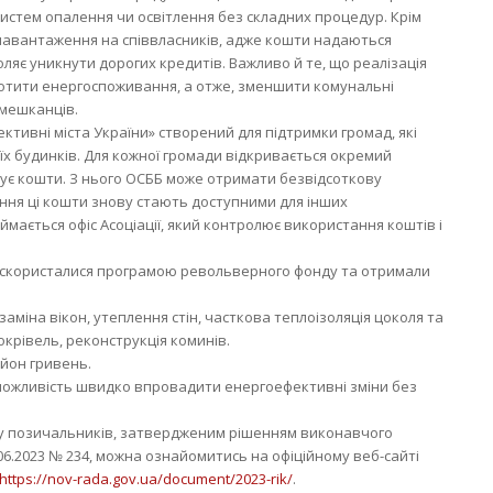
истем опалення чи освітлення без складних процедур. Крім
навантаження на співвласників, адже кошти надаються
ляє уникнути дорогих кредитів. Важливо й те, що реалізація
ротити енергоспоживання, а отже, зменшити комунальні
мешканців.
ктивні міста України» створений для підтримки громад, які
х будинків. Для кожної громади відкривається окремий
вує кошти. З нього ОСББ може отримати безвідсоткову
нення ці кошти знову стають доступними для інших
мається офіс Асоціації, який контролює використання коштів і
и скористалися програмою револьверного фонду та отримали
аміна вікон, утеплення стін, часткова теплоізоляція цоколя та
окрівель, реконструкція коминів.
ьйон гривень.
можливість швидко впровадити енергоефективні зміни без
ру позичальників, затвердженим рішенням виконавчого
.06.2023 № 234, можна ознайомитись на офіційному веб-сайті
https://nov-rada.gov.ua/document/2023-rik/
.