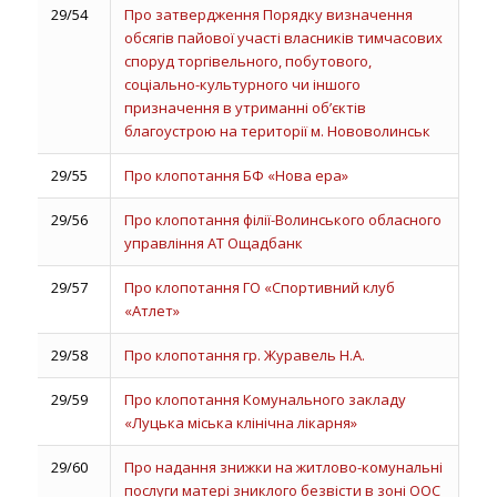
29/54
Про затвердження Порядку визначення
обсягів пайової участі власників тимчасових
споруд торгівельного, побутового,
соціально-культурного чи іншого
призначення в утриманні об’єктів
благоустрою на території м. Нововолинськ
29/55
Про клопотання БФ «Нова ера»
29/56
Про клопотання філії-Волинського обласного
управління АТ Ощадбанк
29/57
Про клопотання ГО «Спортивний клуб
«Атлет»
29/58
Про клопотання гр. Журавель Н.А.
29/59
Про клопотання Комунального закладу
«Луцька міська клінічна лікарня»
29/60
Про надання знижки на житлово-комунальні
послуги матері зниклого безвісти в зоні ООС