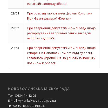
(АТО) військовослужбовця
29/61
Про розгляд клопотання Церкви Християн
Віри Євангельської «Ковчег»
29/62
Про звернення депутатів міської ради щодо
реформування вторинної ланки закладів
охорони здоров’я
29/63
Про звернення депутатів міської ради щодо
створення Нововолинського відділу поліції
Головного управління Національної поліції у
Волинській області
НОВОВОЛИНСЬКА МІСЬКА РАДА
Тел. (03344) 4-12-02
E-mail: vykonk@nov-rada.gov.ua
45400, м. Нововолинськ,