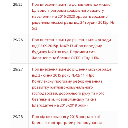
29/25
Про внесення змін та доповнень до міської
Цільової програми соціального захисту
населення на 2016-2020 рр., затвердженої
рішенням міської ради від 24 грудня 2015р. №
5/2
29/26
Про внесення змін до рішення міської ради
від 02.09.2015р. №47/13 «Про передачу
будинку №20 по вул. Перемоги смт.
Жовтневе на баланс ОСББ «Сад -НВ»
29/27
Про внесення змін до рішення міської ради
від 27 січня 2015 року №42/11 «Про
Комплексну програму реформування і
розвитку житлово-комунального
господарства, дорожнього руху та його
безпеки в м. Нововолинську та смт.
Благодатне на 2015-2019 роки»
29/28
Про хід виконання у 2018 році міської
Комплексної програми реформування і