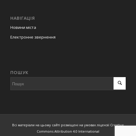
6.
Гміна
Ярачево
Польща
22.04.2004 р.
(угода)
НАВІГАЦІЯ
Новини міста
7.
м. Білгорай
Польща
28.08.2005 р.
Електронне звернення
(угода)
8.
Гміна
Риманув
Польща
28.08.2005 р.
(угода)
ПОШУК
9.
м. Кельме
Литва
30.08.2008 р.
(угода)
10.
м. Стропков
Словаччина
18.03.2019 р.
Всі матеріали на цьому сайті розміщені на умовах ліцензії Creative
(угода)
Commons Attribution 4.0 International