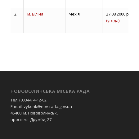
2.
м. Біліна
Чехія
27.08.2000 р.
(угода)
3.
Повіт
Отвоцький
Польща
26.11.2003 р.
(угода)
НОВОВОЛИНСЬКА МІСЬКА РАДА
4.
Грубешівський
Польща
19.11.2004 р.
Тел. (03344) 4-12-02
повіт
(угода)
E-mail: vykonk@nov-rada.gov.ua
Люблінського
45400, м. Нововолинськ,
воєводства
проспект Дружби, 27
5.
м. Грубешів
Польща
19.11.2004 р.
(угода)