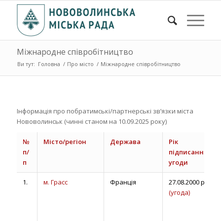
Міжнародне співробітництво
Ви тут:
Головна
/
Про місто
/
Міжнародне співробітництво
Інформація про побратимські/партнерські зв’язки міста
Нововолинськ (чинні станом на 10.09.2025 року)
№
Місто/регіон
Держава
Рік
п/
підписання
п
угоди
1.
м. Грасс
Франція
27.08.2000 р.
(угода)