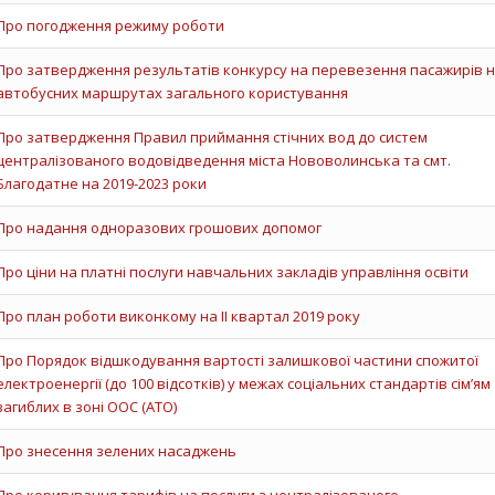
Про погодження режиму роботи
Про затвердження результатів конкурсу на перевезення пасажирів 
автобусних маршрутах загального користування
Про затвердження Правил приймання стічних вод до систем
централізованого водовідведення міста Нововолинська та смт.
Благодатне на 2019-2023 роки
Про надання одноразових грошових допомог
Про ціни на платні послуги навчальних закладів управління освіти
Про план роботи виконкому на ІІ квартал 2019 року
Про Порядок відшкодування вартості залишкової частини спожитої
електроенергії (до 100 відсотків) у межах соціальних стандартів сім’ям
загиблих в зоні ООС (АТО)
Про знесення зелених насаджень