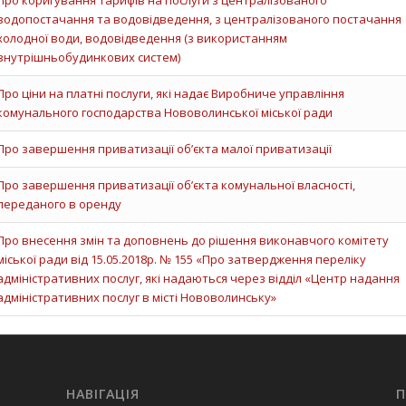
Про коригування тарифів на послуги з централізованого
водопостачання та водовідведення, з централізованого постачання
холодної води, водовідведення (з використанням
внутрішньобудинкових систем)
Про ціни на платні послуги, які надає Виробниче управління
комунального господарства Нововолинської міської ради
Про завершення приватизації об’єкта малої приватизації
Про завершення приватизації об’єкта комунальної власності,
переданого в оренду
Про внесення змін та доповнень до рішення виконавчого комітету
міської ради від 15.05.2018р. № 155 «Про затвердження переліку
адміністративних послуг, які надаються через відділ «Центр надання
адміністративних послуг в місті Нововолинську»
НАВІГАЦІЯ