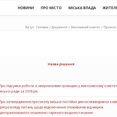
НОВИНИ
ПРО МІСТО
МІСЬКА ВЛАДА
ЖИТЕЛ
Ви тут:
Головна
/
Документи
/
Виконавчий комітет
/
Проекти 
Назва рішення
Про підсумки роботи зі зверненнями громадян у виконавчому комітет
міської ради за 2018 рік
Про затвердження протоколу міської постійно діючої міжвідомчої коміс
для розгляду питань щодо відключення споживачів від мереж
централізованого опалення і гарячого водопостачання