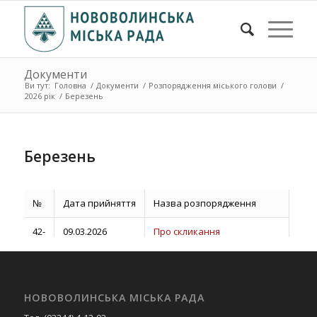
Документи
Ви тут:
Головна
/
Документи
/
Розпорядження міського голови
/
2026 рік
/
Березень
Березень
№
Дата прийняття
Назва розпорядження
42-
09.03.2026
Про скликання
ра
позачергової п’ятдесят
сьомої сесії міської ради
восьмого скликання
НОВОВОЛИНСЬКА МІСЬКА РАДА
43-
09.03.2026
Про позачергове засідання