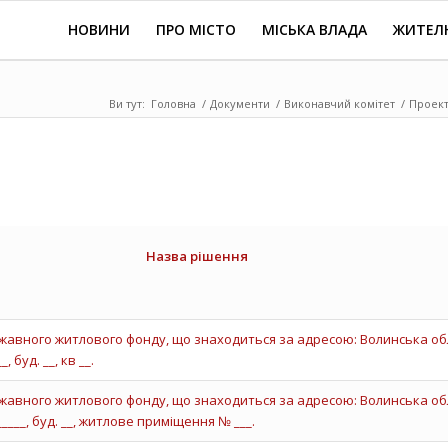
НОВИНИ
ПРО МІСТО
МІСЬКА ВЛАДА
ЖИТЕЛ
Ви тут:
Головна
/
Документи
/
Виконавчий комітет
/
Проект
Назва рішення
авного житлового фонду, що знаходиться за адресою: Волинська обл
 буд. __, кв __.
авного житлового фонду, що знаходиться за адресою: Волинська обл
____, буд. __, житлове приміщення № ___.