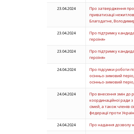
23.04.2024
Про затвердження прот
приватизації нежитлов
Благодатне, Володими
23.04.2024
Про підтримку канди
героїня»
23.04.2024
Про підтримку канди
героїня»
24.04.2024
Про підсумки роботи пі
осінньо-зимовий періо
осінньо-зимовий період
24.04.2024
Про внесення змін до р
координаційної ради з 
сімей, а також членів с
федерації проти Украї
24.04.2024
Про надання дозволу 