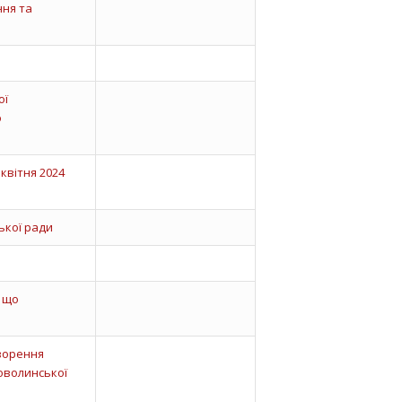
ння та
ої
о
квітня 2024
ької ради
, що
творення
оволинської