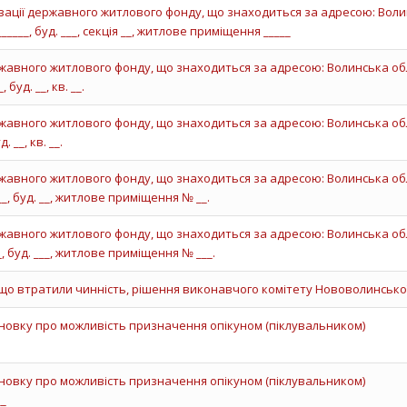
зації державного житлового фонду, що знаходиться за адресою: Воли
_____, буд. ___, секція __, житлове приміщення _____
авного житлового фонду, що знаходиться за адресою: Волинська обл
буд. __, кв. __.
авного житлового фонду, що знаходиться за адресою: Волинська обл
 __, кв. __.
авного житлового фонду, що знаходиться за адресою: Волинська обл
_, буд. __, житлове приміщення № __.
авного житлового фонду, що знаходиться за адресою: Волинська обл
, буд. ___, житлове приміщення № ___.
що втратили чинність, рішення виконавчого комітету Нововолинської
овку про можливість призначення опікуном (піклувальником)
овку про можливість призначення опікуном (піклувальником)
__