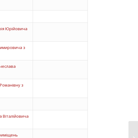
рія Юрійовича
димировича з
ячеслава
 Романівну з
а Віталійовича
приміщень
Кв