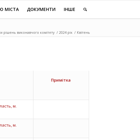
Ю МІСТА
ДОКУМЕНТИ
ІНШЕ
и рішень виконавчого комітету
/
2024 рік
/
Квітень
Примітка
асть, м.
асть, м.