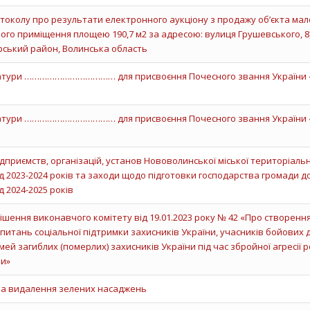
околу про результати електронного аукціону з продажу об’єкта мал
ого приміщення площею 190,7 м2 за адресою: вулиця Грушевського, 8
рський район, Волинська область
датури ……………………………… для присвоєння Почесного звання України 
датури ……………………………… для присвоєння Почесного звання України 
дприємств, організацій, установ Нововолинської міської територіаль
д 2023-2024 років та заходи щодо підготовки господарства громади д
 2024-2025 років
ішення виконавчого комітету від 19.01.2023 року № 42 «Про створенн
питань соціальної підтримки захисників України, учасників бойових ді
імей загиблих (померлих) захисників України під час збройної агресії р
ни»
на видалення зелених насаджень