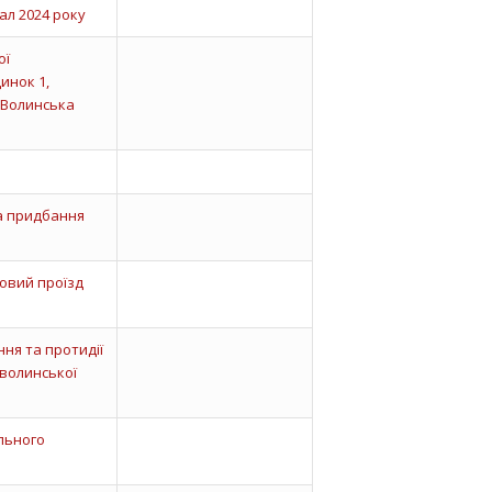
ал 2024 року
ої
инок 1,
 Волинська
на придбання
говий проїзд
ння та протидії
оволинської
льного