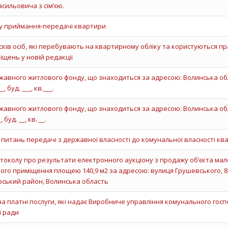
сильовича з сім’єю.
у приймання-передачі квартири
ків осіб, які перебувають на квартирному обліку та користуються п
щень у новій редакції
авного житлового фонду, що знаходиться за адресою: Волинська обл
 буд. ___, кв.___.
авного житлового фонду, що знаходиться за адресою: Волинська обл
буд. __, кв. __.
з питань передачі з державної власності до комунальної власності кв
околу про результати електронного аукціону з продажу об’єкта мал
ого приміщення площею 140,9 м2 за адресою: вулиця Грушевського, 8
рський район, Волинська область
на платні послуги, які надає Виробниче управління комунального гос
ї ради