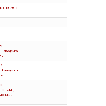
квітня 2024
ої
я Заводська,
ть
ої
я Заводська,
ть
ої
ою: вулиця
мирський