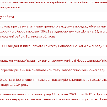
пи з питань легалізації виплати заробітної плати і зайнятості населе
ої діяльності
у роботи
околу про результати електронного аукціону з продажу об’єкта мал
похоронного бюро площею 430 м2 за адресою: вулиця Шопена, 29, міст
мирський район, Волинська область
О засідання виконавчого комітету Нововолинської міської ради 18 
кладу опікунської ради при виконавчому комітеті Нововолинської міс
 окремих рішень виконавчого комітету Нововолинської міської ради
іцієнта співвідношення кількості пасажирівпільговиків та пасажирів
І квартал 2024 року
рішення виконавчого комітету від 17 березня 2023 року № 123 «Про с
 питань внутрішньо переміщених осіб при виконавчому комітеті Нов