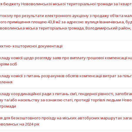
я бюджету Нововолинської міської територіальної громади за І кварт
околу про результати електронного аукціону з продажу об’єкта мал
ого приміщення площею 43,8 м2 за адресою: вулиця Іваничівська, буд
воволинська міська територіальна громада, Володимирський район,
ктно- кошторисної документації
кладу комісії щодо розгляду заяв про виплату грошової компенсації 
ріям осіб
кладу комісії з питань розрахунків обсягів компенсації витрат за піль
елення
ладу координаційної ради з питань сім’ї, гендерної рівності, запобіга
 та/або насильству за ознакою статі, протидії торгівлі людьми Нов
 громади
я для безкоштовного проїзду на міських автобусних маршрутах зага
волинськ на 2024 рік