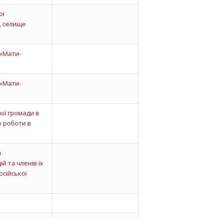
ої
, селище
«Мати-
«Мати-
ної громади в
о роботи в
я
й та членів їх
осійської