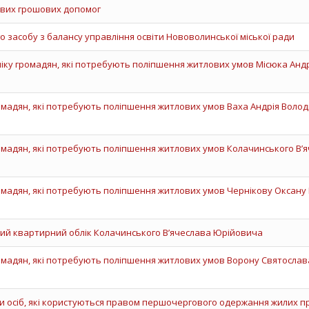
вих грошових допомог
о засобу з балансу управління освіти Нововолинської міської ради
іку громадян, які потребують поліпшення житлових умов Місюка Анд
ромадян, які потребують поліпшення житлових умов Ваха Андрія Воло
ромадян, які потребують поліпшення житлових умов Колачинського В’
ромадян, які потребують поліпшення житлових умов Чернікову Оксану
ний квартирний облік Колачинського В’ячеслава Юрійовича
ромадян, які потребують поліпшення житлових умов Ворону Святослав
и осіб, які користуються правом першочергового одержання жилих 