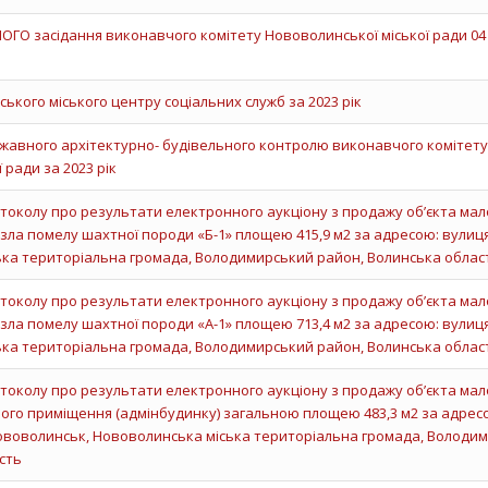
О засідання виконавчого комітету Нововолинської міської ради 04 
ького міського центру соціальних служб за 2023 рік
ржавного архітектурно- будівельного контролю виконавчого комітету
 ради за 2023 рік
околу про результати електронного аукціону з продажу об’єкта мал
узла помелу шахтної породи «Б-1» площею 415,9 м2 за адресою: вулиц
ька територіальна громада, Володимирський район, Волинська облас
околу про результати електронного аукціону з продажу об’єкта мал
узла помелу шахтної породи «А-1» площею 713,4 м2 за адресою: вулиц
ька територіальна громада, Володимирський район, Волинська облас
околу про результати електронного аукціону з продажу об’єкта мал
ого приміщення (адмінбудинку) загальною площею 483,3 м2 за адрес
Нововолинськ, Нововолинська міська територіальна громада, Володи
сть