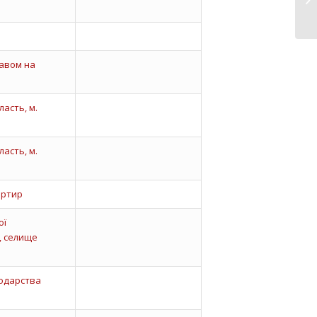
равом на
асть, м.
асть, м.
артир
ої
, селище
подарства