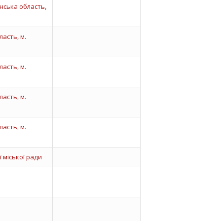
нська область,
асть, м.
асть, м.
асть, м.
асть, м.
 міської ради