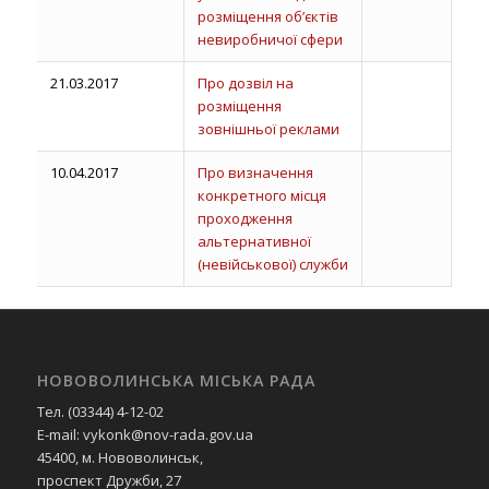
розміщення об’єктів
невиробничої сфери
21.03.2017
Про дозвіл на
розміщення
зовнішньої реклами
10.04.2017
Про визначення
конкретного місця
проходження
альтернативної
(невійськової) служби
НОВОВОЛИНСЬКА МІСЬКА РАДА
Тел. (03344) 4-12-02
E-mail: vykonk@nov-rada.gov.ua
45400, м. Нововолинськ,
проспект Дружби, 27