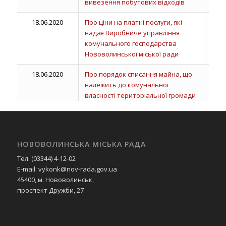
вивезення побутових відходів
18.06.2020
Про ціни на платні послуги, які
надає Виробниче управління
комунального господарства
Нововолинської міської ради
18.06.2020
Про порядок списання майна, що
належить до комунальної
власності територіальної громади
міста Нововолинська
18.06.2020
Про завершення приватизації
об’єкта малої приватизації
НОВОВОЛИНСЬКА МІСЬКА РАДА
18.06.2020
Про надання дозволу на списання
Тел. (03344) 4-12-02
основних засобів
E-mail: vykonk@nov-rada.gov.ua
45400, м. Нововолинськ,
18.06.2020
Про затвердження проєктів та
проспект Дружби, 27
проведення робіт
18.06.2020
Про затвердження протоколу