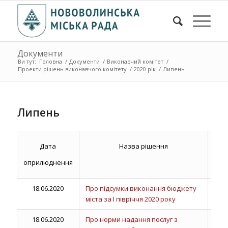
Документи
Ви тут:
Головна
/
Документи
/
Виконавчий комітет
/
Проекти рішень виконавчого комітету
/
2020 рік
/
Липень
Липень
Дата
Назва рішення
Ста
оприлюднення
18.06.2020
Про підсумки виконання бюджету
міста за І півріччя 2020 року
18.06.2020
Про норми надання послуг з