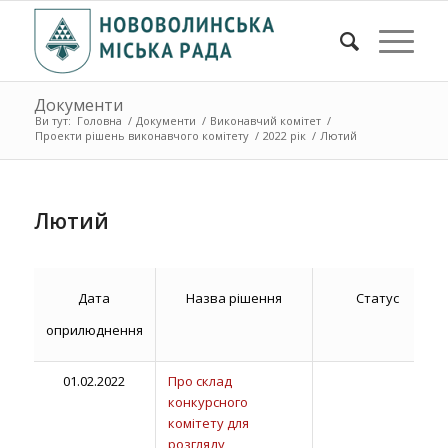
Документи
Ви тут:
Головна
/
Документи
/
Виконавчий комітет
/
Проекти рішень виконавчого комітету
/
2022 рік
/
Лютий
Лютий
Дата
Назва рішення
Статус
оприлюднення
01.02.2022
Про склад
конкурсного
комітету для
розгляду