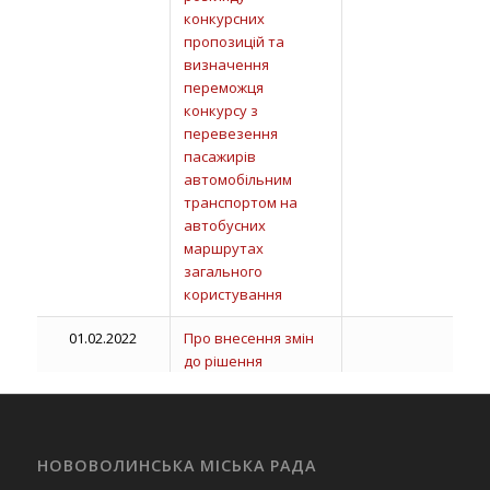
конкурсних
пропозицій та
визначення
переможця
конкурсу з
перевезення
пасажирів
автомобільним
транспортом на
автобусних
маршрутах
загального
користування
01.02.2022
Про внесення змін
до рішення
виконавчого
комітету від 02
грудня 2021 року №
463 «Про оператора
НОВОВОЛИНСЬКА МІСЬКА РАДА
електронних систем