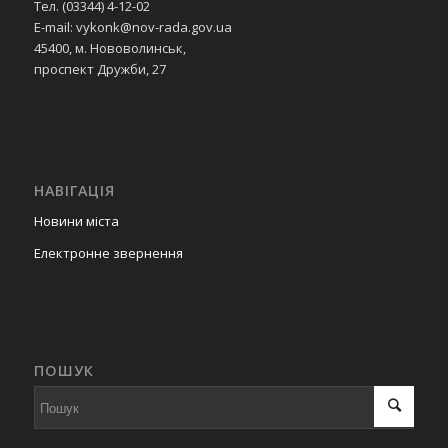
Тел. (03344) 4-12-02
у Нововолинській
E-mail: vykonk@nov-rada.gov.ua
міській
45400, м. Нововолинськ,
територіальній
проспект Дружби, 27
громаді»
01.02.2022
Про встановлення
тарифів на
перевезення
пасажирів на
НАВІГАЦІЯ
міських автобусних
маршрутах
Новини міста
загального
Електронне звернення
користування
01.02.2022
Про конкурси на
перевезення
пасажирів на
автобусних
ПОШУК
маршрутах
загального
користування