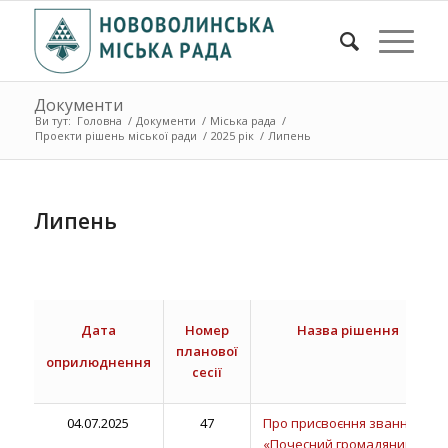
Документи
Ви тут:
Головна
/
Документи
/
Міська рада
/
Проекти рішень міської ради
/
2025 рік
/
Липень
Липень
Дата
Номер
Назва рішення
планової
оприлюднення
сесії
04.07.2025
47
Про присвоєння звання
«Почесний громадянин