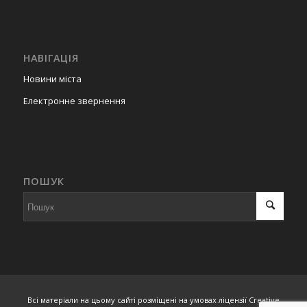
районі гаражного масиву
ЦЕММ
07.07.2025
47
Про припинення права
НАВІГАЦІЯ
користування земельною
ділянкою Артимку Мирону
Новини міста
Йосиповичу та надання
Електронне звернення
дозволу Дігтяренку
Едуарду Анатолійовичу
на виготовлення
документації із
землеустрою для
будівництва
ПОШУК
індивідуальних гаражів, в
районі гаражного масиву
мікрорайону
Шахтарський
07.07.2025
47
Про включення до
переліку земельних
ділянок або прав на них
Всі матеріали на цьому сайті розміщені на умовах ліцензії Creative
для підготовки лотів до