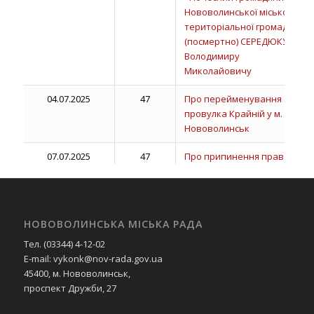
Нововолинської міської
територіальної громади»
(посмертно) СЕРЕДЮКУ
Володимиру
Миколайовичу
04.07.2025
47
Про перейменування
провулка Крайній у м.
Нововолинськ
07.07.2025
47
Про припинення права
користування земельною
ділянкою Напорі Сергію
Ярославовичу та надання
дозволу Напорі Михайлу
НОВОВОЛИНСЬКА МІСЬКА РАДА
Юрійовичу на
Тел. (03344) 4-12-02
виготовлення
E-mail: vykonk@nov-rada.gov.ua
документації із
45400, м. Нововолинськ,
землеустрою для
проспект Дружби, 27
будівництва
індивідуальних гаражів, в