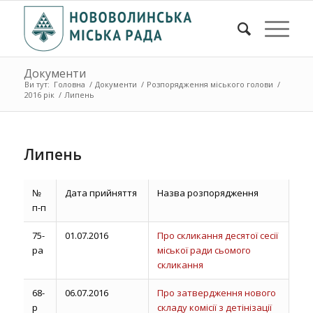
Документи
Ви тут:
Головна
/
Документи
/
Розпорядження міського голови
/
2016 рік
/
Липень
Липень
№
Дата прийняття
Назва розпорядження
п-п
75-
01.07.2016
Про скликання десятої сесії
ра
міської ради сьомого
скликання
68-
06.07.2016
Про затвердження нового
р
складу комісії з детінізації