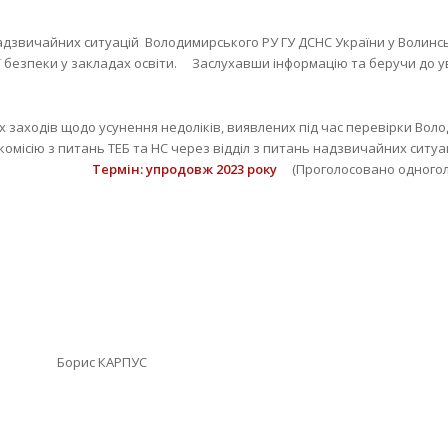
надзвичайних ситуацій Володимирського РУ ГУ ДСНС України у Волинс
 безпеки у закладах освіти. Заслухавши інформацію та беручи до ув
сіх заходів щодо усунення недоліків, виявлених під час перевірки Во
комісію з питань ТЕБ та НС через відділ з питань надзвичайних ситуа
мін
: упродовж 2023 року
(Проголосовано одногол
орис КАРПУС