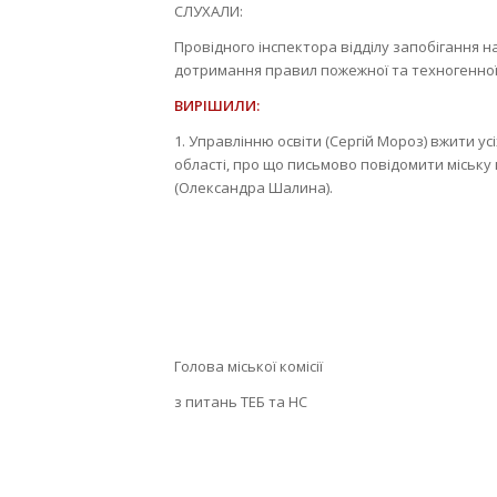
CЛУХАЛИ:
Провідного інспектора відділу запобігання 
дотримання правил пожежної та техногенної
ВИРІШИЛИ:
1. Управлінню освіти (Сергій Мороз) вжити у
області, про що письмово повідомити міську 
(Олександра Шалина).
Тер
Голова міської комісії
з питань ТЕБ та НС Б