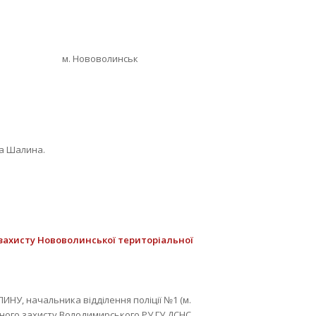
волинськ
ра Шалина.
 захисту Нововолинської територіальної
НУ, начальника відділення поліції №1 (м.
ьного захисту Володимирського РУ ГУ ДСНС