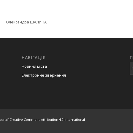
андра ШАЛИНА
НАВІГАЦІЯ
Новини міста
Електронне звернення
ензії Creative Commons Attribution 4.0 International