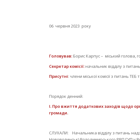
06 червня 
Головував:
Борис Карпус – міський голова, го
Секретар комісії:
начальник відділу з питан
Присутні
: члени міської комісії з питань ТЕБ
Порядок денний:
І.
Про вжиття додаткових заходів щодо орг
громади.
CЛУХАЛИ: Начальника відділу з питань надзв
Нововолинськ) Володимирського РВП ГУП у Во