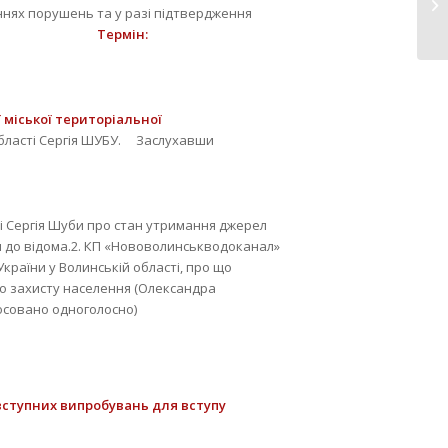
П
ннях порушень та у разі підтвердження
мін:
міської територіальної
області Сергія ШУБУ. Заслухавши
і Сергія Шуби про стан утримання джерел
и до відома.2. КП «Нововолинськводоканал»
країни у Волинській області, про що
го захисту населення (Олександра
совано одноголосно)
 вступних випробувань для вступу