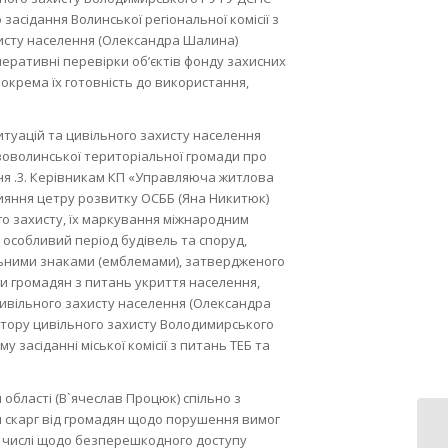
асідання Волинської регіональної комісії з
ахисту населення (Олександра Шалина)
перативні перевірки об’єктів фонду захисних
 зокрема їх готовність до використання,
ситуацій та цивільного захисту населення
оволинської територіальної громади про
ння .3. Керівникам КП «Управляюча житлова
ияння цетру розвитку ОСББ (Яна Никитюк)
о захисту, їх маркування міжнародним
особливий період будівель та споруд,
альними знаками (емблемами), затвердженого
ги громадян з питань укриття населення,
цивільного захисту населення (Олександра
ектору цивільного захисту Володимирського
 засіданні міської комісії з питань ТЕБ та
 області (В`ячеслав Процюк) спільно з
я скарг від громадян щодо порушення вимог
му числі щодо безперешкодного доступу