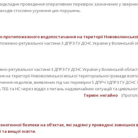
невідкладне проведення оперативних перевірок зазначених у зверне
заходів стосовно усунення цих порушень.
Тер
о протипожежного водопостачання на території Нововолинської 
ожежно-рятувальної частини 3 ДПРЗ ГУ ДСНС України у Волинській 
но-рятувальної частини 3 ДПРЗ ГУ ДСНС України у Волинській област
 на території Нововолинської міської територіальної громади взят
унення недоліків, виявлених під час перевірки 5 ДПРЧ 3ДПРЗ ГУ ДСНС У
ь ТЕБ та НС через відділ з питань надзвичайних ситуацій та цивільно
Термін
: негайно
(Проголо
огенної безпеки на об’єктах, які задіяні у проведені зовнішніх
 та вищої освіти.