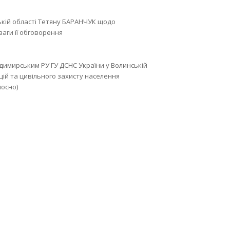
ькій області Тетяну БАРАНЧУК щодо
аги її обговорення
лодимирським РУ ГУ ДСНС України у Волинській
цій та цивільного захисту населення
осно)