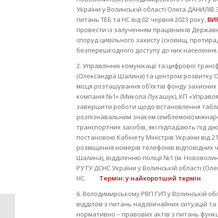
України у Волинській області Олега ДАНИЛІВ.
питань ТЕБ та НС від 02 червня 2023 року,
ВИ
провести із залученням працівників Державно
споруд цивільного захисту (сховищ, протираді
безперешкодного доступу до них населення.
2. Управлінню комунікації та цифрової транс
(Олександра Шалина) та центром розвитку О
місця розташування об’єктів фонду захисних
компанія №1» (Микола Лукашук), КП «Управл
завершити роботи щодо встановлення таблич
розпізнавальним знаком (емблемою) міжнаро
транспортних засобів, які підпадають під д
постановою Кабінету Міністрів України від 2
розміщення номерів телефонів відповідних ч
Шалина), відділенню поліції №1 (м. Нововоли
РУ ГУ ДСНС України у Волинській області (Оле
НС.
Термін: у найкоротший термін
6. Володимирському РВП ГУП у Волинській обл
відділом з питань надзвичайних ситуацій та
нормативно – правових актів з питань функц