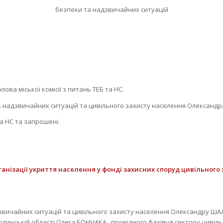
безпеки та надзвичайних ситуацій
2023 року м. Ново
лова міської комісії з питань ТЕБ та НС.
ь надзвичайних ситуацій та цивільного захисту населення Олександ
 та НС та запрошені.
анізації укриття населення у фонді захисних споруд цивільного
ичайних ситуацій та цивільного захисту населення Олександру ШАЛИ
линській області Олега БОНЧАКА, провідного фахівця сектору цивіл