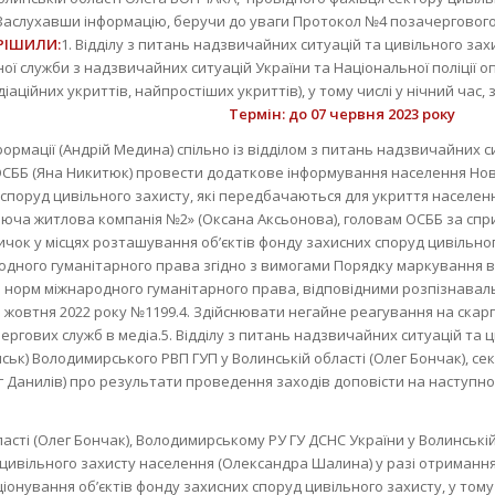
Заслухавши інформацію, беручи до уваги Протокол №4 позачергового з
РІШИЛИ:
1. Відділу з питань надзвичайних ситуацій та цивільного з
ї служби з надзвичайних ситуацій України та Національної поліції о
аційних укриттів, найпростіших укриттів), у тому числі у нічний час,
Термін: до 07 червня 2023 року
формації (Андрій Медина) спільно із відділом з питань надзвичайних 
СББ (Яна Никитюк) провести додаткове інформування населення Нов
 споруд цивільного захисту, які передбачаються для укриття населе
яюча житлова компанія №2» (Оксана Аксьонова), головам ОСББ за спр
ок у місцях розташування об’єктів фонду захисних споруд цивільног
дного гуманітарного права згідно з вимогами Порядку маркування в 
ію норм міжнародного гуманітарного права, відповідними розпізнав
1 жовтня 2022 року №1199.4. Здійснювати негайне реагування на скар
ергових служб в медіа.5. Відділу з питань надзвичайних ситуацій та 
нськ) Володимирського РВП ГУП у Волинській області (Олег Бончак), с
г Данилів) про результати проведення заходів доповісти на наступному
асті (Олег Бончак), Володимирському РУ ГУ ДСНС України у Волинській
 цивільного захисту населення (Олександра Шалина) у разі отриманн
іонування об’єктів фонду захисних споруд цивільного захисту, у то