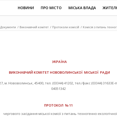
НОВИНИ
ПРО МІСТО
МІСЬКА ВЛАДА
ЖИТЕЛ
Документи
/
Виконавчий комітет
/
Протоколи комісій
/
Комісія з питань техно
УКРАЇНА
ВИКОНАВЧИЙ КОМІТЕТ НОВОВОЛИНСЬКОЇ МІСЬКОЇ РАДИ
м. Нововолинськ, 45400, тел. (03344) 41202, тел./факс (03344) 31633Е-m
04051342
ПРОТОКОЛ № 11
чергового засідання міської комісії з питань техногенно-екологічної