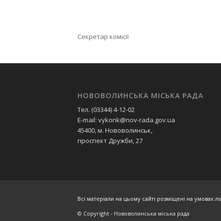
Секретар комісії Олекс
НОВОВОЛИНСЬКА МІСЬКА РАДА
Тел. (03344) 4-12-02
E-mail: vykonk@nov-rada.gov.ua
45400, м. Нововолинськ,
проспект Дружби, 27
Всі матеріали на цьому сайті розміщені на умовах ліц
© Copyright - Нововолинська міська рада