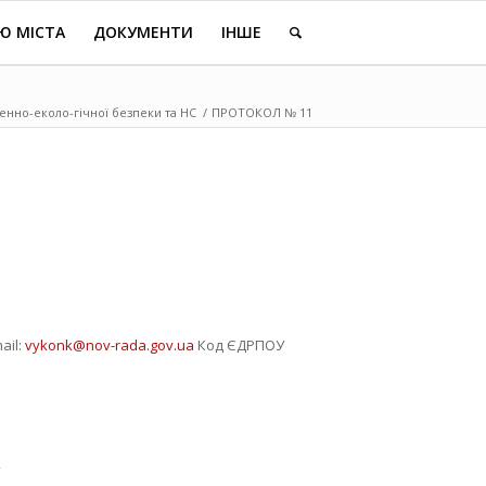
Ю МІСТА
ДОКУМЕНТИ
ІНШЕ
генно-еколо-гічної безпеки та НС
/
ПРОТОКОЛ № 11
ail:
vykonk@nov-rada.gov.ua
Код ЄДРПОУ