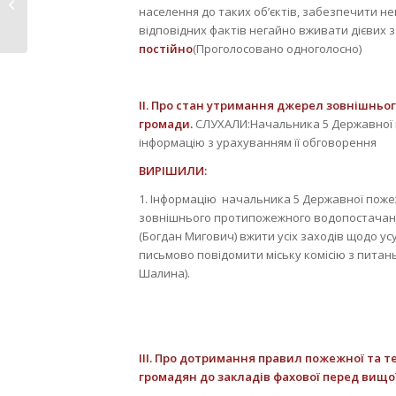
Червень
населення до таких об’єктів, забезпечити 
відповідних фактів негайно вживати дієвих 
постійно
(Проголосовано одноголосно)
II
.
Про стан утримання джерел зовнішньог
громади.
СЛУХАЛИ:Начальника 5 Державної п
інформацію з урахуванням її обговорення
ВИРІШИЛИ:
1. Інформацію начальника 5 Державної пожеж
зовнішнього протипожежного водопостачання
(Богдан Мигович) вжити усіх заходів щодо ус
письмово повідомити міську комісію з питан
Шалина).
III
.
Про дотримання правил пожежної та техн
громадян до закладів фахової перед вищої