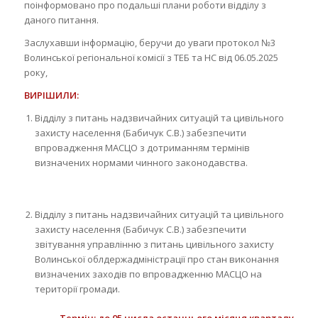
поінформовано про подальші плани роботи відділу з
даного питання.
Заслухавши інформацію, беручи до уваги протокол №3
Волинської регіональної комісії з ТЕБ та НС від 06.05.2025
року,
ВИРІШИЛИ:
Відділу з питань надзвичайних ситуацій та цивільного
захисту населення (Бабичук С.В.) забезпечити
впровадження МАСЦО з дотриманням термінів
визначених нормами чинного законодавства.
Відділу з питань надзвичайних ситуацій та цивільного
захисту населення (Бабичук С.В.) забезпечити
звітування управлінню з питань цивільного захисту
Волинської облдержадміністрації про стан виконання
визначених заходів по впровадженню МАСЦО на
території громади.
Термін: до 05 числа останнього місяця кварталу