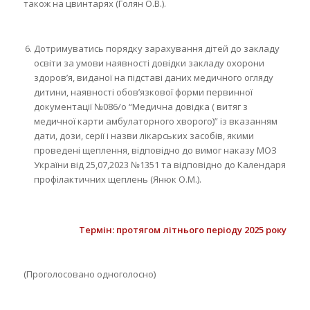
також на цвинтарях (Голян О.В.).
Дотримуватись порядку зарахування дітей до закладу
освіти за умови наявності довідки закладу охорони
здоров’я, виданої на підставі даних медичного огляду
дитини, наявності обов’язкової форми первинної
документації №086/о “Медична довідка ( витяг з
медичної карти амбулаторного хворого)” із вказанням
дати, дози, серії і назви лікарських засобів, якими
проведені щеплення, відповідно до вимог наказу МОЗ
України від 25,07,2023 №1351 та відповідно до Календаря
профілактичних щеплень (Янюк О.М.).
Термін: протягом літнього періоду 2025 року
(Проголосовано одноголосно)