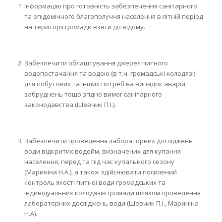
Інформацію про готовність забезпечення санітарного
та епідемічного благополуччя населення в літній період
на території громади взяти до відому.
Забезпечити облаштування джерел питного
водопостачання та водою (в т.ч. громадські колодязі)
для побутових та інших потреб на випадок аварій,
забруднень тощо згідно вимог санітарного
законодавства (Шевчик П.І.).
Забезпечити проведення лабораторних досліджень
води відкритих водойм, визначених для купання
населення, перед та під час купального сезону
(Мариніна Н.А.), а також здійснювати посилений
контроль якості питної води громадських та
індивідуальних колодязів громади шляхом проведення
лабораторних досліджень води (Шевчик П.І., Мариніна
Н.А).