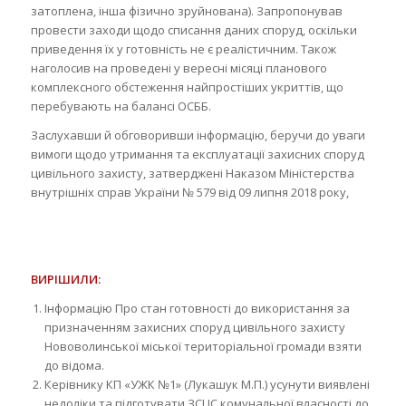
затоплена, інша фізично зруйнована). Запропонував
провести заходи щодо списання даних споруд, оскільки
приведення їх у готовність не є реалістичним. Також
наголосив на проведені у вересні місяці планового
комплексного обстеження найпростіших укриттів, що
перебувають на балансі ОСББ.
Заслухавши й обговоривши інформацію, беручи до уваги
вимоги щодо утримання та експлуатації захисних споруд
цивільного захисту, затверджені Наказом Міністерства
внутрішніх справ України № 579 від 09 липня 2018 року,
ВИРІШИЛИ:
Інформацію Про стан готовності до використання за
призначенням захисних споруд цивільного захисту
Нововолинської міської територіальної громади взяти
до відома.
Керівнику КП «УЖК №1» (Лукашук М.П.) усунути виявлені
недоліки та підготувати ЗСЦС комунальної власності до