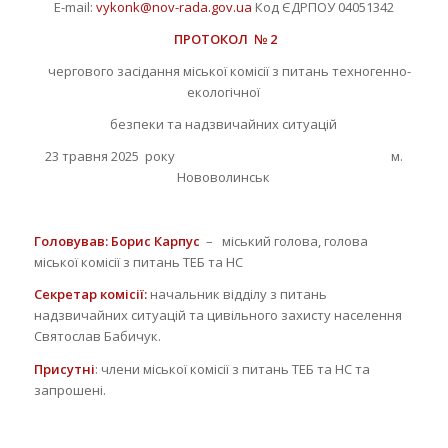
Е-mail:
vykonk@nov-rada.gov.ua
Код ЄДРПОУ 04051342
ПРОТОКОЛ № 2
чергового засідання міської комісії з питань техногенно-
екологічної
безпеки та надзвичайних ситуацій
23 травня 2025 року м.
Нововолинськ
Головував: Борис Карпус
– міський голова, голова
міської комісії з питань ТЕБ та НС
Секретар комісії:
начальник відділу з питань
надзвичайних ситуацій та цивільного захисту населення
Святослав Бабичук.
Присутні
: члени міської комісії з питань ТЕБ та НС та
запрошені.