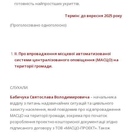
готовність найпростіших укриттів.
Термін: до вересня 2025 року
(Проголосовано одноголосно)
II
.
Про впровадження місцевої автоматизованої
системи централізованого оповіщення (МАСЦО) на
території громади.
СЛУХАЛИ:
Бабичука
Святослава Володимировича
– начальника
відділу з питань надзвичайних ситуацій та цивільного
захисту населення, який повідомив про хід впровадження
МАСЦО на території громади, зокрема про початок
розроблення проектно-кошторисної документації згідно
підписаного договору з ТОВ «МАСЦО-ПРОЕКТ». Також