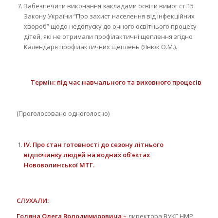
Забезпечити виконання закладами освіти вимог ст.15
Закону України “Про захист населення від інфекційних
хвороб” щодо недопуску до очного освітнього процесу
дітей, які не отримали профілактичні щеплення згідно
Календаря профілактичних щеплень (Янюк О.М.).
Термін: під час навчального та виховного процесів
(Проголосовано одноголосно)
IV
.
Про стан готовності до сезону літнього
відпочинку людей на водних об’єктах
Нововолинської МТГ.
C
ЛУХАЛИ:
Голяна Олега Володимировича –
директора ВУКГ НМР,