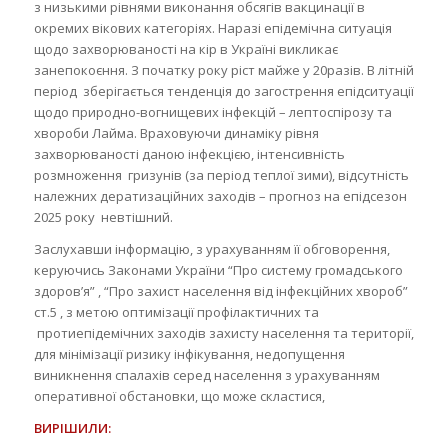
з низькими рівнями виконання обсягів вакцинації в
окремих вікових категоріях. Наразі епідемічна ситуація
щодо захворюваності на кір в Україні викликає
занепокоєння. З початку року ріст майже у 20разів. В літній
період зберігається тенденція до загострення епідситуації
щодо природно-вогнищевих інфекцій – лептоспірозу та
хвороби Лайма. Враховуючи динаміку рівня
захворюваності даною інфекцією, інтенсивність
розмноження гризунів (за період теплої зими), відсутність
належних дератизаційних заходів – прогноз на епідсезон
2025 року невтішний.
Заслухавши інформацію, з урахуванням її обговорення,
керуючись Законами України “Про систему громадського
здоров’я” , “Про захист населення від інфекційних хвороб”
ст.5 , з метою оптимізації профілактичних та
протиепідемічних заходів захисту населення та території,
для мінімізації ризику інфікування, недопущення
виникнення спалахів серед населення з урахуванням
оперативної обстановки, що може скластися,
ВИРІШИЛИ: