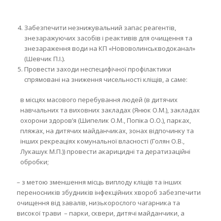
Забезпечити незнижувальний запас реагентів,
знезаражуючих засобів і реактивів для очищення та
знезараження води на КП «Нововолинськводоканал»
(Шевчик П.І.).
Провести заходи неспецифічної профілактики
спрямовані на зниження чисельності кліщів, а саме:
в місцях масового перебування людей (в дитячих
навчальних та виховних закладах (Янюк О.М.), закладах
охорони здоров’я (Шипелик О.М., Попіка О.О.), парках,
пляжах, на дитячих майданчиках, зонах відпочинку та
інших рекреаціях комунальної власності (Голян О.В.,
Лукашук М.П.)) провести акарицидні та дератизаційні
обробки;
– з метою зменшення місць виплоду кліщів та інших
переносників збудників інфекційних хвороб забезпечити
очищення від завалів, низькорослого чагарника та
високої трави – парки, сквери, дитячі майданчики, а