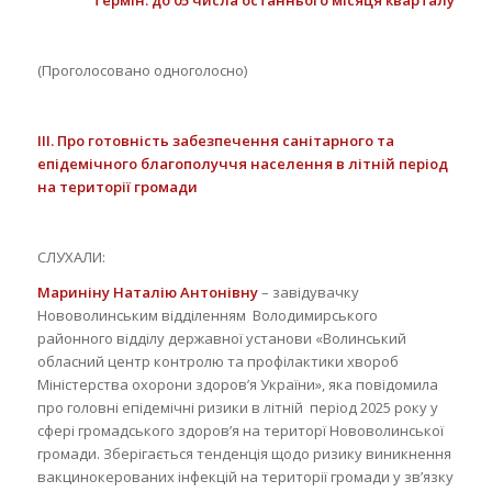
(Проголосовано одноголосно)
III
.
Про готовність забезпечення санітарного та
епідемічного благополуччя населення в літній період
на території громади
CЛУХАЛИ:
Мариніну Наталію Антонівну
– завідувачку
Нововолинським відділенням Володимирського
районного відділу державної установи «Волинський
обласний центр контролю та профілактики хвороб
Міністерства охорони здоров’я України», яка повідомила
про головні епідемічні ризики в літній період 2025 року у
сфері громадського здоров’я на територї Нововолинської
громади. Зберігається тенденція щодо ризику виникнення
вакцинокерованих інфекцій на території громади у зв’язку