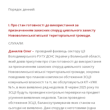
Порядок денний:
І.
Про стан готовності до використання за
призначенням захисних споруд цивільного захисту
Нововолинської міської територіальної громади.
CЛУХАЛИ:
Данилів Олег –
провідний фахівець сектору ЦЗ
Володимирського РУ ГУ ДСНС України у Волинській області,
який довів присутнім про стан готовності до використання
за призначенням захисних споруд цивільного захисту
Нововолинської міської територіальної громади, зокрема
повідомив про планові комплексні обстеження ЗСЦЗ
комунальної власності та ті, які обслуговуються КП «УЖК
№1», в яких виявлено ряд недоліків. В червні 2025 року по
ЗСЦЗ будуть проведені контрольні перевірки на предмет
усунення виявлених недоліків. Також проведено
обстеження ЗСЦЗ, балансоутримувачів яких станом на
сьогодні не виявлено. Дані споруди є неготовими (одна