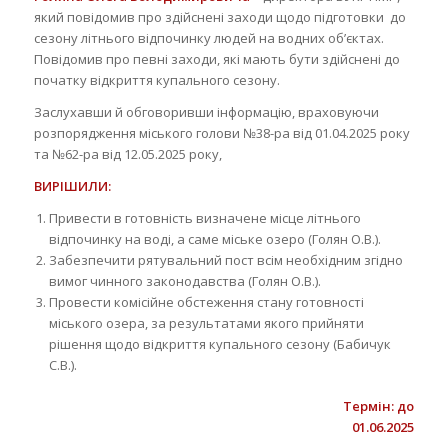
який повідомив про здійснені заходи щодо підготовки до
сезону літнього відпочинку людей на водних об’єктах.
Повідомив про певні заходи, які мають бути здійснені до
початку відкриття купального сезону.
Заслухавши й обговоривши інформацію, враховуючи
розпорядження міського голови №38-ра від 01.04.2025 року
та №62-ра від 12.05.2025 року,
ВИРІШИЛИ:
Привести в готовність визначене місце літнього
відпочинку на воді, а саме міське озеро (Голян О.В.).
Забезпечити рятувальний пост всім необхідним згідно
вимог чинного законодавства (Голян О.В.).
Провести комісійне обстеження стану готовності
міського озера, за результатами якого прийняти
рішення щодо відкриття купального сезону (Бабичук
С.В.).
Термін
: до
01.06.2025