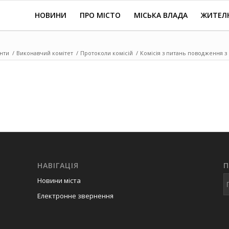
НОВИНИ
ПРО МІСТО
МІСЬКА ВЛАДА
ЖИТЕЛ
нти
/
Виконавчий комітет
/
Протоколи комісій
/
Комісія з питань поводження з
НАВІГАЦІЯ
Новини міста
Електронне звернення