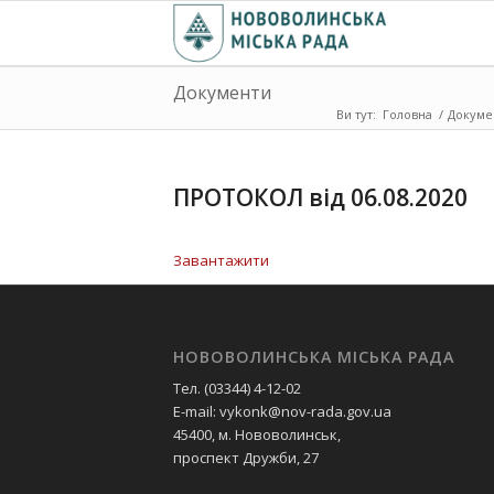
Документи
Ви тут:
Головна
/
Докуме
ПРОТОКОЛ від 06.08.2020
Завантажити
НОВОВОЛИНСЬКА МІСЬКА РАДА
Тел. (03344) 4-12-02
E-mail: vykonk@nov-rada.gov.ua
45400, м. Нововолинськ,
проспект Дружби, 27