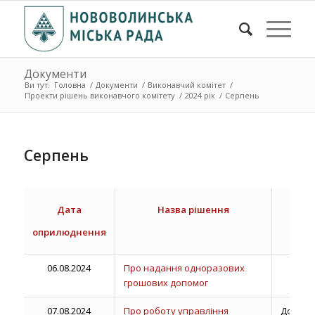
Документи
Ви тут:
Головна
/
Документи
/
Виконавчий комітет
/
Проекти рішень виконавчого комітету
/
2024 рік
/
Серпень
Серпень
При
Дата
Назва рішення
оприлюднення
06.08.2024
Про надання одноразових
грошових допомог
07.08.2024
Про роботу управління
Доопра