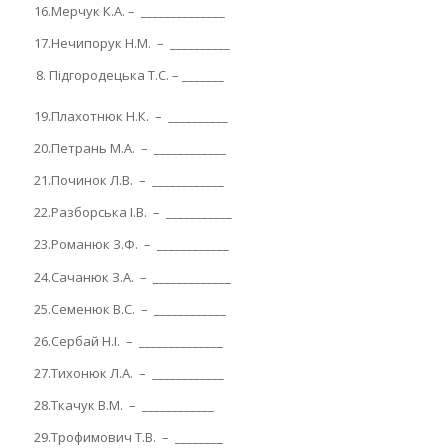
16.Мерчук К.А. – ______________
17.Нечипорук Н.М. – __________
Підгородецька Т.С. – _______
19.Плахотнюк Н.К. – __________
20.Петрань М.А. – ____________
21.Починок Л.В. – ____________
22.Разборська І.В. – ___________
23.Романюк З.Ф. – ____________
24.Сачанюк З.А. – _____________
25.Семенюк В.С. – ____________
26.Сербай Н.І. – ______________
27.Тихонюк Л.А. – ____________
28.Ткачук В.М. – ____________
29.Трофимович Т.В. – ________