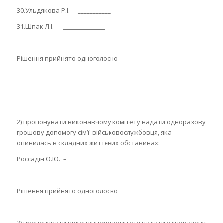
30.Ульдякова Р.І. – ___________
31.Шпак Л.І. – ______________
Рішення прийнято одноголосно
2) пропонувати виконавчому комітету надати одноразову
грошову допомогу сім’ї військовослужбовця, яка
опинилась в складних життєвих обставинах:
Россадін О.Ю. – ___________
Рішення прийнято одноголосно
3) пропонувати виконавчому комітету надати одноразову