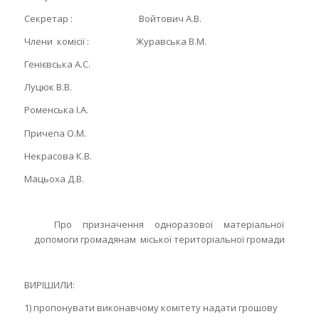
Секретар : Войтович А.В.
Члени комісії : Журавська В.М.
Генієвська А.С.
Луцюк В.В.
Роменська І.А.
Причепа О.М.
Некрасова К.В.
Мацьоха Д.В.
Про призначення одноразової матеріальної
допомоги громадянам міської територіальної громади
ВИРІШИЛИ:
1) пропонувати виконавчому комітету надати грошову