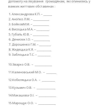
допомогу на лікування громадянам, які опинились у
важких життєвих обставинах :
Александрова К.П. – ______
Анопко Л.М. – ___________
БойковМ.М. – ___________
Висоцька М.А. – _________
Губаль Ю.В. – ___________
Денисюк І.О. – ___________
Дорошенко Г.М. – ________
Жидецька К.Я. – __________
Заблоцька Т.С. – _________
10.Зварко О.В. – ____________
11.Калиновський М.О. – _______
12.Кобеляцька О.А. – _________
13.Кузьмич О.В. – _____________
14.Макашова О.І. – ____________
15.Марощук О.О. – ____________