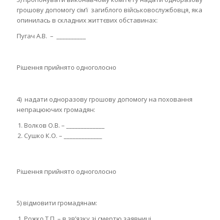
грошову допомогу сім’ї загиблого військовослужбовця, яка
опинилась в складних життєвих обставинах:
Пугач А.В. – __________
Рішення прийнято одноголосно
4) надати одноразову грошову допомогу на поховання
непрацюючих громадян:
Волков О.В. – _____________
Сушко К.О. – _____________
Рішення прийнято одноголосно
5) відмовити громадянам:
Рожко Т.П. – в зв’язку зі смертю заявниці