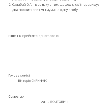
Салабай О.Г. – в зв’язку з тим, що дохід сім’ї перевищує
два прожиткових мінімуми на одну особу.
Рішення прийнято одноголосно
Голова комісії
Вікторія СКРИННІК
Секретар
Аліна ВОЙТОВИЧ