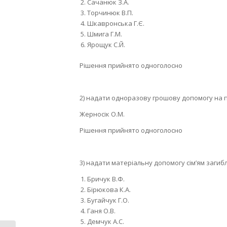
Сачанюк З.А.
Торчинюк В.П.
Шкавронська Г.Є.
Шмига Г.М.
Ярощук С.Й.
Рішення прийнято одноголосно
2) надати одноразову грошову допомогу на
Жерносік О.М.
Рішення прийнято одноголосно
3) надати матеріальну допомогу сім’ям загибл
Бричук В.Ф.
Бірюкова К.А.
Бугайчук Г.О.
Ганя О.В.
Демчук А.С.