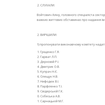
СЛУХАЛИ:
Войтович Аліну, головного спеціаліста секто
важких життєвих обставинах про надання їм
ВИРІШИЛИ:
1) пропонувати виконавчому комітету надат
Гріщенко Г.Я.
Гарват Л.П.
Дерновій Р.І.
Дмитрик О.В.
Купрач Н.Є.
Олещук Н.В.
Нифодюк В.І.
Парфіленко Т.І.
Свідерській Г.К.
Собеська А.В.
Сарнацькій М.Г.