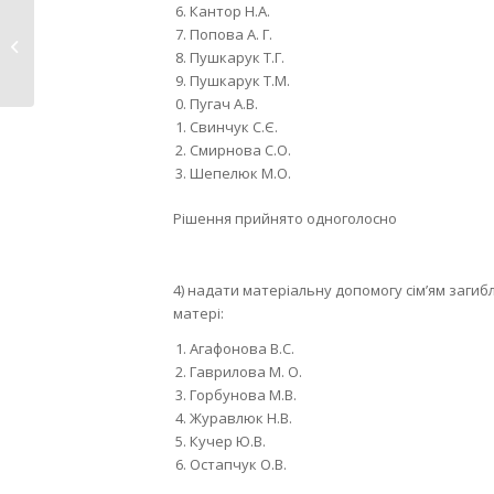
Кантор Н.А.
Попова А. Г.
Травень
Пушкарук Т.Г.
Пушкарук Т.М.
Пугач А.В.
Свинчук С.Є.
Смирнова С.О.
Шепелюк М.О.
Рішення прийнято одноголосно
4) надати матеріальну допомогу сім’ям загибл
матері:
Агафонова В.С.
Гаврилова М. О.
Горбунова М.В.
Журавлюк Н.В.
Кучер Ю.В.
Остапчук О.В.