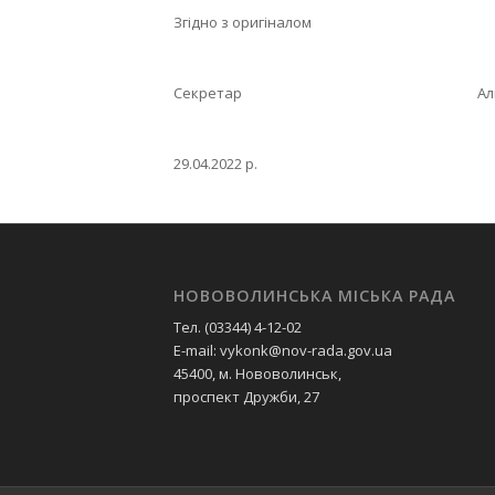
Згідно з оригіналом
Секретар Аліна ВО
29.04.2022 р.
НОВОВОЛИНСЬКА МІСЬКА РАДА
Тел. (03344) 4-12-02
E-mail: vykonk@nov-rada.gov.ua
45400, м. Нововолинськ,
проспект Дружби, 27