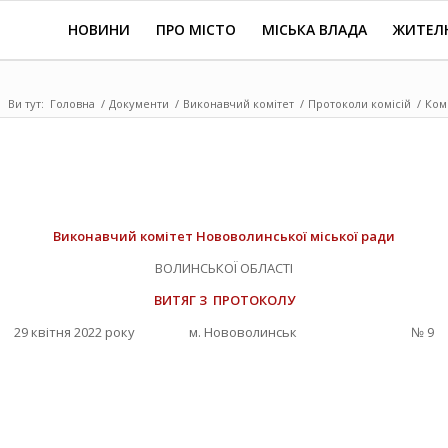
НОВИНИ
ПРО МІСТО
МІСЬКА ВЛАДА
ЖИТЕЛ
Ви тут:
Головна
/
Документи
/
Виконавчий комітет
/
Протоколи комісій
/
Комі
Виконавчий комітет Нововолинської міської ради
ВОЛИНСЬКОЇ ОБЛАСТІ
ВИТЯГ З ПРОТОКОЛУ
29 квітня 2022 року м. Нововолинськ № 9