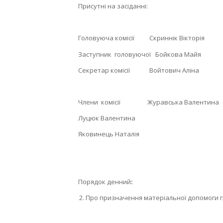
Присутні на засіданні:
Головуюча комісії Скриннік Вікторія
Заступник головуючої Бойкова Майя
Секретар комісії Войтович Аліна
Члени комісії Журавська Валентина
Луцюк Валентина
Яковинець Наталія
Порядок денний
:
Про призначення матеріальної допомоги г