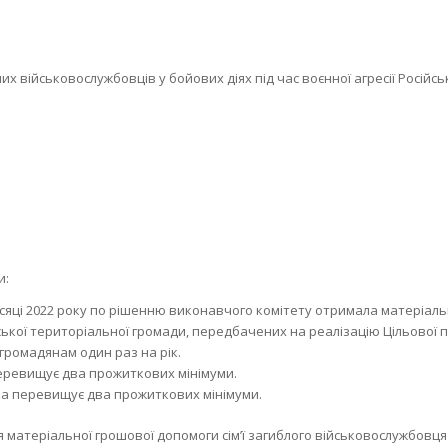
их військовослужбовців у бойових діях під час воєнної агресії Російсь
и:
 місяці 2022 року по рішенню виконавчого комітету отримала матеріальн
кої територіальної громади, передбачених на реалізацію Цільової п
ромадянам один раз на рік.
ї перевищує два прожиткових мінімуми.
ника перевищує два прожиткових мінімуми.
атеріальної грошової допомоги сім’ї загиблого військовослужбовця н