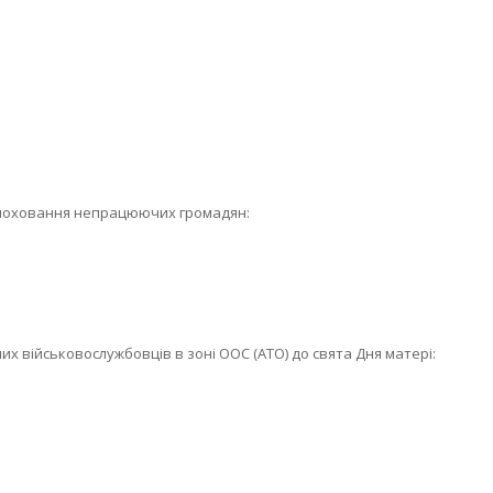
 поховання непрацюючих громадян:
их військовослужбовців в зоні ООС (АТО) до свята Дня матері: