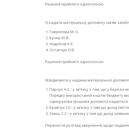
Рішення прийнято одноголосно
5) надати матеріальну допомогу сім’ям загибл
Гаврилова М. О.
Кучер Ю.В.
Нєдєлков К.К.
Остапчук О.В.
Рішення прийнято одноголосно
6) відмовити у наданні матеріальної допомог
Парчук Н.С.- у зв’язку з тим, що у березні
Порядку використання коштів бюджету місь
одноразова грошова допомога надається г
Кравчук І.О.- у зв’язку з тим що дохід сім’
Свись С.С.- у зв’язку з тим що дохід заяв
Перенести розгляд звернення, щодо надання м