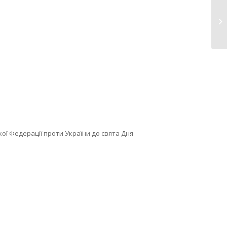
Т
ької Федерації проти України до свята Дня