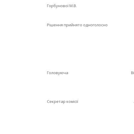
Горбунової М.В.
Рішення прийнято одноголосно
Головуюча Вікторія 
Секретар комісії Аліна