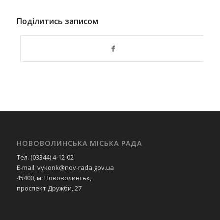
Поділитись записом
НОВОВОЛИНСЬКА МІСЬКА РАДА
Тел. (03344) 4-12-02
E-mail: vykonk@nov-rada.gov.ua
45400, м. Нововолинськ,
проспект Дружби, 27