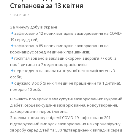
Степанова за 13 квітня
/
13.04.2020
За минулу добу в Україні
зафіксовано 12 нових випадків захворювання на COVID-
19 серед дітей;
зафіксовано 85 нових випадків захворювання на
коронавірус серед медичних працівників;
госпіталізовано в заклади охорони здоров’я 77 осіб, з
них 1 дитина та 7 медичних працівників;
переведено на апарати штучної вентиляції легень 3
особи;
одужало 8 осіб (з них 4 медичні працівники та 1 дитина),
померло 10 осіб.
Більшість померлих мали супутні захворювання: цукровий
діабет, серцево-судинні захворювання, новоутворення,
захворювання нирок і легень.
Загалом з початку епідемії COVID-19 зафіксовано 201
підтверджений випадок захворювання на коронавірусну
хворобу серед дітей та 530 підтверджених випадків серед