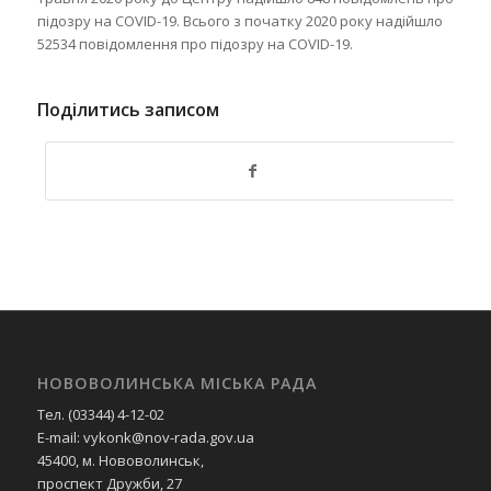
підозру на COVID-19. Всього з початку 2020 року надійшло
52534 повідомлення про підозру на COVID-19.
Поділитись записом
НОВОВОЛИНСЬКА МІСЬКА РАДА
Тел. (03344) 4-12-02
E-mail: vykonk@nov-rada.gov.ua
45400, м. Нововолинськ,
проспект Дружби, 27