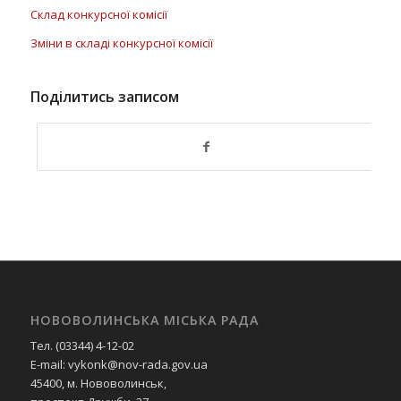
Склад конкурсної комісії
Зміни в складі конкурсної комісії
Поділитись записом
НОВОВОЛИНСЬКА МІСЬКА РАДА
Тел. (03344) 4-12-02
E-mail: vykonk@nov-rada.gov.ua
45400, м. Нововолинськ,