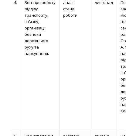
4.
Звіт про роботу
аналіз
листопад
Перши
відділу
стану
заступн
транспорту,
роботи
міськог
зв’язку,
голови,
організації
секрет
безпеки
ради
дорожнього
Сторон
руху та
А. М.,
паркування.
началь
відділу
транспо
зв’язку,
організа
безпек
дорожн
руху та
паркув
Коцура 
5.
Про схвалення
з метою
грудень
Перши