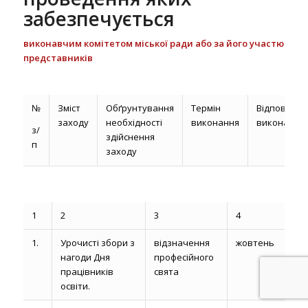
забезпечується
виконавчим комітетом міської ради або за його участю
представників
№
Зміст
Обґрунтування
Термін
Відповідаль
заходу
необхідності
виконання
виконавці
з/
здійснення
п
заходу
1
2
3
4
5
1.
Урочисті збори з
відзначення
жовтень
Уп
нагоди Дня
професійного
осв
працівників
свята
ку
освіти.