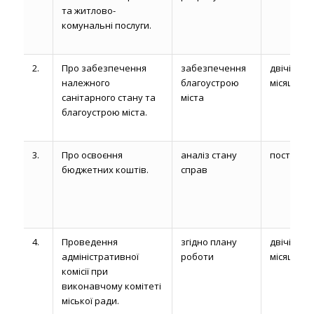
та житлово-
комунальні послуги.
2.
Про забезпечення
забезпечення
двічі на
належного
благоустрою
місяць
санітарного стану та
міста
благоустрою міста.
3.
Про освоєння
аналіз стану
постійно
бюджетних коштів.
справ
4.
Проведення
згідно плану
двічі на
адміністративної
роботи
місяць
комісії при
виконавчому комітеті
міської ради.