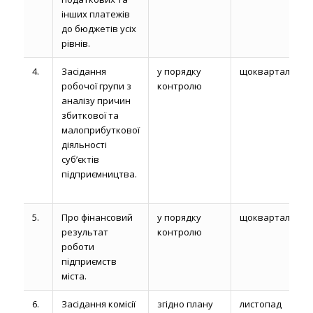
інших платежів
до бюджетів усіх
рівнів.
4.
Засідання
у порядку
щокварталу
робочої групи з
контролю
аналізу причин
збиткової та
малоприбуткової
діяльності
суб’єктів
підприємництва.
5.
Про фінансовий
у порядку
щокварталу
результат
контролю
роботи
підприємств
міста.
6.
Засідання комісії
згідно плану
листопад