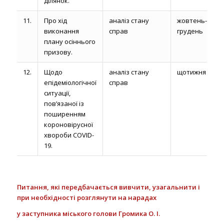
ділянок.
11.
Про хід
аналіз стану
жовтень-
виконання
справ
грудень
плану осіннього
призову.
12.
Щодо
аналіз стану
щотижня
епідеміологічної
справ
ситуації,
пов’язаної із
поширенням
короновірусної
хвороби COVID-
19.
Питання, які
передбачається вивчити, узагальнити і
при необхідності розглянути на нарадах
у з
аступника міського голови Громика О. І.