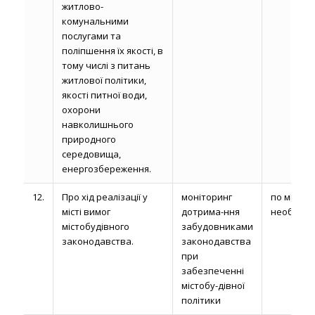
житлово-
комунальними
послугами та
поліпшення їх якості, в
тому числі з питань
житлової політики,
якості питної води,
охорони
навколишнього
природного
середовища,
енергозбереження.
12.
Про хід реалізації у
моніторинг
по мірі
місті вимог
дотрима-ння
необхідно
містобудівного
забудовниками
законодавства.
законодавства
при
забезпеченні
містобу-дівної
політики