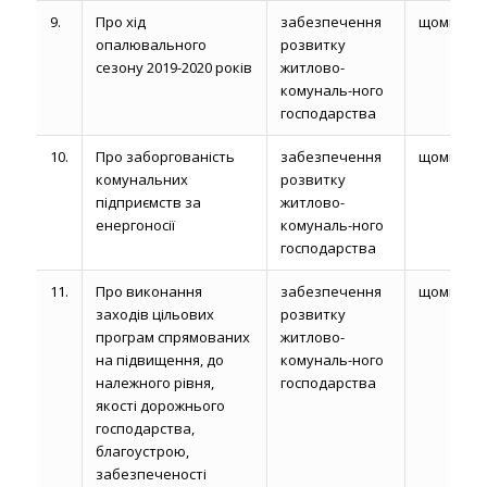
9.
Про хід
забезпечення
щомісяця
опалювального
розвитку
сезону 2019-2020 років
житлово-
комуналь-ного
господарства
10.
Про заборгованість
забезпечення
щомісяця
комунальних
розвитку
підприємств за
житлово-
енергоносії
комуналь-ного
господарства
11.
Про виконання
забезпечення
щомісяця
заходів цільових
розвитку
програм спрямованих
житлово-
на підвищення, до
комуналь-ного
належного рівня,
господарства
якості дорожнього
господарства,
благоустрою,
забезпеченості