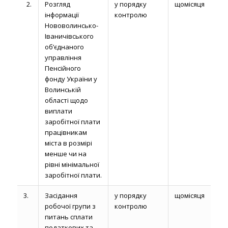
2.
Розгляд
у порядку
щомісяця
інформації
контролю
Нововолинсько-
Іваничівського
об’єднаного
управління
Пенсійного
фонду України у
Волинській
області щодо
виплати
заробітної плати
працівникам
міста в розмірі
менше чи на
рівні мінімальної
заробітної плати.
3.
Засідання
у порядку
щомісяця
робочої групи з
контролю
питань сплати
податкових та