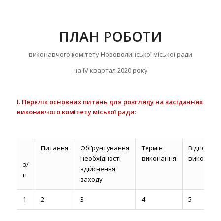
ПЛАН РОБОТИ
виконавчого комітету Нововолинської міської ради
на ІV квартал 2020 року
І.
Перелік основних питань для розгляду на засіданнях
виконавчого комітету міської ради
:
Питання
Обґрунтування
Термін
Відповіда
необхідності
виконання
виконавці
з/
здійснення
п
заходу
1
2
3
4
5