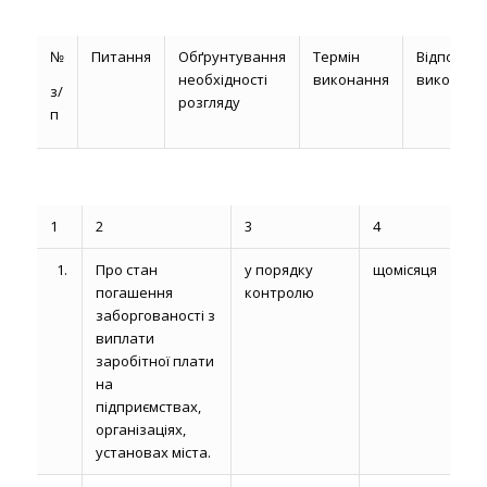
№
Питання
Обґрунтування
Термін
Відповіда
необхідності
виконання
виконавц
з/
розгляду
п
1
2
3
4
1.
Про стан
у порядку
щомісяця
погашення
контролю
заборгованості з
виплати
заробітної плати
на
підприємствах,
організаціях,
установах міста.