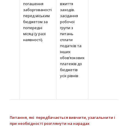
погашення
вжиття
Но
заборгованості
заходів.
уп
перед міським
засідання
ДП
бюджетом за
робочої
обл
попередні
групи з
м.
місяці (у разі
питань
Но
наявності).
сплати
мі
податків та
уп
інших
Ів
обов’язкових
ра
платежів до
Но
бюджетів
Го
усіх рівнів
уп
Де
у 
об
Питання, які
передбачається вивчити, узагальнити і
при необхідності розглянути на нарадах