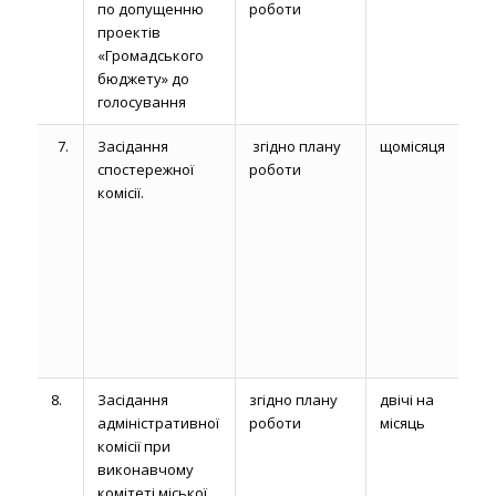
по допущенню
роботи
проектів
«Громадського
бюджету» до
голосування
7.
Засідання
згідно плану
щомісяця
спостережної
роботи
комісії.
8.
Засідання
згідно плану
двічі на
адміністративної
роботи
місяць
комісії при
виконавчому
комітеті міської