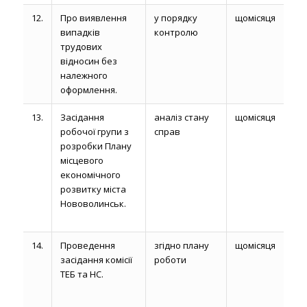
12.
Про виявлення
у порядку
щомісяця
випадків
контролю
трудових
відносин без
належного
оформлення.
13.
Засідання
аналіз стану
щомісяця
робочої групи з
справ
розробки Плану
місцевого
економічного
розвитку міста
Нововолинськ.
14.
Проведення
згідно плану
щомісяця
засідання комісії
роботи
ТЕБ та НС.