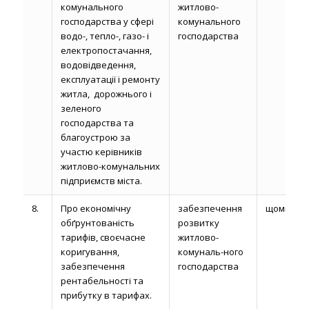
комунального
житлово-
господарства у сфері
комунального
водо-, тепло-, газо- і
господарства
електропостачання,
водовідведення,
експлуатації і ремонту
житла, дорожнього і
зеленого
господарства та
благоустрою за
участю керівників
житлово-комунальних
підприємств міста.
8.
Про економічну
забезпечення
щомісяця
обґрунтованість
розвитку
тарифів, своєчасне
житлово-
коригування,
комуналь-ного
забезпечення
господарства
рентабельності та
прибутку в тарифах.