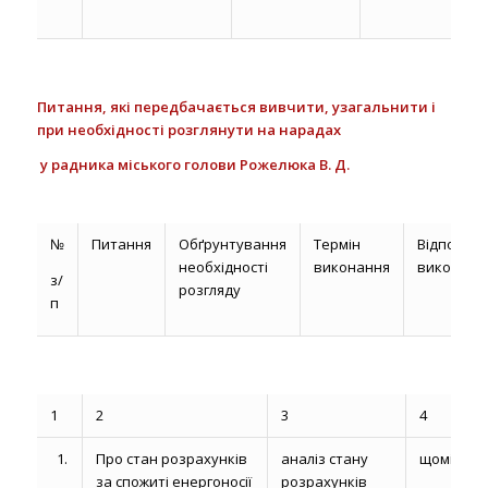
Питання, які
передбачається вивчити, узагальнити і
при необхідності розглянути на нарадах
у
радника міського голови Рожелюка В. Д.
№
Питання
Обґрунтування
Термін
Відповіда
необхідності
виконання
виконавц
з/
розгляду
п
1
2
3
4
1.
Про стан розрахунків
аналіз стану
щомісяця
за спожиті енергоносії
розрахунків