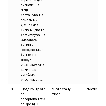
територій для
визначення
місця
розташування
земельних
ділянок для
будівництва та
обслуговування
житлового
будинку,
господарських
будівель та
споруд
учасникам АТО
та членам
загиблих
учасників АТО.
8.
Щодо контролю
аналіз стану
щомісяця
за
справ
заборгованістю
по орендній