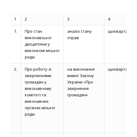
1
2
3
4
1.
Про стан
аналіз стану
щокварталу
виконавської
справ
дисципліни у
виконкомі міської
ради.
2.
Про роботу зі
на виконання
щокварталу
зверненнями
вимог Закону
громадян у
України «Про
виконавчому
звернення
комітеті та
громадян»
виконавчих
органах міської
ради.