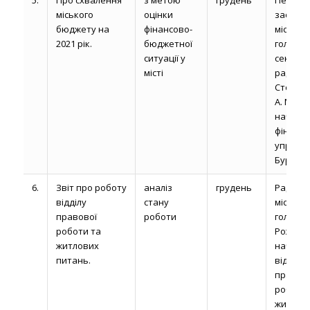
міського
оцінки
заступн
бюджету на
фінансово-
міськог
2021 рік.
бюджетної
голови,
ситуації у
секрет
місті
ради
Сторон
А. М.,
началь
фінансо
управлі
Бурочук 
6.
Звіт про роботу
аналіз
грудень
Радник
відділу
стану
міськог
правової
роботи
голови
роботи та
Рожелюк
житлових
началь
питань.
відділу
правов
роботи 
житлов