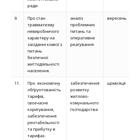
ради.
9.
Про стан
аналіз
вересень
травматизму
проблемних
невиробничого
питань та
характеру на
оперативне
засіданні комісії з
реагування
питань
безпечної
життєдіяльності
населення.
11.
Про економічну
забезпечення
щомісяця
обґрунтованість
розвитку
тарифів,
житлово-
своєчасне
комунального
коригування,
господарства
забезпечення
рентабельності
та прибутку в
тарифах.