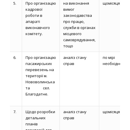
5.
Про організацію
на виконання
щомісяця
кадрової
вимог
роботи в
законодавства
апараті
про працю,
виконавчого
служби в органах
комітету.
місцевого
самоврядування,
тощо
6.
Про організацію
аналіз стану
по мірі
пасажирських
справ
необхідності
перевезень на
території м.
Нововолинська
та сел.
Благодатне.
7.
Щодо розробки
аналіз стану
щомісяця
детальних
справ
планів