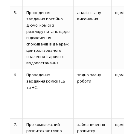
5.
Проведення
аналіз стану
щомісяця
засідання постійно
виконання
діючої комісії з
розгляду питань щодо
відключення
споживачів від мереж
централізованого
опалення і гарячого
водопостачання.
6.
Проведення
згідно плану
щомісяця
засідання комісії ТЕБ
роботи
та НС.
7.
Про комплексний
забезпечення
щомісяця
розвиток житлово-
розвитку