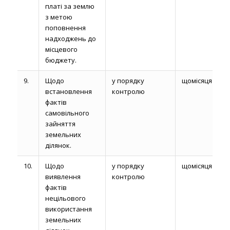
платі за землю
з метою
поповнення
надходжень до
місцевого
бюджету.
9.
Щодо
у порядку
щомісяця
встановлення
контролю
фактів
самовільного
зайняття
земельних
ділянок.
10.
Щодо
у порядку
щомісяця
виявлення
контролю
фактів
нецільового
використання
земельних