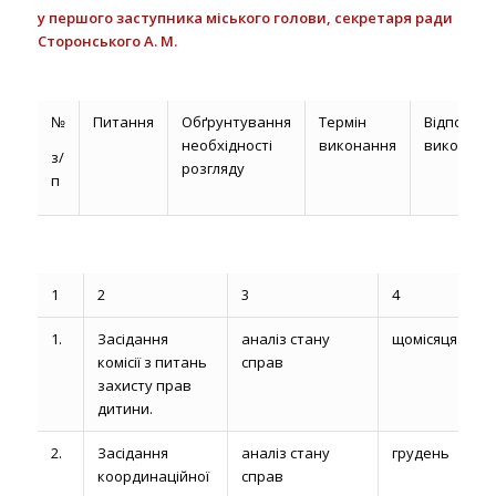
у першого з
аступника міського голови, секретаря ради
Сторонського А. М.
№
Питання
Обґрунтування
Термін
Відповіда
необхідності
виконання
виконавц
з/
розгляду
п
1
2
3
4
1.
Засідання
аналіз стану
щомісяця
комісії з питань
справ
захисту прав
дитини.
2.
Засідання
аналіз стану
грудень
координаційної
справ