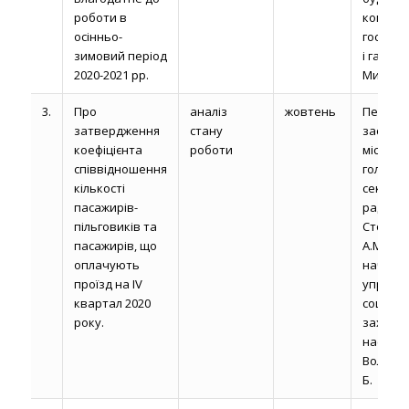
роботи в
комуна
осінньо-
господа
зимовий період
і газифі
2020-2021 рр.
Миронюк
3.
Про
аналіз
жовтень
Перши
затвердження
стану
заступн
коефіцієнта
роботи
міськог
співвідношення
голови,
кількості
секрет
пасажирів-
ради
пільговиків та
Сторон
пасажирів, що
А.М.,
оплачують
началь
проїзд на ІV
управлі
квартал 2020
соціаль
року.
захисту
населе
Волчаню
Б.