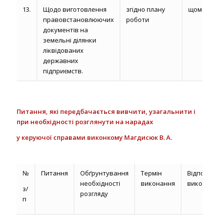
13.
Щодо виготовлення
згідно плану
щомісяця
правовстановлюючих
роботи
документів на
земельні ділянки
ліквідованих
державних
підприємств.
Питання, які
передбачається вивчити, узагальнити і
при необхідності розглянути на нарадах
у керуючої справами виконкому Магдисюк В. А.
№
Питання
Обґрунтування
Термін
Відповіда
необхідності
виконання
виконавц
з/
розгляду
п