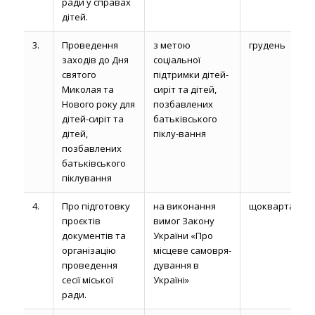
ради у справах
дітей.
3.
Проведення
з метою
грудень
заходів до Дня
соціальної
святого
підтримки дітей-
Миколая та
сиріт та дітей,
Нового року для
позбавлених
дітей-сиріт та
батьківського
дітей,
піклу-вання
позбавлених
батьківського
піклування
4.
Про підготовку
на виконання
щокварталу
проєктів
вимог Закону
документів та
України «Про
організацію
місцеве самовря-
проведення
дування в
сесії міської
Україні»
ради.