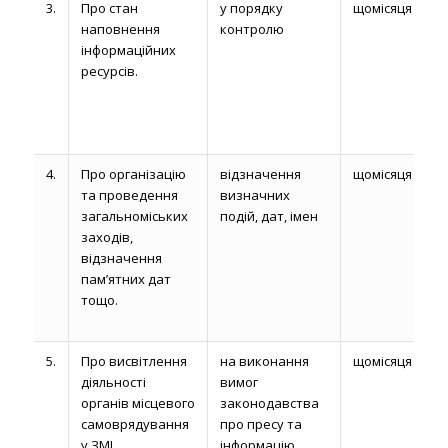
3.
Про стан
у порядку
щомісяця
наповнення
контролю
інформаційних
ресурсів.
4.
Про організацію
відзначення
щомісяця
та проведення
визначних
загальноміських
подій, дат, імен
заходів,
відзначення
пам’ятних дат
тощо.
5.
Про висвітлення
на виконання
щомісяця
діяльності
вимог
органів місцевого
законодавства
самоврядування
про пресу та
у ЗМІ.
інформацію,