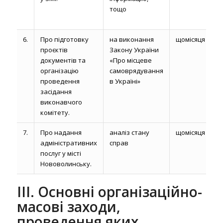
тощо
6.
Про підготовку
на виконання
щомісяця
проєктів
Закону України
документів та
«Про місцеве
організацію
самоврядування
проведення
в Україні»
засідання
виконавчого
комітету.
7.
Про надання
аналіз стану
щомісяця
адміністративних
справ
послуг у місті
Нововолинську.
ІІІ. Основні організаційно-
масові заходи,
проведення яких