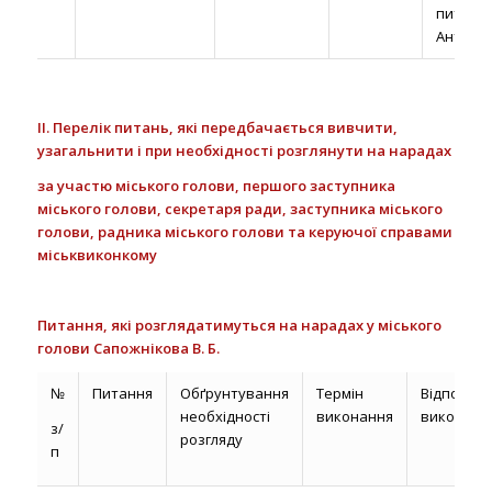
питань
Антонюк
II. Перелік питань, які передбачається вивчити,
узагальнити і при необхідності розглянути на нарадах
за участю міського голови, першого заступника
міського голови, секретаря ради, заступника міського
голови, радника міського голови та керуючої справами
міськвиконкому
Питання, які розглядатимуться на нарадах у міського
голови Сапожнікова В. Б.
№
Питання
Обґрунтування
Термін
Відповіда
необхідності
виконання
виконавц
з/
розгляду
п