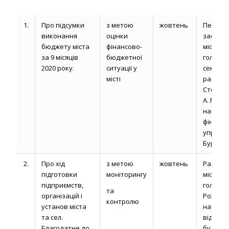
1.
Про підсумки
з метою
жовтень
Перши
виконання
оцінки
заступн
бюджету міста
фінансово-
міськог
за 9 місяців
бюджетної
голови,
2020 року.
ситуації у
секрет
місті
ради
Сторон
А. М.,
началь
фінансо
управлі
Бурочук 
2.
Про хід
з метою
жовтень
Радник
підготовки
моніторингу
міськог
підприємств,
голови
та
організацій і
Рожелюк
контролю
установ міста
началь
та сел.
відділу
Благодатне до
будівни