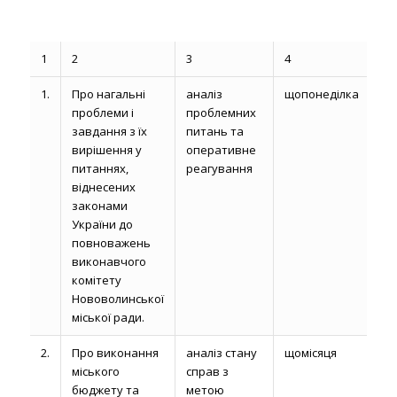
1
2
3
4
5
1.
Про нагальні
аналіз
щопонеділка
Пе
проблеми і
проблемних
за
завдання з їх
питань та
мі
вирішення у
оперативне
се
питаннях,
реагування
за
віднесених
мі
законами
ра
України до
го
повноважень
сп
виконавчого
мі
комітету
Нововолинської
міської ради.
2.
Про виконання
аналіз стану
щомісяця
Ві
міського
справ з
фі
бюджету та
метою
уп