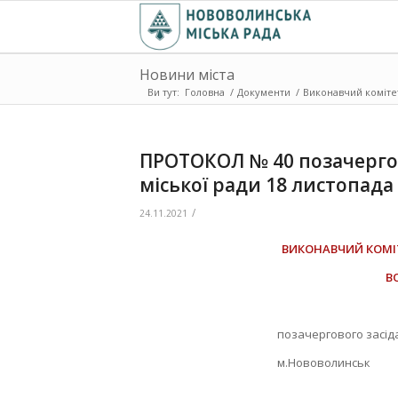
Новини міста
Ви тут:
Головна
/
Документи
/
Виконавчий коміте
ПРОТОКОЛ № 40 позачергов
міської ради 18 листопада
/
24.11.2021
ВИКОНАВЧИЙ КОМІ
В
позачергового засід
м.Нововолинс
Засідання роз