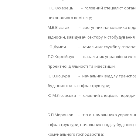
Н.С.Кухарець – головний спеціаліст органі
виконавчого комітету;
М.В.Вісьтак – заступник начальника відді
відносин, завідувач сектору містобудування 
І.О.Думич – начальник служби у справах
Т.О.Корнійчук – начальник управління екон
проектної діяльності та інвестицій;
Ю.В.Коцура – начальник відділу транспорт
будівництва та інфраструктури;
Ю.М.Лісовська – головний спеціаліст юридичн
Б.П.Миронюк – т.в.о. начальника управлін
інфраструктури, начальник відділу будівницт
комунального господарства;