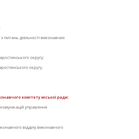
:
 питань діяльності виконавчих
ростинського округу;
ростинського округу.
конавчого комітету міської ради:
комунікацій управління
онавчого відділу виконавчого