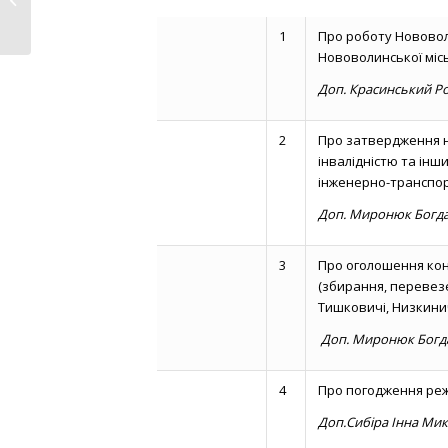
тему...
1
Про роботу Нововол
Нововолинської місь
Доп. Красинський Р
2
Про затвердження н
інвалідністю та інш
інженерно-транспор
Доп. Миронюк Богд
3
Про оголошення кон
(збирання, перевезе
Тишковичі, Низкини
Доп. Миронюк Богд
4
Про погодження ре
Доп.Сибіра Інна Мик