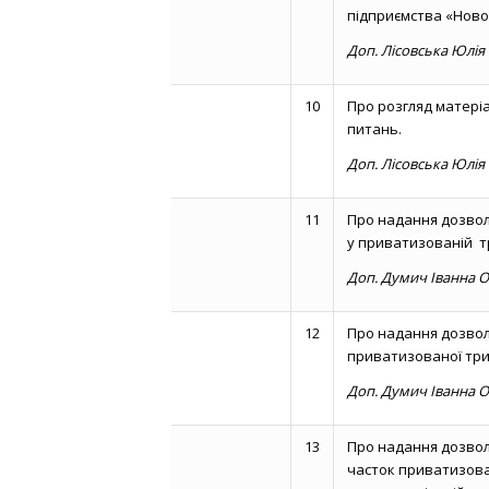
підприємства «Новов
Доп. Лісовська Юлія
10
Про розгляд матері
питань.
Доп. Лісовська Юлія
11
Про надання дозволу
у приватизованій т
Доп. Думич Іванна О
12
Про надання дозвол
приватизованої трик
Доп. Думич Іванна О
13
Про надання дозвол
часток приватизован