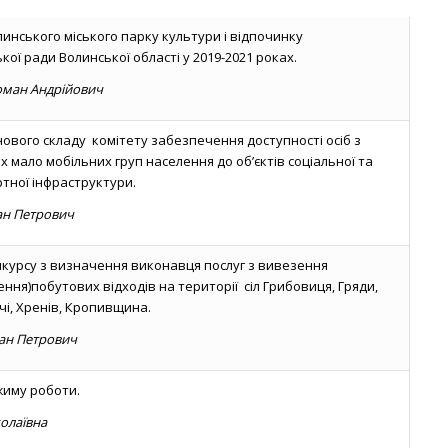
инського міського парку культури і відпочинку
кої ради Волинської області у 2019-2021 роках.
оман Андрійович
ового складу комітету забезпечення доступності осіб з
их мало мобільних груп населення до об’єктів соціальної та
тної інфраструктури.
ан Петрович
курсу з визначення виконавця послуг з вивезення
ння)побутових відходів на території сіл Грибовиця, Гряди,
чі, Хренів, Кропивщина.
ан Петрович
жиму роботи.
олаївна