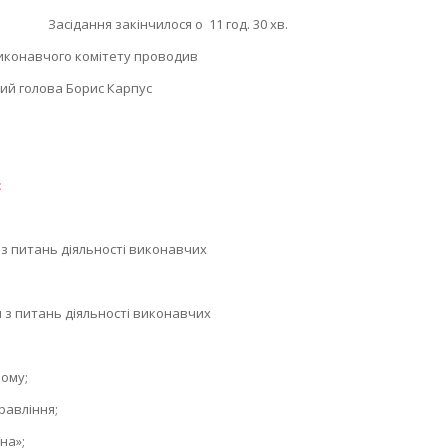
нчилося о 11 год. 30 хв.
иконавчого комітету проводив
кий голова Борис Карпус
:
з питань діяльності виконавчих
з питань діяльності виконавчих
ому;
авління;
на»;