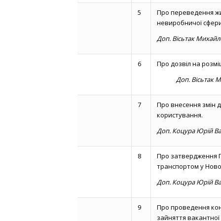
5
Про переведення жи
невиробничої сфери
Доп. Вісьтак Михай
6
Про дозвіл на розм
Доп. Вісьтак Ми
7
Про внесення змін 
користування.
Доп. Коцура Юрій В
8
Про затвердження П
транспортом у Новов
Доп. Коцура Юрій В
9
Про проведення кон
зайняття вакантної