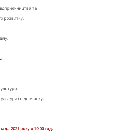
підприємництва та
о розвитку,
ілу.
а:
 культури;
культури і відпочинку.
оку о 10.00 год.