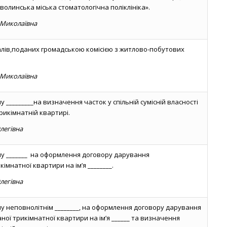
олинська міська стоматологічна поліклініка».
 Миколаївна
алів,поданих громадською комісією з житлово-побутових
 Миколаївна
 _________на визначення часток у спільній сумісній власності
рикімнатній квартирі.
легівна
у _______ на оформлення договору дарування
імнатної квартири на ім’я ________.
легівна
у неповнолітнім ________, на оформлення договору дарування
ої трикімнатної квартири на ім’я ______ та визначення