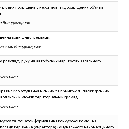
тлових приміщень у нежитлові під розміщення об’єктів
.
ло Володимирович
іщення зовнішньої реклами.
хайло Володимирович
до розкладу руху на автобусних маршрутах загального
асильович
равил користування міським та приміським пасажирським
олинській міській територіальній громаді.
асильович
курсу та початок формування конкурсної комісії на
 посади керівника (директора) Комунального некомерційного