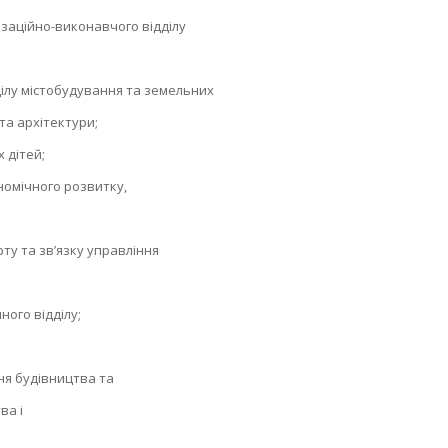
заційно-виконавчого відділу
лу містобудування та земельних
та архітектури;
 дітей;
омічного розвитку,
у та зв’язку управління
ого відділу;
ня будівництва та
ва і