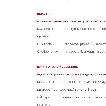
Відсутні:
члени
виконавчого комітету міської ради
Ю.О.Лефтер – заступник міського голови з
органів;
І.Я. Степюк – староста Грибовицького ста
О.А.Леоненко – староста Благодатного ста
Взяли участь у засіданні:
від апарату та структурних підрозділів
ви
М.М.Власюк – головний спеціаліст відділу 
цифрової трансформації та комунікації;
С.Й.Груй – начальник організаційно-вик
комітету;