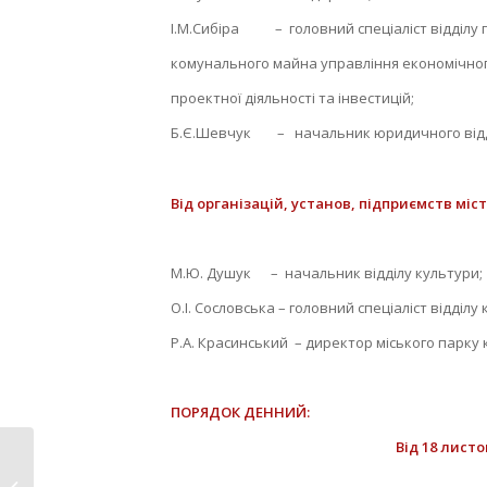
І.М.Сибіра – головний спеціаліст відділу 
комунального майна управління економічног
проектної діяльності та інвестицій;
Б.Є.Шевчук – начальник юридичного відд
Від організацій, установ, підприємств міст
М.Ю. Душук – начальник відділу культури;
О.І. Сословська – головний спеціаліст відділу
Р.А. Красинський – директор міського парку 
ПОРЯДОК ДЕННИЙ:
Від 18 листопада 2021 р
У центрі зайнятості
провели семінар на