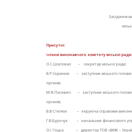
Засідання закі
Засідання в
місь
Присутні:
члени
виконавчого комітету міської ради
О.С.Шаповал – секретар міської ради;
В.Р.Скриннік – заступник міського голови 
органів;
М.Ф.Пасевич – заступник міського голови 
органів;
В.В.Степюк – керуюча справами виконк
Г.В.Бурочук – начальник фінансового упр
О.І. Гоцка – директор ТОВ «ВМК – Украї