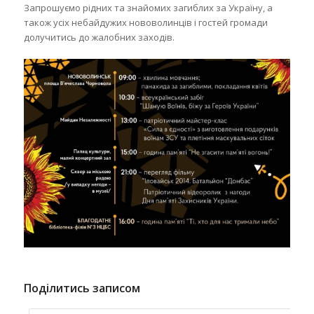
Запрошуємо рідних та знайомих загиблих за Україну, а
також усіх небайдужих нововолинців і гостей громади
долучитись до жалобних заходів.
Поділитись записом