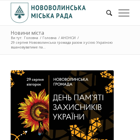
Новини міста
Ви тут:
Головна
/
Головна
/
АНОНСИ
/
29 серпня Нововолинська громада разом з усією Україною
вшановуватиме па...