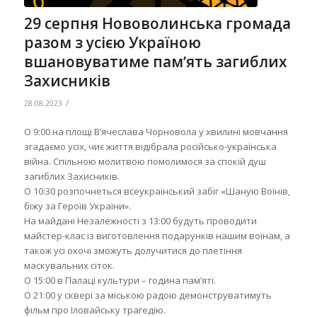
29 серпня Нововолинська громада
разом з усією Україною
вшановуватиме памʼять загиблих
Захисників
/
28.08.2023
О 9:00 на площі Вʼячеслава Чорновола у хвилині мовчання
згадаємо усіх, чиє життя відібрала російсько-українська
війна. Спільною молитвою помолимося за спокій душ
загиблих Захисників.
О 10:30 розпочнеться всеукраїнський забіг «Шаную Воїнів,
біжу за Героїв України».
На майдані Незалежності з 13:00 будуть проводити
майстер-клас із виготовлення подарунків нашим воїнам, а
також усі охочі зможуть долучитися до плетіння
маскувальних сіток.
О 15:00 в Палаці культури – година памʼяті.
О 21:00 у сквері за міською радою демонструватимуть
фільм про Іловайську трагедію.