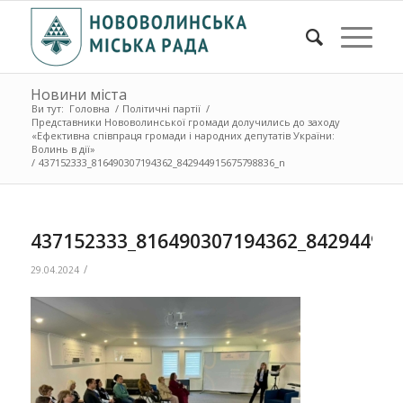
Новини міста
Ви тут:
Головна
/
Політичні партії
/
Представники Нововолинської громади долучились до заходу
«Ефективна співпраця громади і народних депутатів України:
Волинь в дії»
/
437152333_816490307194362_842944915675798836_n
437152333_816490307194362_84294491
/
29.04.2024