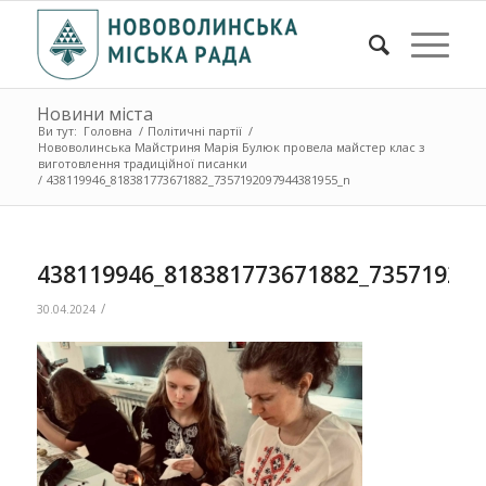
Новини міста
Ви тут:
Головна
/
Політичні партії
/
Нововолинська Майстриня Марія Булюк провела майстер клас з
виготовлення традиційної писанки
/
438119946_818381773671882_7357192097944381955_n
438119946_818381773671882_73571920
/
30.04.2024