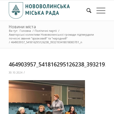
Новини міста
Ви тут:
Головна
/
Політичні партії
/
Аматорські колективи Нововолинської громади підтвердили
почесні звання “зразковий” та “народний”
/
464903957_541816295126238_3932193418018083701_n
464903957_541816295126238_39321934
/
30.10.2024