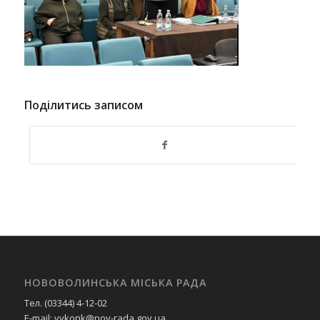
Поділитись записом
НОВОВОЛИНСЬКА МІСЬКА РАДА
Тел. (03344) 4-12-02
E-mail: vykonk@nov-rada.gov.ua