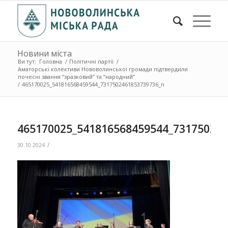
Новини міста
Ви тут:
Головна
/
Політичні партії
/
Аматорські колективи Нововолинської громади підтвердили
почесні звання “зразковий” та “народний”
/
465170025_541816568459544_7317502461853739736_n
465170025_541816568459544_73175024
/
30.10.2024