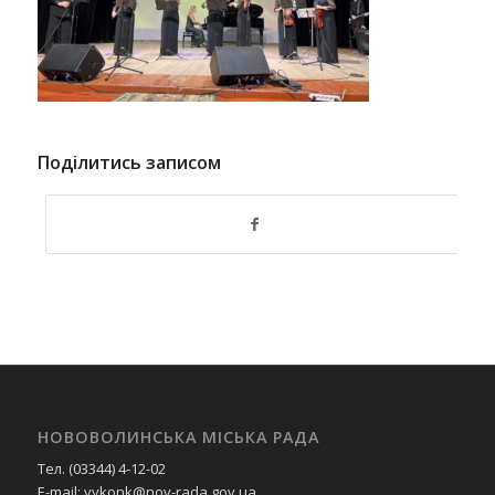
Поділитись записом
НОВОВОЛИНСЬКА МІСЬКА РАДА
Тел. (03344) 4-12-02
E-mail: vykonk@nov-rada.gov.ua