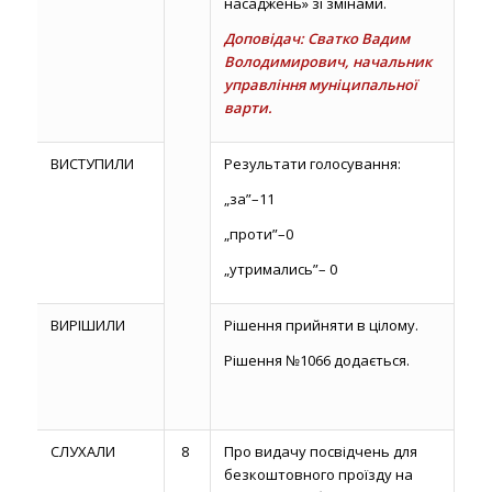
насаджень» зі змінами.
Доповідач: Сватко Вадим
Володимирович, начальник
управління муніципальної
варти.
ВИСТУПИЛИ
Результати голосування:
„за”–11
„проти”–0
„утримались”– 0
ВИРІШИЛИ
Рішення прийняти в цілому.
Рішення №1066 додається.
СЛУХАЛИ
8
Про видачу посвідчень для
безкоштовного проїзду на