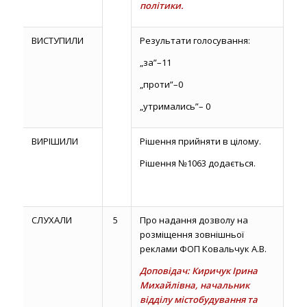
політики.
ВИСТУПИЛИ
Результати голосування:
„за”–11
„проти”–0
„утримались”– 0
ВИРІШИЛИ
Рішення прийняти в цілому.
Рішення №1063 додається.
СЛУХАЛИ
5
Про надання дозволу на
розміщення зовнішньої
реклами ФОП Ковальчук А.В.
Доповідач: Киричук Ірина
Михайлівна, начальник
відділу містобудування та