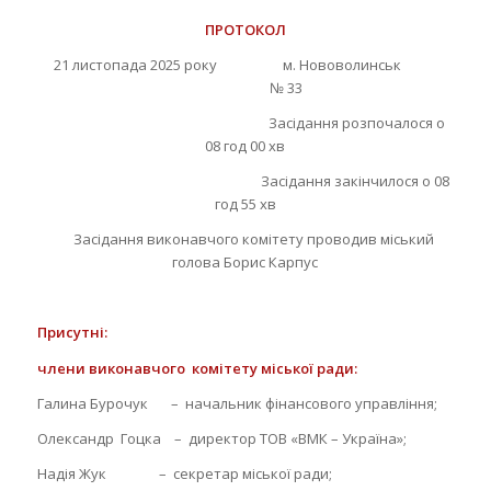
ПРОТОКОЛ
21 листопада 2025 року м. Нововолинськ
№ 33
Засідання розпочалося о
08 год 00 хв
Засідання закінчилося о 08
год 55 хв
Засідання виконавчого комітету проводив міський
голова Борис Карпус
Присутні:
члени
виконавчого комітету міської ради:
Галина Бурочук – начальник фінансового управління;
Олександр Гоцка – директор ТОВ «ВМК – Україна»;
Надія Жук – секретар міської ради;