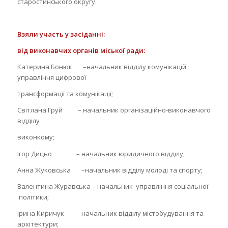
старостинського округу.
Взяли участь у засіданні:
від виконавчих органів міської ради:
Катерина Бонюк –начальник відділу комунікацій
управління цифрової
трансформації та комунікації;
Світлана Груй – начальник організаційно-виконавчого
відділу
виконкому;
Ігор Дицьо – начальник юридичного відділу;
Анна Жуковська –начальник відділу молоді та спорту;
Валентина Журавська – начальник управління соціальної
політики;
Ірина Киричук –начальник відділу містобудування та
архітектури;