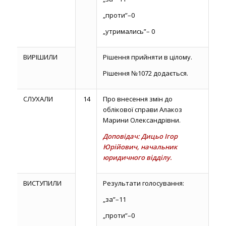
„проти”–0
„утримались”– 0
ВИРІШИЛИ
Рішення прийняти в цілому.
Рішення №1072 додається.
СЛУХАЛИ
14
Про внесення змін до
облікової справи Алакоз
Марини Олександрівни.
Доповідач: Дицьо Ігор
Юрійович, начальник
юридичного відділу.
ВИСТУПИЛИ
Результати голосування:
„за”–11
„проти”–0