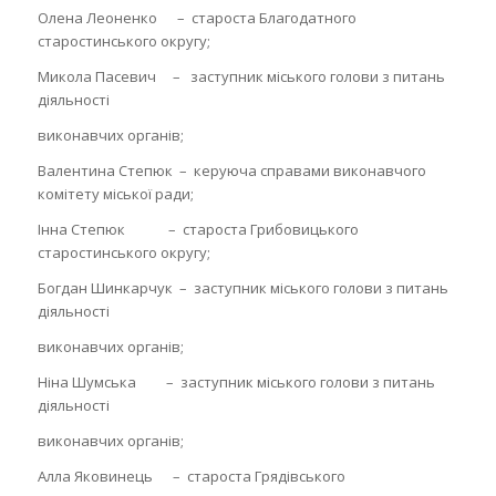
Олена Леоненко
– староста Благодатного
старостинського округу;
Микола Пасевич – заступник міського голови з питань
діяльності
виконавчих органів;
Валентина Степюк – керуюча справами виконавчого
комітету міської ради;
Інна Степюк – староста Грибовицького
старостинського округу;
Богдан Шинкарчук – заступник міського голови з питань
діяльності
виконавчих органів;
Ніна Шумська – заступник міського голови з питань
діяльності
виконавчих органів;
Алла Яковинець – староста Грядівського