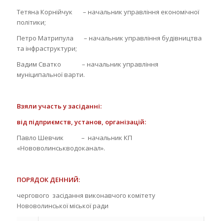
Тетяна Корнійчук – начальник управління економічної
політики;
Петро Матрипула – начальник управління будівництва
та інфраструктури;
Вадим Сватко – начальник управління
муніципальної варти.
Взяли участь у засіданні:
від підприємств, установ, організацій:
Павло Шевчик
– начальник КП
«Нововолинськводоканал».
П
ОРЯДОК ДЕННИЙ:
чергового засідання виконавчого комітету
Нововолинської міської ради