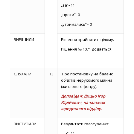
„за”–11
„проти”–0
„утримались”– 0
ВИРІШИЛИ
Рішення прийняти в цілому.
Рішення № 1071 додається.
СЛУХАЛИ
13
Про постановку на баланс
об’єктів нерухомого майна
(житлового фонду).
Доповідач: Дицьо Ігор
Юрійович, начальник
юридичного відділу.
ВИСТУПИЛИ
Результати голосування:
„за”–11