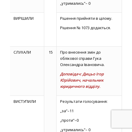
„утримались”– 0
ВИРІШИЛИ
Рішення прийняти в цілому.
Рішення № 1073 додається.
СЛУХАЛИ
15
Про внесення змін до
облікової справи Гука
Олександра Івановича.
Доповідач: Дицьо Ігор
Юрійович, начальник
юридичного відділу.
ВИСТУПИЛИ
Результати голосування:
„за”–11
„проти”–0
„утримались”– 0