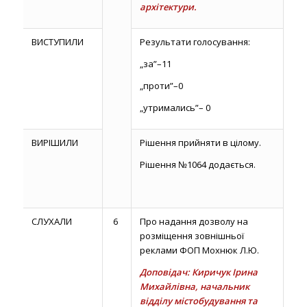
архітектури.
ВИСТУПИЛИ
Результати голосування:
„за”–11
„проти”–0
„утримались”– 0
ВИРІШИЛИ
Рішення прийняти в цілому.
Рішення №1064 додається.
СЛУХАЛИ
6
Про надання дозволу на
розміщення зовнішньої
реклами ФОП Мохнюк Л.Ю.
Доповідач: Киричук Ірина
Михайлівна, начальник
відділу містобудування та