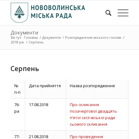
Документи
Ви тут:
Головна
/
Документи
/
Розпорядження міського голови
/
2018 рік
/
Серпень
Серпень
№
Дата прийняття
Назва розпорядження
п-п
76-
17.08.2018
Про скликання
ра
позачергової двадцять
п’ятої сесії міської ради
сьомого скликання
77-
21.08.2018
Про проведення