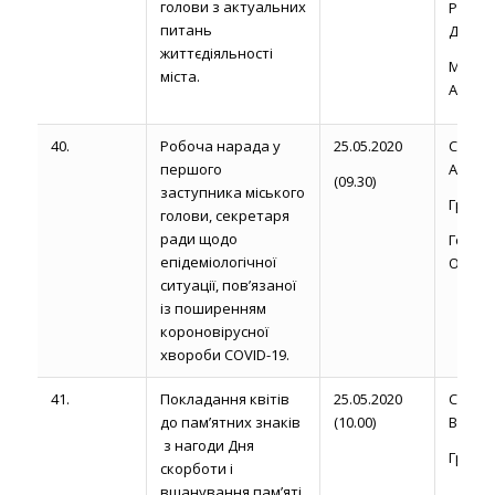
голови з актуальних
Рожел
питань
Д.
життєдіяльності
Магди
міста.
А.
40.
Робоча нарада у
25.05.2020
Сторо
першого
А. М.
(09.30)
заступника міського
Громик 
голови, секретаря
ради щодо
Голов
епідеміологічної
О.М.
ситуації, пов’язаної
із поширенням
короновірусної
хвороби COVID-19.
41.
Покладання квітів
25.05.2020
Сапож
до пам’ятних знаків
(10.00)
В. Б.
з нагоди Дня
Груй С.
скорботи і
вшанування пам’яті