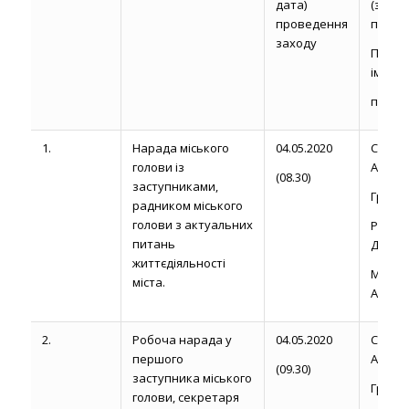
дата)
(з чис
проведення
перших
заходу
Прізв
ім’я,
по-бат
1.
Нарада міського
04.05.2020
Сторо
голови із
А. М.
(08.30)
заступниками,
Громик 
радником міського
голови з актуальних
Рожел
питань
Д.
життєдіяльності
Магди
міста.
А.
2.
Робоча нарада у
04.05.2020
Сторо
першого
А. М.
(09.30)
заступника міського
Громик 
голови, секретаря