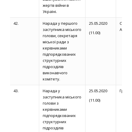
жертв війни в
Україні.
42.
Нарада у першого
25.05.2020
Сторо
заступника міського
А. М.
(11.00)
голови, секретаря
міської ради з
керівниками
підпорядкованих
структурних
підрозділів
виконавчого
комітету.
43.
Нарада у
25.05.2020
Громик 
заступника міського
(11.00)
голови з
керівниками
підпорядкованих
структурних
підрозділів