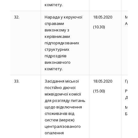
комітету.
32.
Нарада у керуючої
18.05.2020
Магди
справами
А.
(10.30)
виконкому з
керівниками
підпорядкованих
структурних
підрозділів
виконавчого
комітету.
33.
Засідання міської
18.05.2020
Громик 
постійно діючої
(15.00)
Рожел
міжвідомчої комісії
Д.
для розгляду питань
щодо відключення
Миро
споживачів від
Б.П.
систем (мереж)
централізованого
опалення