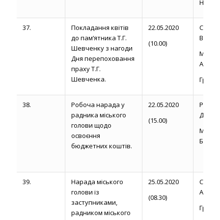
Н.П.
37.
Покладання квітів
22.05.2020
Сапож
до пам‘ятника Т.Г.
В. Б.
(10.00)
Шевченку з нагоди
Магди
Дня перепоховання
А.
праху Т.Г.
Шевченка.
Груй С
38.
Робоча нарада у
22.05.2020
Рожел
радника міського
Д.
(15.00)
голови щодо
Миро
освоєння
Б.П.
бюджетних коштів.
39.
Нарада міського
25.05.2020
Сторо
голови із
А. М.
(08.30)
заступниками,
Громик 
радником міського