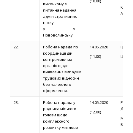
(10.00)
виконкому з
Ковал
питання надання
А.П.
адміністративних
послуг
у м.
Нововолинську.
22.
Робоча нарада по
14.05.2020
Громик 
координації дій
(11.00)
Цьось І
контролюючих
органів щодо
виявлення випадків
трудових відносин
без належного
оформлення.
23.
Робоча нарада у
14.05.2020
Рожел
радника міського
Д.
(12.00)
голови щодо
Миро
комплексного
Б.П.
розвитку житлово-