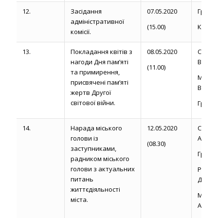
12.
Засідання
07.05.2020
Громик
адміністративної
(15.00)
Кіндюк
комісії.
13.
Покладання квітів з
08.05.2020
Сапож
нагоди Дня пам‘яті
В. Б.
(11.00)
та примирення,
Магди
присвячені пам‘яті
В.А.
жертв Другої
світової війни.
Груй С
14.
Нарада міського
12.05.2020
Сторо
голови із
А. М.
(08.30)
заступниками,
Громик 
радником міського
голови з актуальних
Рожел
питань
Д.
життєдіяльності
Магди
міста.
А.