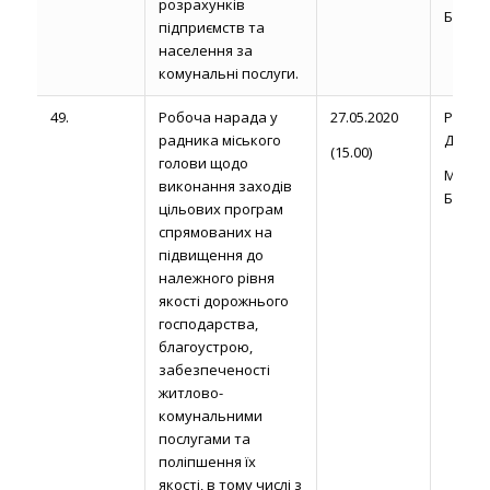
розрахунків
Б.П.
підприємств та
населення за
комунальні послуги.
49.
Робоча нарада у
27.05.2020
Рожел
радника міського
Д.
(15.00)
голови щодо
Миро
виконання заходів
Б.П.
цільових програм
спрямованих на
підвищення до
належного рівня
якості дорожнього
господарства,
благоустрою,
забезпеченості
житлово-
комунальними
послугами та
поліпшення їх
якості, в тому числі з