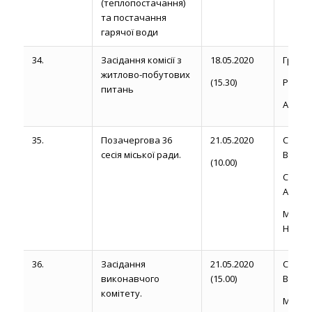
(теплопостачання)
та постачання
гарячої води
34.
Засідання комісії з
18.05.2020
Громик 
житлово-побутових
(15.30)
Рожелю
питань
Антоню
35.
Позачергова 36
21.05.2020
Сапож
сесія міської ради.
В. Б.
(10.00)
Сторо
А. М.
Марц
Н.П.
36.
Засідання
21.05.2020
Сапож
виконавчого
(15.00)
В.Б.
комітету.
Марц