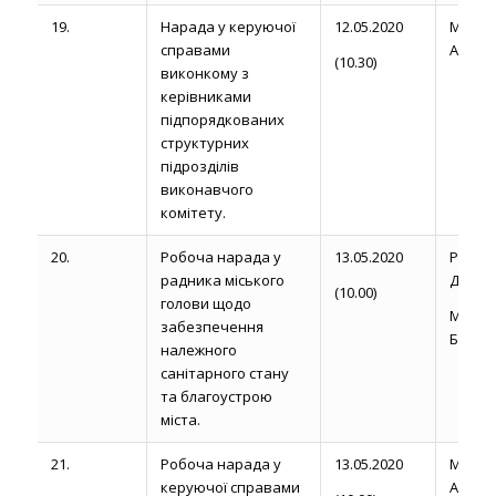
19.
Нарада у керуючої
12.05.2020
Магди
справами
А.
(10.30)
виконкому з
керівниками
підпорядкованих
структурних
підрозділів
виконавчого
комітету.
20.
Робоча нарада у
13.05.2020
Рожел
радника міського
Д.
(10.00)
голови щодо
Миро
забезпечення
Б.П.
належного
санітарного стану
та благоустрою
міста.
21.
Робоча нарада у
13.05.2020
Магди
керуючої справами
А.