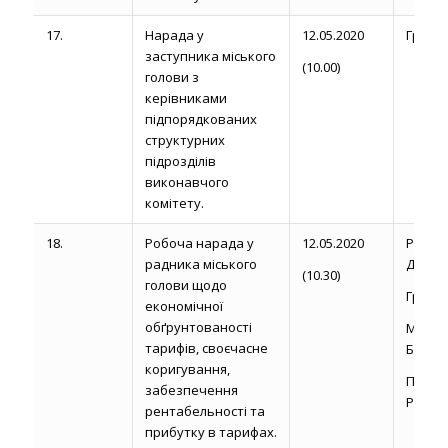
17.
Нарада у
12.05.2020
Громик 
заступника міського
(10.00)
голови з
керівниками
підпорядкованих
структурних
підрозділів
виконавчого
комітету.
18.
Робоча нарада у
12.05.2020
Рожел
радника міського
Д.
(10.30)
голови щодо
Громик 
економічної
обґрунтованості
Миро
тарифів, своєчасне
Б.П.
коригування,
Подле
забезпечення
Р.І.
рентабельності та
прибутку в тарифах.