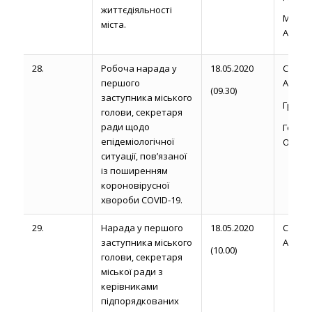
життєдіяльності
Магди
міста.
А.
28.
Робоча нарада у
18.05.2020
Сторо
першого
А. М.
(09.30)
заступника міського
Громик 
голови, секретаря
ради щодо
Голов
епідеміологічної
О.М.
ситуації, пов’язаної
із поширенням
короновірусної
хвороби COVID-19.
29.
Нарада у першого
18.05.2020
Сторо
заступника міського
А. М.
(10.00)
голови, секретаря
міської ради з
керівниками
підпорядкованих