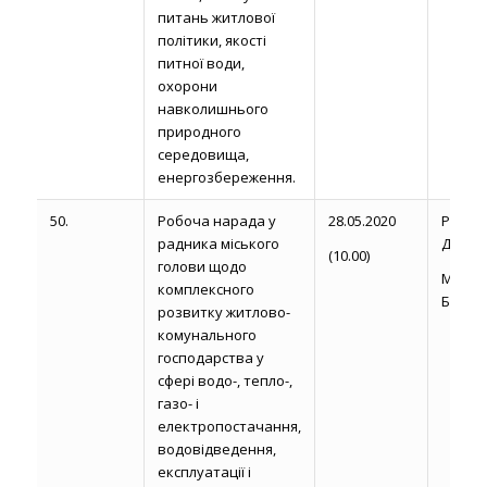
питань житлової
політики, якості
питної води,
охорони
навколишнього
природного
середовища,
енергозбереження.
50.
Робоча нарада у
28.05.2020
Рожел
радника міського
Д.
(10.00)
голови щодо
Миро
комплексного
Б.П.
розвитку житлово-
комунального
господарства у
сфері водо-, тепло-,
газо- і
електропостачання,
водовідведення,
експлуатації і