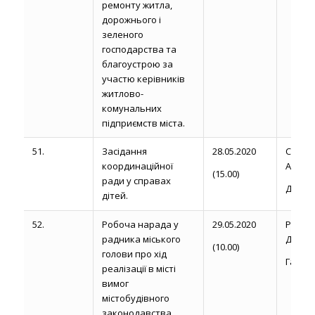
ремонту житла,
дорожнього і
зеленого
господарства та
благоустрою за
участю керівників
житлово-
комунальних
підприємств міста.
51.
Засідання
28.05.2020
Сторо
координаційної
А. М.
(15.00)
ради у справах
Думич 
дітей.
52.
Робоча нарада у
29.05.2020
Рожел
радника міського
Д.
(10.00)
голови про хід
Гальчи
реалізації в місті
вимог
містобудівного
законодавства.