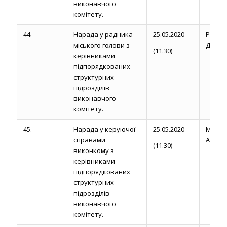
виконавчого
комітету.
44.
Нарада у радника
25.05.2020
Рожел
міського голови з
Д.
(11.30)
керівниками
підпорядкованих
структурних
підрозділів
виконавчого
комітету.
45.
Нарада у керуючої
25.05.2020
Магди
справами
А.
(11.30)
виконкому з
керівниками
підпорядкованих
структурних
підрозділів
виконавчого
комітету.