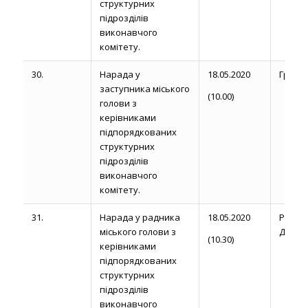
структурних
підрозділів
виконавчого
комітету.
30.
Нарада у
18.05.2020
Громик 
заступника міського
(10.00)
голови з
керівниками
підпорядкованих
структурних
підрозділів
виконавчого
комітету.
31.
Нарада у радника
18.05.2020
Рожел
міського голови з
Д.
(10.30)
керівниками
підпорядкованих
структурних
підрозділів
виконавчого