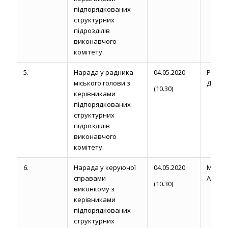
підпорядкованих
структурних
підрозділів
виконавчого
комітету.
5.
Нарада у радника
04.05.2020
Рожел
міського голови з
Д.
(10.30)
керівниками
підпорядкованих
структурних
підрозділів
виконавчого
комітету.
6.
Нарада у керуючої
04.05.2020
Магди
справами
А.
(10.30)
виконкому з
керівниками
підпорядкованих
структурних