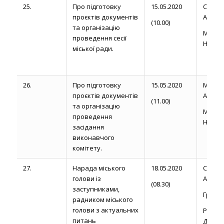
25.
Про підготовку
15.05.2020
Сторо
проєктів документів
А.М.
(10.00)
та організацію
Марц
проведення сесії
Н.П.
міської ради.
26.
Про підготовку
15.05.2020
Магди
проєктів документів
А.
(11.00)
та організацію
Марц
проведення
Н.П.
засідання
виконавчого
комітету.
27.
Нарада міського
18.05.2020
Сторо
голови із
А. М.
(08.30)
заступниками,
Громик 
радником міського
голови з актуальних
Рожел
питань
Д.