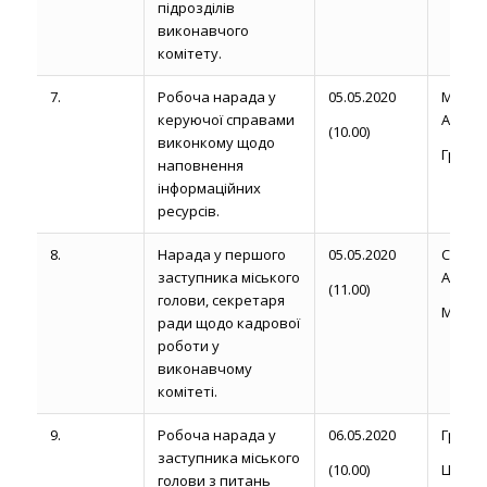
підрозділів
виконавчого
комітету.
7.
Робоча нарада у
05.05.2020
Магди
керуючої справами
А.
(10.00)
виконкому щодо
Груй С
наповнення
інформаційних
ресурсів.
8.
Нарада у першого
05.05.2020
Сторо
заступника міського
А. М.
(11.00)
голови, секретаря
Михалю
ради щодо кадрової
роботи у
виконавчому
комітеті.
9.
Робоча нарада у
06.05.2020
Громик 
заступника міського
(10.00)
Цьось І
голови з питань