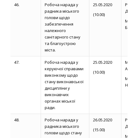
46.
Робоча нарада у
25.05.2020
Рожел
радника міського
Д.
(10.00)
голови щодо
Миро
забезпечення
Б.П.
належного
санітарного стану
та благоустрою
міста.
47.
Робоча нарада у
25.05.2020
Магди
керуючої справами
А.
(10.00)
виконкому щодо
Марц
стану виконавської
Н.П.
дисципліни у
виконавчих
органах міської
ради.
48.
Робоча нарада у
26.05.2020
Рожел
радника міського
Д.
(15.00)
голови щодо стану
Миро