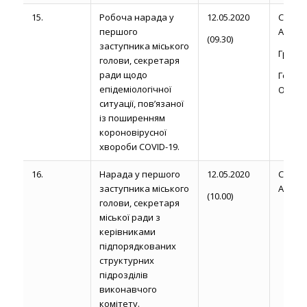
15.
Робоча нарада у
12.05.2020
Сторо
першого
А. М.
(09.30)
заступника міського
Громик 
голови, секретаря
ради щодо
Голов
епідеміологічної
О.М.
ситуації, пов’язаної
із поширенням
короновірусної
хвороби COVID-19.
16.
Нарада у першого
12.05.2020
Сторо
заступника міського
А. М.
(10.00)
голови, секретаря
міської ради з
керівниками
підпорядкованих
структурних
підрозділів
виконавчого
комітету.