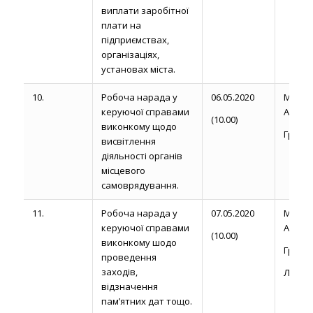
виплати заробітної
плати на
підприємствах,
організаціях,
установах міста.
10.
Робоча нарада у
06.05.2020
Магди
керуючої справами
А.
(10.00)
виконкому щодо
Груй С
висвітлення
діяльності органів
місцевого
самоврядування.
11.
Робоча нарада у
07.05.2020
Магди
керуючої справами
А.
(10.00)
виконкому шодо
Груй С
проведення
заходів,
Левков
відзначення
пам’ятних дат тощо.