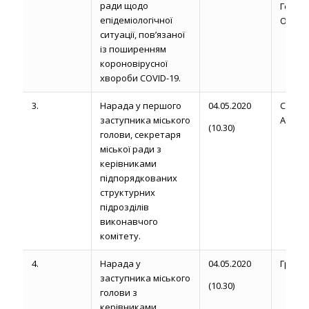
ради щодо
Голов
епідеміологічної
О.М.
ситуації, пов’язаної
із поширенням
короновірусної
хвороби COVID-19.
3.
Нарада у першого
04.05.2020
Сторо
заступника міського
А. М.
(10.30)
голови, секретаря
міської ради з
керівниками
підпорядкованих
структурних
підрозділів
виконавчого
комітету.
4.
Нарада у
04.05.2020
Громик 
заступника міського
(10.30)
голови з
керівниками