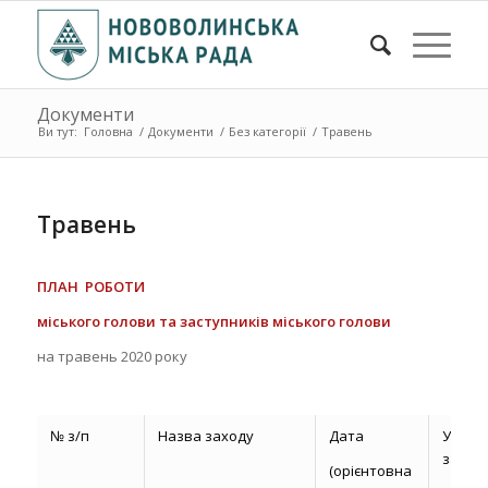
Документи
Ви тут:
Головна
/
Документи
/
Без категорії
/
Травень
Травень
ПЛАН РОБОТИ
міського голови
та заступників міського голови
на травень 2020 року
№ з/п
Назва заходу
Дата
Учасн
заход
(орієнтовна