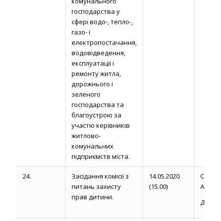
комунального
господарства у
сфері водо-, тепло-,
газо- і
електропостачання,
водовідведення,
експлуатації і
ремонту житла,
дорожнього і
зеленого
господарства та
благоустрою за
участю керівників
житлово-
комунальних
підприємств міста.
24.
Засідання комісії з
14.05.2020
Сторо
питань захисту
(15.00)
А.М.
прав дитини.
Думич 