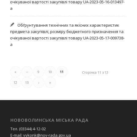
очікуваної вартості закупівлі товару UA-2023-05-16-013497-
a
Обґрунтування технічних та якісних характеристик
предмета закупівлі, розміру бюджетного призначення та
очікуваної вартості закупівлі товару UA-2023-05-17-009738-
a
«
‹
9
10
11
Сторінка 11 з 13
12
13
›
»
НОВОВОЛИНСЬКА МІСЬКА РАДА
Тел. (03344) 4-12-02
E-mail: vykonk@nov-rada.gov.ua