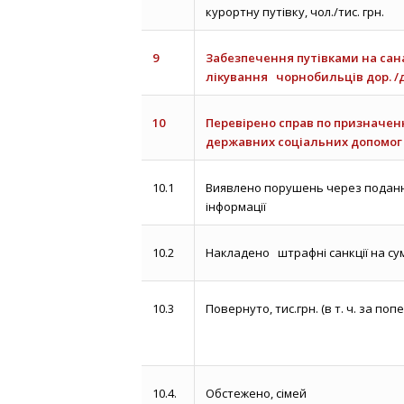
курортну путівку, чол./тис. грн.
9
Забезпечення путівками на са
лікування чорнобильців дор. /д
10
Перевірено справ по призначенн
державних соціальних допомог
10.1
Виявлено порушень через поданн
інформації
10.2
Накладено штрафні санкції на суму
10.3
Повернуто, тис.грн. (
в т. ч. за поп
10.4.
Обстежено, сімей