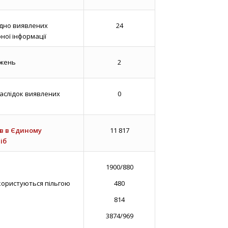
дно виявлених
24
ної інформації
ежень
2
аслідок виявлених
0
ів в Єдиному
11 817
іб
1900/880
ористуються пільгою
480
814
3874/969