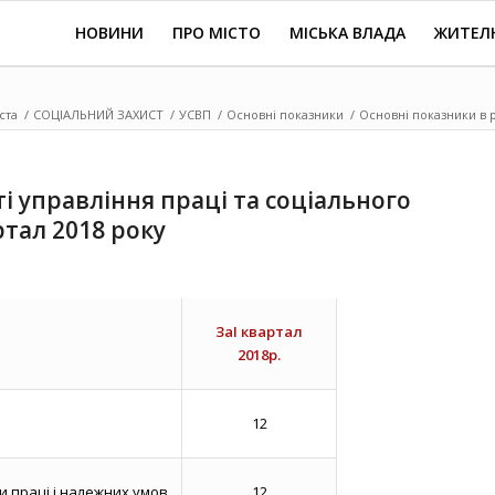
НОВИНИ
ПРО МІСТО
МІСЬКА ВЛАДА
ЖИТЕЛ
ста
/
СОЦІАЛЬНИЙ ЗАХИСТ
/
УСВП
/
Основні показники
/
Основні показники в р
і управління праці та соціального
ртал 2018 року
За
І квартал
2018р.
12
 праці і належних умов
12