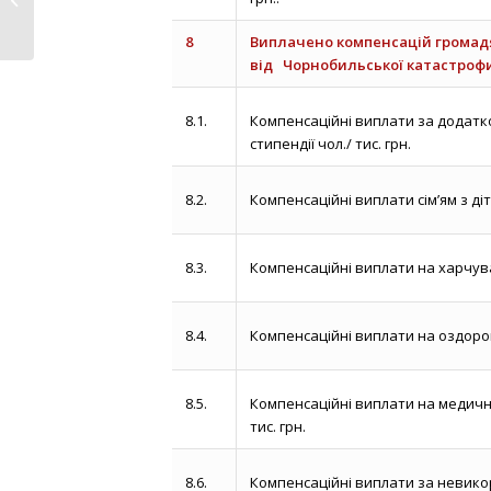
регіональної програми...
8
Виплачено компенсацій грома
від Чорнобильської катастрофи, т
8.1.
Компенсаційні виплати за додатко
стипендії чол./ тис. грн.
8.2.
Компенсаційні виплати сім’ям з діт
8.3.
Компенсаційні виплати на харчува
8.4.
Компенсаційні виплати на оздоров
8.5.
Компенсаційні виплати на медичн
тис. грн.
8.6.
Компенсаційні виплати за невико