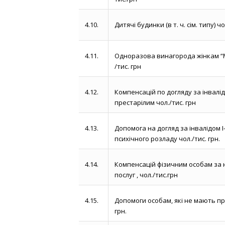
4.10.
Дитячі будинки (в т. ч. сім. типу) чо
4.11.
Одноразова винагорода жінкам “М
/тис. грн
4.12.
Компенсацій по догляду за інвалід
престарілим чол./тис. грн
4.13.
Допомога на догляд за інвалідом І-І
психічного розладу чол./тис. грн.
4.14.
Компенсацій фізичним особам за 
послуг , чол./тис.грн
4.15.
Допомоги особам, які не мають пра
грн.