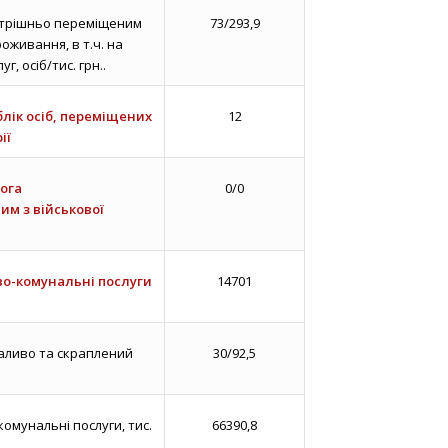
утрішньо переміщеним
73/293,9
оживання, в т.ч. на
, осіб/тис. грн..
блік осіб, переміщених
12
ії
ога
0/0
им з військової
во-комунальні послуги
14701
аливо та скраплений
30/92,5
омунальні послуги, тис.
66390,8