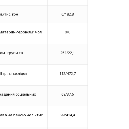
л./тис. грн
6/182,8
атерям-героїням” чол.
0/0
ом І групи та
251/22,1
І гр.. внаслідок
112/472,7
надання соціальних
69/37,6
ва на пенсію чол. /тис.
99/414,4