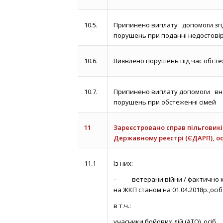
10.5.
Припинено виплату допомоги згі
порушень при поданні недостовір
10.6.
Виявлено порушень під час обст
10.7.
Припинено виплату допомоги вн
порушень при обстеженні сімей
11
Зареєстровано справ пільговик
Державному реєстрі (ЄДАРП), ос
11.1
Із них:
– ветерани війни / фактично к
на ЖКП станом на 01.04.2018р.,осіб
в т.ч.:
учасники бойових дій (АТО), осіб