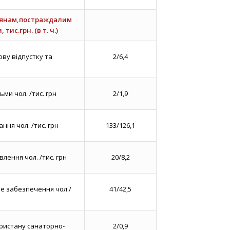
дянам,постраждалим
ис.грн. (в т. ч.)
ву відпустку та
2/6,4
ьми чол. /тис. грн
2/1,9
ння чол. /тис. грн
133/126,1
лення чол. /тис. грн
20/8,2
е забезпечення чол./
41/42,5
ристану санаторно-
2/0,9