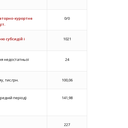
наторно-курортне
0/0
іт.
ю субсидій і
1021
я недостатньої
24
, тис.грн.
100,06
ередній період)
141,98
227