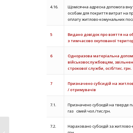
4.16.
Щомісячна адресна допомога вн
особам для покриття витрат на пр
оплату житлово-комунальних послуг
5
Видано довідок про взяття на о
з тимчасово окупованої територ
6
Одноразова матеріальна допом
військовослужбовцям, звільнен
строкової служби, осіб/тис. грн.
7
Призначено субсидій на житло
/ отримувачів
7.1.
Призначено субсидій на тверде п
газ сімей чол./тис.грн.
7.2.
Нараховано субсидій за житлово-к
ЗВІТ Про стан реалізації
грн..