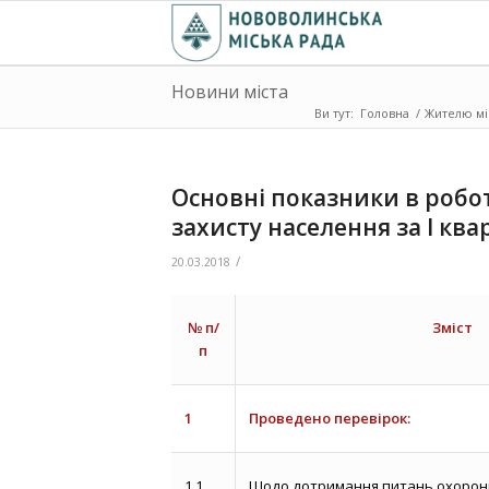
Новини міста
Ви тут:
Головна
/
Жителю мі
Основні показники в робот
захисту населення за І ква
/
20.03.2018
№ п/
Зміст
п
1
Проведено перевірок:
1.1
Щодо дотримання питань охорони