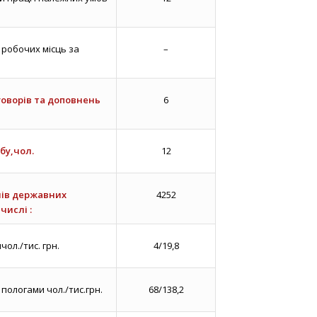
 робочих місць за
–
оворів та доповнень
6
бу,чол.
12
чів державних
4252
числі :
ол./тис. грн.
4/19,8
 пологами чол./тис.грн.
68/138,2