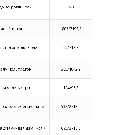
 3-х років чол./
0/0
чол./тис.грн
1803/7198,8
ть під опікою чол./
65/718,7
рям чол./тис.грн
365/1042,9
ям чол./тис.грн
104/96,8
лозабезпеченим сім’ям
538/2713,9
а дітям-інвалідам чол./
695/3718,8