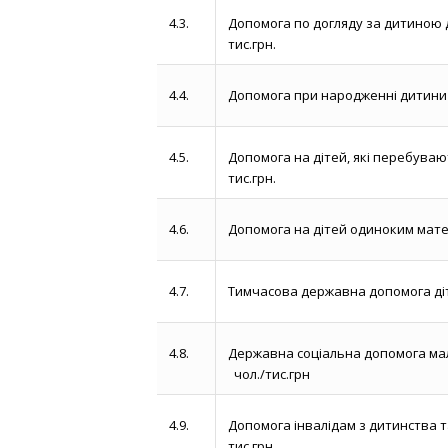
4.3.
Допомога по догляду за дитиною до
тис.грн.
4.4.
Допомога при народженні дитини 
4.5.
Допомога на дітей, які перебуваю
тис.грн.
4.6.
Допомога на дітей одиноким мате
4.7.
Тимчасова державна допомога діт
4.8.
Державна соціальна допомога ма
чол./тис.грн
4.9.
Допомога інвалідам з дитинства т
тис.грн