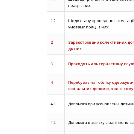
праці, з них:
1.2
Щодо стану проведення атестації
умовами праці, з них:
2
Зареєстровано колективних дог
до них
3
Проходять альтернативну служ
4
Перебуває на обліку одержува
соціальних допомог,чол. в тому 
4.1.
Допомога при усиновленні дитинич
4.2.
Допомога в зв’язку з вагітністю та