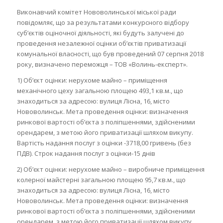
Виконавчий комітет Нововолинської міської ради
повідомляє, що за результатами конкурсного відбору
суб’єктів оціночної діяльності, які будуть залучені до
проведення незалежної оцінки об’єктів приватизації
комунальної власності, що був проведений 07 серпня 2018
року, визначено переможця – ТОВ «Волинь-експерт».
1) Об’єкт оцінки: нерухоме майно – приміщення
механічного цеху загальною площею 493,1 кв.м., що
знаходиться за адресою: вулиця Лісна, 16, місто
Нововолинськ. Мета проведення оцінки: визначення
ринкової вартості об’єкта з поліпшеннями, здійсненими
орендарем, з метою його приватизації шляхом викупу.
Вартість надання послуг з оцінки -3718,00 гривень (без
ПДВ). Строк надання послуг з оцінки-15 днів
2) Об’єкт оцінки: нерухоме майно – виробниче приміщення
колерної майстерні загальною площею 95,7 кв.м., що
знаходиться за адресою: вулиця Лісна, 16, місто
Нововолинськ. Мета проведення оцінки: визначення
ринкової вартості об’єкта з поліпшеннями, здійсненими
орендарем, з метою його приватизації шляхом викупу.