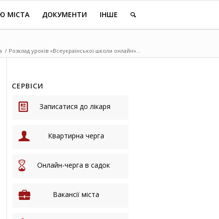
Ю МІСТА
ДОКУМЕНТИ
ІНШЕ
а
/
Розклад уроків «Всеукраїнської школи онлайн»...
СЕРВІСИ
Записатися до лікаря
Квартирна черга
Онлайн-черга в садок
Вакансії міста