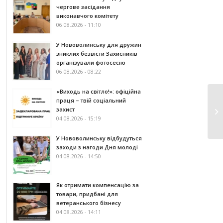
чергове засідання
виконавчого комітету
06.08.2026 - 11:10
У Нововолинську для дружин
зниклих безвісти Захисників
організували фотосесію
06.08.2026 - 08:22
«Виходь на світло!»: офіційна
праця – твій соціальний
захист
04.08.2026 - 15:19
У Нововолинську відбудуться
заходи з нагоди Дня молоді
04.08.2026 - 14:50
Як отримати компенсацію за
товари, придбані для
ветеранського бізнесу
04.08.2026 - 14:11