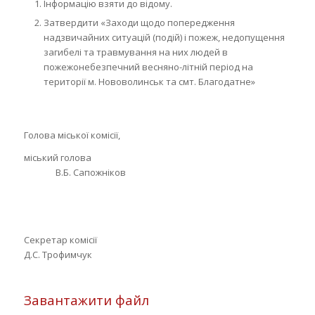
Інформацію взяти до відому.
Затвердити «Заходи щодо попередження
надзвичайних ситуацій (подій) і пожеж, недопущення
загибелі та травмування на них людей в
пожежонебезпечний весняно-літній період на
території м. Нововолинськ та смт. Благодатне»
Голова міської комісії,
міський голова
В.Б. Сапожніков
Секретар комісії
Д.С. Трофимчук
Завантажити файл