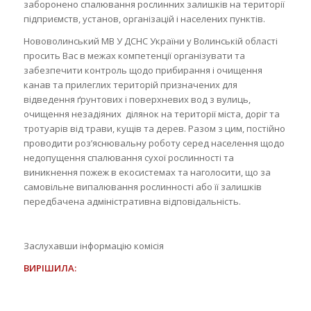
заборонено спалювання рослинних залишків на території
підприємств, установ, організацій і населених пунктів.
Нововолинський МВ У ДСНС України у Волинській області
просить Вас в межах компетенції організувати та
забезпечити контроль щодо прибирання і очищення
канав та прилеглих територій призначених для
відведення ґрунтових і поверхневих вод з вулиць,
очищення незадіяних ділянок на території міста, доріг та
тротуарів від трави, кущів та дерев. Разом з цим, постійно
проводити роз’яснювальну роботу серед населення щодо
недопущення спалювання сухої рослинності та
виникнення пожеж в екосистемах та наголосити, що за
самовільне випалювання рослинності або її залишків
передбачена адміністративна відповідальність.
Заслухавши інформацію комісія
ВИРІШИЛА: