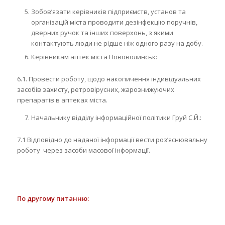
Зобов’язати керівників підприємств, установ та
організацій міста проводити дезінфекцію поручнів,
дверних ручок та інших поверхонь, з якими
контактують люди не рідше ніж одного разу на добу.
Керівникам аптек міста Нововолинськ:
6.1. Провести роботу, щодо накопичення індивідуальних
засобів захисту, ретровірусних, жарознижуючих
препаратів в аптеках міста.
Начальнику відділу інформаційної політики Груй С.Й.:
7.1 Відповідно до наданої інформації вести роз’яснювальну
роботу через засоби масової інформації.
По другому питанню: