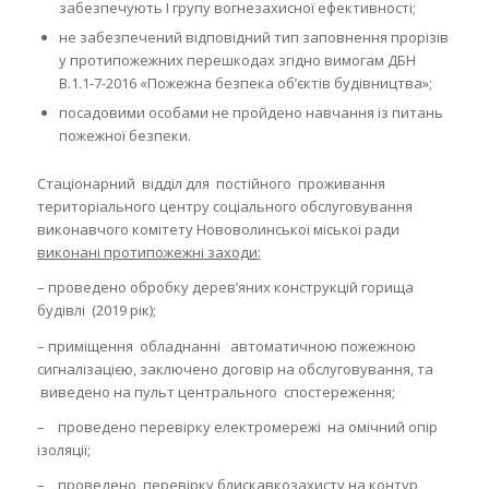
забезпечують І групу вогнезахисної ефективності;
не забезпечений відповідний тип заповнення прорізів
у протипожежних перешкодах згідно вимогам ДБН
В.1.1-7-2016 «Пожежна безпека об’єктів будівництва»;
посадовими особами не пройдено навчання із питань
пожежної безпеки.
Стаціонарний відділ для постійного проживання
територіального центру соціального обслуговування
виконавчого комітету Нововолинської міської ради
виконані протипожежні заходи:
– проведено обробку дерев’яних конструкцій горища
будівлі (2019 рік);
– приміщення обладнанні автоматичною пожежною
сигналізацією, заключено договір на обслуговування, та
виведено на пульт центрального спостереження;
– проведено перевірку електромережі на омічний опір
ізоляції;
– проведено перевірку блискавкозахисту на контур