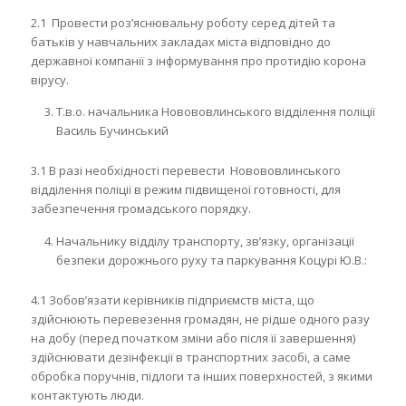
2.1 Провести роз’яснювальну роботу серед дітей та
батьків у навчальних закладах міста відповідно до
державної компанії з інформування про протидію корона
вірусу.
Т.в.о. начальника Новововлинського відділення поліції
Василь Бучинський
3.1 В разі необхідності перевести Новововлинського
відділення поліції в режим підвищеної готовності, для
забезпечення громадського порядку.
Начальнику відділу транспорту, зв’язку, організації
безпеки дорожнього руху та паркування Коцурі Ю.В.:
4.1 Зобов’язати керівників підприємств міста, що
здійснюють перевезення громадян, не рідше одного разу
на добу (перед початком зміни або після її завершення)
здійснювати дезінфекції в транспортних засобі, а саме
обробка поручнів, підлоги та інших поверхностей, з якими
контактують люди.