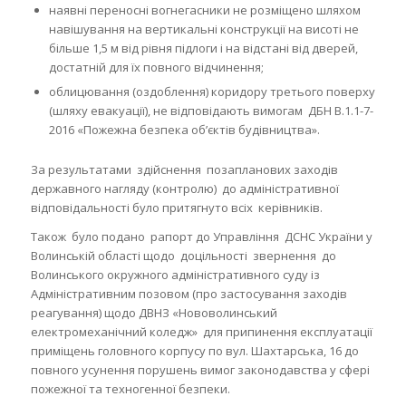
наявні переносні вогнегасники не розміщено шляхом
навішування на вертикальні конструкції на висоті не
більше 1,5 м від рівня підлоги і на відстані від дверей,
достатній для їх повного відчинення;
облицювання (оздоблення) коридору третього поверху
(шляху евакуації), не відповідають вимогам ДБН В.1.1-7-
2016 «Пожежна безпека об’єктів будівництва».
За результатами здійснення позапланових заходів
державного нагляду (контролю) до адміністративної
відповідальності було притягнуто всіх керівників.
Також було подано рапорт до Управління ДСНС України у
Волинській області щодо доцільності звернення до
Волинського окружного адміністративного суду із
Адміністративним позовом (про застосування заходів
реагування) щодо ДВНЗ «Нововолинський
електромеханічний коледж» для припинення експлуатації
приміщень головного корпусу по вул. Шахтарська, 16 до
повного усунення порушень вимог законодавства у сфері
пожежної та техногенної безпеки.