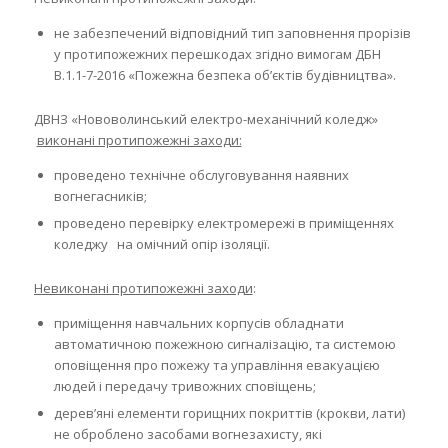
не забезпечений відповідний тип заповнення прорізів
у протипожежних перешкодах згідно вимогам ДБН
В.1.1-7-2016 «Пожежна безпека об’єктів будівництва».
ДВНЗ «Нововолинський електро-механічний коледж»
виконані протипожежні заходи:
проведено технічне обслуговування наявних
вогнегасників;
проведено перевірку електромережі в приміщеннях
коледжу на омічний опір ізоляції.
Невиконані протипожежні заходи
:
приміщення навчальних корпусів обладнати
автоматичною пожежною сигналізацію, та системою
оповіщення про пожежу та управління евакуацією
людей і передачу тривожних сповіщень;
дерев’яні елементи горищних покриттів (крокви, лати)
не оброблено засобами вогнезахисту, які