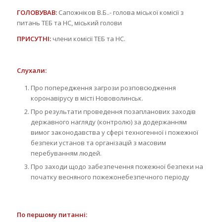
ГОЛОВУВАВ:
Сапожніков В.Б..- голова міської комісії з
питань ТЕБ та НС, міський голови
ПРИСУТНІ:
члени комісії ТЕБ та НС.
Слухали:
Про попередження загрози розповсюдження
коронавірусу в місті Нововолинськ.
Про результати проведення позапланових заходів
державного нагляду (контролю) за додержанням
вимог законодавства у сфері техногенної і пожежної
безпеки установ та організацій з масовим
перебуванням людей.
Про заходи щодо забезпечення пожежної безпеки на
початку весняного пожежонебезпечного періоду
По першому питанні: