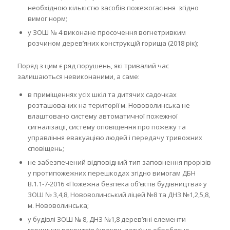
необхідною кількістю засобів пожежогасіння згідно
вимог норм;
у ЗОШ № 4 виконане просочення вогнетривким
розчином дерев’яних конструкцій горища (2018 рік);
Поряд з цим є ряд порушень, які тривалий час
залишаються невиконаними, а саме:
в приміщеннях усіх шкіл та дитячих садочках
розташованих на території м. Нововолинська не
влаштовано систему автоматичної пожежної
сигналізації, систему оповіщення про пожежу та
управління евакуацією людей і передачу тривожних
сповіщень;
не забезпечений відповідний тип заповнення прорізів
у протипожежних перешкодах згідно вимогам ДБН
В.1.1-7-2016 «Пожежна безпека об’єктів будівництва» у
ЗОШ № 3,4,8, Нововолинський ліцей №8 та ДНЗ №1,2,5,8,
м. Нововолинська;
у будівлі ЗОШ № 8, ДНЗ №1,8 дерев’яні елементи