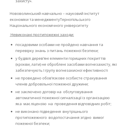
захисту».
Нововолинський навчально – науковий інститут
економіки та менеджментуТернопільського
Національного економічного університету
Невиконані протипожежні заходи:
посадовими особами не пройдено навчання та
перевірку знань з питань пожежної безпеки;
у будівлі дерев’яні елементи горищних покриттів
(крокви, лати) не оброблені засобами вогнезахисту, які
забезпечують І групу вогнезахисної ефективності
не проведено обов’язкове особисте страхування
членів добровільної пожежної дружини;
не заключено договір на обслуговування
автоматичної пожежної сигналізації із організацією
яка має ліцензію на проведення відповідних робіт;
не виконано підведення внутрішнього
протипожежного водопостачання згідно вимог
пожежної безпеки;