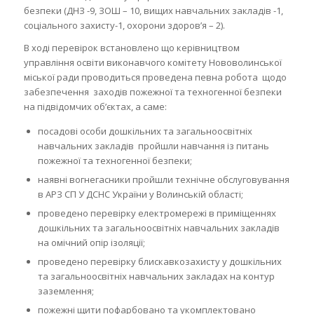
безпеки (ДНЗ -9, ЗОШ – 10, вищих навчальних закладів -1,
соціального захисту-1, охорони здоров’я – 2).
В ході перевірок встановлено що керівництвом
управління освіти виконавчого комітету Нововолинської
міської ради проводиться проведена певна робота щодо
забезпечення заходів пожежної та техногенної безпеки
на підвідомчих об’єктах, а саме:
посадові особи дошкільних та загальноосвітніх
навчальних закладів пройшли навчання із питань
пожежної та техногенної безпеки;
наявні вогнегасники пройшли технічне обслуговування
в АРЗ СП У ДСНС України у Волинській області;
проведено перевірку електромережі в приміщеннях
дошкільних та загальноосвітніх навчальних закладів
на омічний опір ізоляції;
проведено перевірку блискавкозахисту у дошкільних
та загальноосвітніх навчальних закладах на контур
заземлення;
пожежні щити пофарбовано та укомплектовано