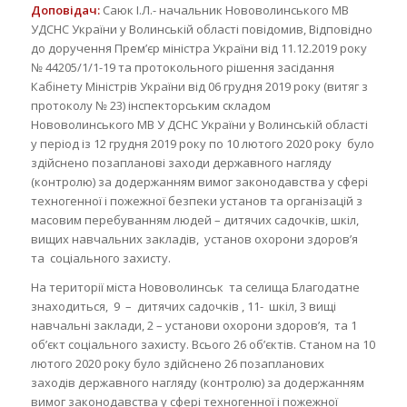
Доповідач:
Саюк І.Л.- начальник Нововолинського МВ
УДСНС України у Волинській області повідомив, Відповідно
до доручення Прем’єр міністра України від 11.12.2019 року
№ 44205/1/1-19 та протокольного рішення засідання
Кабінету Міністрів України від 06 грудня 2019 року (витяг з
протоколу № 23) інспекторським складом
Нововолинського МВ У ДСНС України у Волинській області
у період із 12 грудня 2019 року по 10 лютого 2020 року було
здійснено позапланові заходи державного нагляду
(контролю) за додержанням вимог законодавства у сфері
техногенної і пожежної безпеки установ та організацій з
масовим перебуванням людей – дитячих садочків, шкіл,
вищих навчальних закладів, установ охорони здоров’я
та соціального захисту.
На території міста Нововолинськ та селища Благодатне
знаходиться, 9 – дитячих садочків , 11- шкіл, 3 вищі
навчальні заклади, 2 – установи охорони здоров’я, та 1
об’єкт соціального захисту. Всього 26 об’єктів. Станом на 10
лютого 2020 року було здійснено 26 позапланових
заходів державного нагляду (контролю) за додержанням
вимог законодавства у сфері техногенної і пожежної