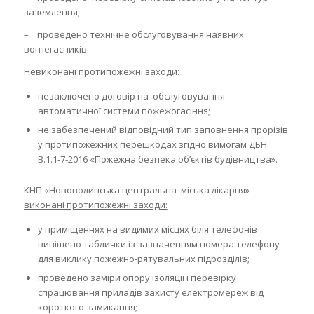
заземлення;
– проведено технічне обслуговування наявних
вогнегасників.
Невиконані протипожежні заходи:
незаключено договір на обслуговування
автоматичної системи пожежогасіння;
не забезпечений відповідний тип заповнення прорізів
у протипожежних перешкодах згідно вимогам ДБН
В.1.1-7-2016 «Пожежна безпека об’єктів будівництва».
КНП «Нововолинська центральна міська лікарня»
виконані протипожежні заходи:
у приміщеннях на видимих місцях біля телефонів
вивішено таблички із зазначенням номера телефону
для виклику пожежно-рятувальних підрозділів;
проведено заміри опору ізоляції і перевірку
спрацювання приладів захисту електромереж від
короткого замикання;