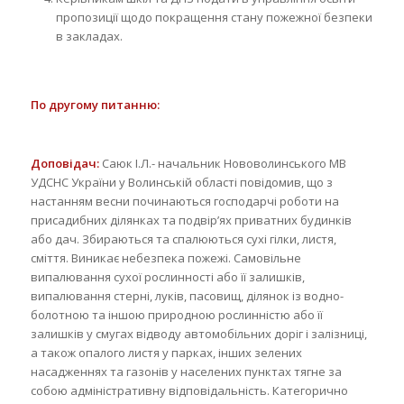
пропозиції щодо покращення стану пожежної безпеки
в закладах.
По другому питанню:
Доповідач:
Саюк І.Л.- начальник Нововолинського МВ
УДСНС України у Волинській області повідомив, що з
настанням весни починаються господарчі роботи на
присадибних ділянках та подвір’ях приватних будинків
або дач. Збираються та спалюються сухі гілки, листя,
сміття. Виникає небезпека пожежі. Самовільне
випалювання сухої рослинності або її залишків,
випалювання стерні, луків, пасовищ, ділянок із водно-
болотною та іншою природною рослинністю або її
залишків у смугах відводу автомобільних доріг і залізниці,
а також опалого листя у парках, інших зелених
насадженнях та газонів у населених пунктах тягне за
собою адміністративну відповідальність. Категорично