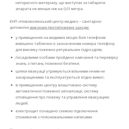
негорючого матеріалу, що виступає за габарити
апарата не менше ніж на 0,01 метра.
КНП «Нововолинський центр медико – санітарної
допомоги»
виконані протипожежні заходи
:
у приміщеннях на видимих місцях біля телефонів
вивішено таблички із зазначенням номера телефону
для виклику пожежно-рятувальних підрозділів;
посадовими особами пройдено навчання та перевірку
знань з питань пожежної безпеки;
шляхи евакуації утримуються вільними нічим не
захаращеними та експлуатуються згідно вимог;
в приміщеннях центру влаштовано систему
автоматичної пожежної сигналізації, систему
оповіщення про пожежу та управління евакуацією
людей.
електрощит оснащено схемою підключення
споживачів з пояснювальними написами.