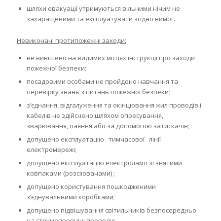
шляхи евакуації утримуються вільними нічим не
захаращеними та експлуатувати згідно вимог.
Невиконані протипожежні заходи:
не вивішено на видимих місцях інструкції про заходи
пожежної безпеки;
посадовими особами не пройдено навчання та
перевірку знань з питань пожежної безпеки;
з’єднання, відгалуження та окінцювання жил проводів і
кабелів не здійснено шляхом опресування,
зварювання, паяння або за допомогою затискачів;
допущено експлуатацію тимчасової лінії
електромережі;
допущено експлуатацію електроламп зі знятими
ковпаками (розсіювачами) ;
допущено користування пошкодженими
з’єднувальними коробками;
допущено підвішування світильників безпосередньо
на струмопровідні проводи;