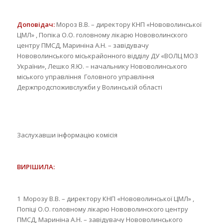
Доповідач:
Мороз В.В. – директору КНП «Нововолинської
ЦМЛ» , Попіка О.О. головному лікарю Нововолинского
центру ПМСД, Мариніна А.Н. – завідувачу
Нововолинського міськрайонного відділу ДУ «ВОЛЦ МОЗ
України», Лешко Я.Ю. – начальнику Нововолинського
міського управління Головного управління
Держпродспоживслужби у Волинській області
Заслухавши інформацію комісія
ВИРІШИЛА:
1 Морозу В.В. – директору КНП «Нововолинської ЦМЛ» ,
Попіці О.О. головному лікарю Нововолинского центру
ПМСД, Мариніна А.Н. – завідувачу Нововолинського