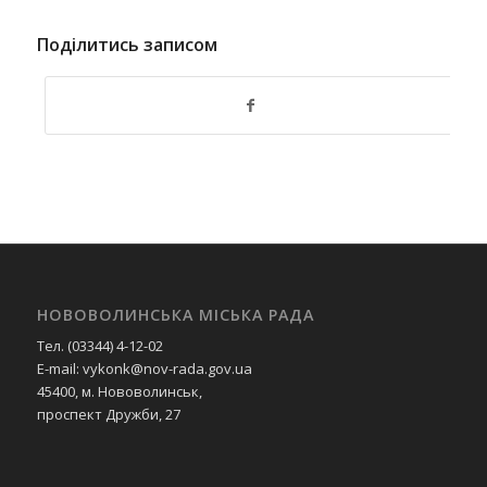
Поділитись записом
НОВОВОЛИНСЬКА МІСЬКА РАДА
Тел. (03344) 4-12-02
E-mail: vykonk@nov-rada.gov.ua
45400, м. Нововолинськ,
проспект Дружби, 27