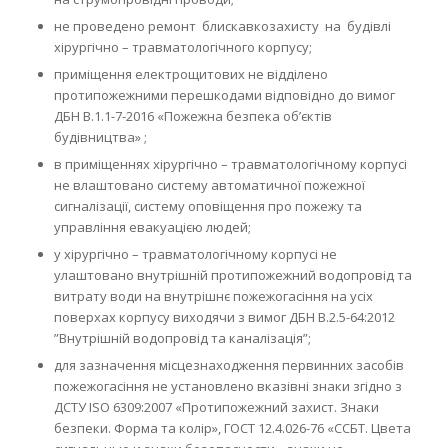
не проведено ремонт блискавкозахисту на будівлі
хірургічно – травматологічного корпусу;
приміщення електрощитових не відділено
протипожежними перешкодами відповідно до вимог
ДБН В.1.1-7-2016 «Пожежна безпека об’єктів
будівництва» ;
в приміщеннях хірургічно – травматологічному корпусі
не влаштовано систему автоматичної пожежної
сигналізації, систему оповіщення про пожежу та
управління евакуацією людей;
у хірургічно – травматологічному корпусі не
улаштовано внутрішній протипожежний водопровід та
витрату води на внутрішнє пожежогасіння на усіх
поверхах корпусу виходячи з вимог ДБН В.2.5-64:2012
”Внутрішній водопровід та каналізація”;
для зазначення місцезнаходження первинних засобів
пожежогасіння не установлено вказівні знаки згідно з
ДСТУ ISO 6309:2007 «Протипожежний захист. Знаки
безпеки. Форма та колір», ГОСТ 12.4.026-76 «ССБТ. Цвета