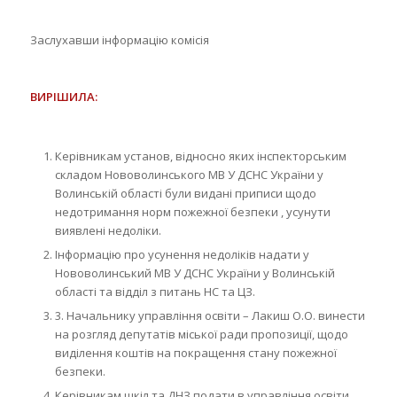
Заслухавши інформацію комісія
ВИРІШИЛА:
Керівникам установ, відносно яких інспекторським
складом Нововолинського МВ У ДСНС України у
Волинській області були видані приписи щодо
недотримання норм пожежної безпеки , усунути
виявлені недоліки.
Інформацію про усунення недоліків надати у
Нововолинський МВ У ДСНС України у Волинській
області та відділ з питань НС та ЦЗ.
3. Начальнику управління освіти – Лакиш О.О. винести
на розгляд депутатів міської ради пропозиції, щодо
виділення коштів на покращення стану пожежної
безпеки.
Керівникам шкіл та ДНЗ подати в управління освіти