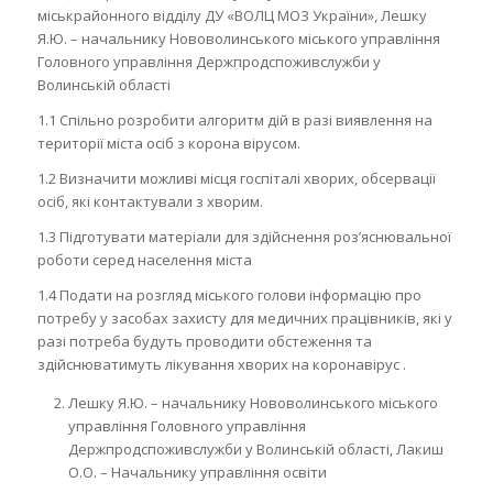
міськрайонного відділу ДУ «ВОЛЦ МОЗ України», Лешку
Я.Ю. – начальнику Нововолинського міського управління
Головного управління Держпродспоживслужби у
Волинській області
1.1 Спільно розробити алгоритм дій в разі виявлення на
території міста осіб з корона вірусом.
1.2 Визначити можливі місця госпіталі хворих, обсервації
осіб, які контактували з хворим.
1.3 Підготувати матеріали для здійснення роз’яснювальної
роботи серед населення міста
1.4 Подати на розгляд міського голови інформацію про
потребу у засобах захисту для медичних працівників, які у
разі потреба будуть проводити обстеження та
здійснюватимуть лікування хворих на коронавірус .
Лешку Я.Ю. – начальнику Нововолинського міського
управління Головного управління
Держпродспоживслужби у Волинській області, Лакиш
О.О. – Начальнику управління освіти