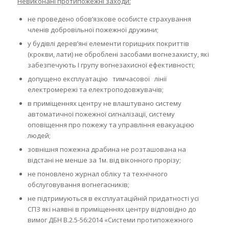
Невиконані протипожежні заходи:
не проведено обов’язкове особисте страхування
членів добровільної пожежної дружини;
у будівлі дерев’яні елементи горищних покриттів
(крокви, лати) не оброблені засобами вогнезахисту, які
забезпечують І групу вогнезахисної ефективності;
допущено експлуатацію тимчасової лінії
електромережі та електроподовжувачів;
в приміщеннях центру не влаштувано систему
автоматичної пожежної сигналізації, систему
оповіщення про пожежу та управління евакуацією
людей;
зовнішня пожежна драбина не розташована на
відстані не менше за 1м. від віконного прорізу;
не поновлено журнал обліку та технічного
обслуговування вогнегасників;
не підтримуються в експлуатаційній придатності усі
СПЗ які наявні в приміщеннях центру відповідно до
вимог ДБН В.2.5-56:2014 «Системи протипожежного