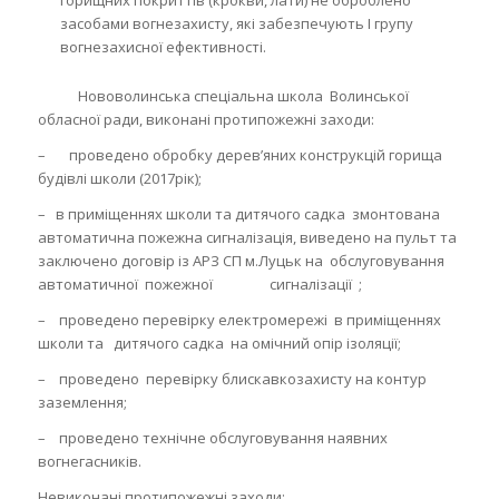
горищних покриттів (крокви, лати) не оброблено
засобами вогнезахисту, які забезпечують І групу
вогнезахисної ефективності.
Нововолинська спеціальна школа Волинської
обласної ради, виконані протипожежні заходи:
– проведено обробку дерев’яних конструкцій горища
будівлі школи (2017рік);
– в приміщеннях школи та дитячого садка змонтована
автоматична пожежна сигналізація, виведено на пульт та
заключено договір із АРЗ СП м.Луцьк на обслуговування
автоматичної пожежної сигналізації ;
– проведено перевірку електромережі в приміщеннях
школи та дитячого садка на омічний опір ізоляції;
– проведено перевірку блискавкозахисту на контур
заземлення;
– проведено технічне обслуговування наявних
вогнегасників.
Невиконані протипожежні заходи: