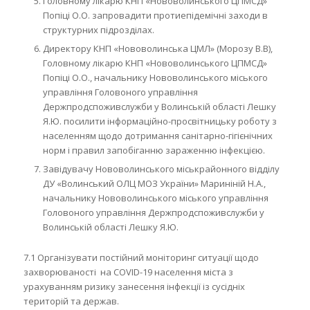
Головному лікарю КНП «Нововолинського ЦПМСД»
Попіці О.О. запровадити протиепідемічні заходи в
структурних підрозділах.
Директору КНП «Нововолинська ЦМЛ» (Морозу В.В),
Головному лікарю КНП «Нововолинського ЦПМСД»
Попіці О.О., начальнику Нововолинського міського
управління Головоного управління
Держпродспоживслужби у Волинській області Лешку
Я.Ю. посилити інформаційно-просвітницьку роботу з
населенням щодо дотримання санітарно-гігієнічних
норм і правил запобіганню зараженню інфекцією.
Завідувачу Нововолинського міськрайонного відділу
ДУ «Волинський ОЛЦ МОЗ України» Мариніній Н.А.,
начальнику Нововолинського міського управління
Головоного управління Держпродспоживслужби у
Волинській області Лешку Я.Ю.
7.1 Організувати постійний моніторинг ситуації щодо
захворюваності на COVID-19 населення міста з
урахуванням ризику занесення інфекції із сусідніх
територій та держав.