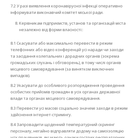
7.2 У разі виявлення коронавірусної інфекції оперативно
інформувати виконавчий комітет міської ради.
Керівникам підприємств, установ та організацій міста
незалежно від форми власності::
8.1 Скасувати або максимально перевести в режим
телефонних або відео конференцій усі наради чи заходи
та засідання колегіальних і дорадчих органів (зокрема
громадських слухань і обговорень), в тому числі органів
місцевого самоврядування (за винятком виключних
випадків).
8.2 Укасувати до особливого розпорядження проведення
особистих прийомів громадян в усіх органах державної
влади та органах місцевого самоврядування.
8.3 Перевести усі масові соціально значемі заходи в режим
здійснення інтернет-стримінгу.
8.4 Запровадити щоденний температурний скринінг
персоналу, негайно відправляти додому на самоізоляцію
усіх працівників, які мають ознаки гострих респіраторних