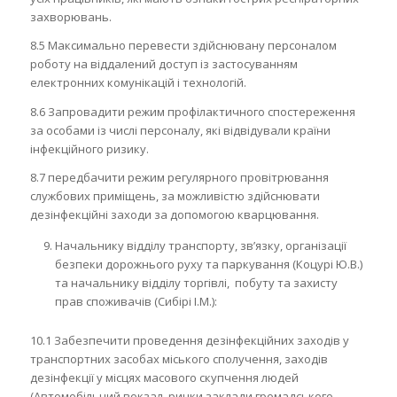
захворювань.
8.5 Максимально перевести здійснювану персоналом
роботу на віддалений доступ із застосуванням
електронних комунікацій і технологій.
8.6 Запровадити режим профілактичного спостереження
за особами із числі персоналу, які відвідували країни
інфекційного ризику.
8.7 передбачити режим регулярного провітрювання
службових приміщень, за можливістю здійснювати
дезінфекційні заходи за допомогою кварцювання.
Начальнику відділу транспорту, зв’язку, організації
безпеки дорожнього руху та паркування (Коцурі Ю.В.)
та начальнику відділу торгівлі, побуту та захисту
прав споживачів (Сибірі І.М.):
10.1 Забезпечити проведення дезінфекційних заходів у
транспортних засобах міського сполучення, заходів
дезінфекції у місцях масового скупчення людей
(Автомобільний вокзал, ринки заклади громадського