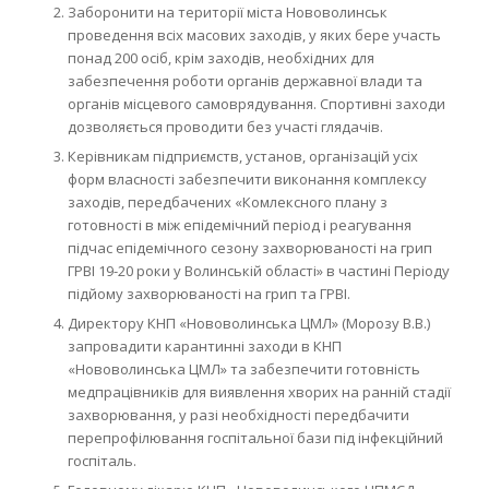
Заборонити на території міста Нововолинськ
проведення всіх масових заходів, у яких бере участь
понад 200 осіб, крім заходів, необхідних для
забезпечення роботи органів державної влади та
органів місцевого самоврядування. Спортивні заходи
дозволяється проводити без участі глядачів.
Керівникам підприємств, установ, організацій усіх
форм власності забезпечити виконання комплексу
заходів, передбачених «Комлексного плану з
готовності в між епідемічний період і реагування
підчас епідемічного сезону захворюваності на грип
ГРВІ 19-20 роки у Волинській області» в частині Періоду
підйому захворюваності на грип та ГРВІ.
Директору КНП «Нововолинська ЦМЛ» (Морозу В.В.)
запровадити карантинні заходи в КНП
«Нововолинська ЦМЛ» та забезпечити готовність
медпрацівників для виявлення хворих на ранній стадії
захворювання, у разі необхідності передбачити
перепрофілювання госпітальної бази під інфекційний
госпіталь.