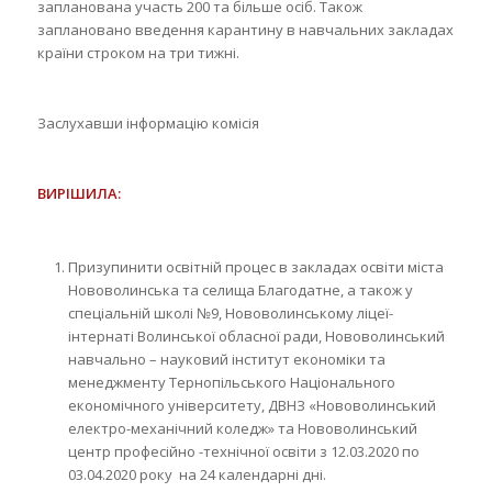
запланована участь 200 та більше осіб. Також
заплановано введення карантину в навчальних закладах
країни строком на три тижні.
Заслухавши інформацію комісія
ВИРІШИЛА:
Призупинити освітній процес в закладах освіти міста
Нововолинська та селища Благодатне, а також у
спеціальній школі №9, Нововолинському ліцеї-
інтернаті Волинської обласної ради, Нововолинський
навчально – науковий інститут економіки та
менеджменту Тернопільського Національного
економічного університету, ДВНЗ «Нововолинський
електро-механічний коледж» та Нововолинський
центр професійно -технічної освіти з 12.03.2020 по
03.04.2020 року на 24 календарні дні.