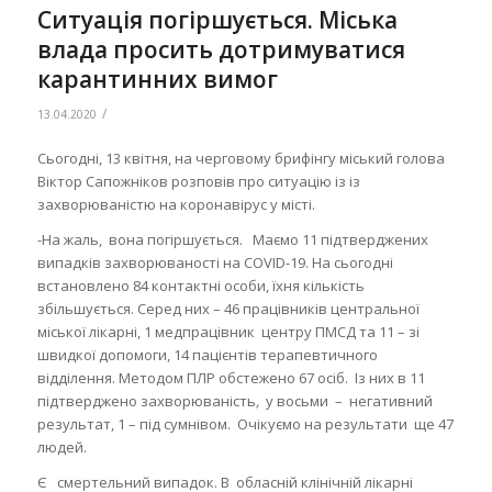
Ситуація погіршується. Міська
влада просить дотримуватися
карантинних вимог
/
13.04.2020
Сьогодні, 13 квітня, на черговому брифінгу міський голова
Віктор Сапожніков розповів про ситуацію із із
захворюваністю на коронавірус у місті.
-На жаль, вона погіршується. Маємо 11 підтверджених
випадків захворюваності на COVID-19. На сьогодні
встановлено 84 контактні особи, їхня кількість
збільшується. Серед них – 46 працівників центральної
міської лікарні, 1 медпрацівник центру ПМСД та 11 – зі
швидкої допомоги, 14 пацієнтів терапевтичного
відділення. Методом ПЛР обстежено 67 осіб. Із них в 11
підтверджено захворюваність
,
у восьми – негативний
результат, 1 – під сумнівом. Очікуємо на результати ще 47
людей.
Є смертельний випадок. В обласній клінічній лікарні