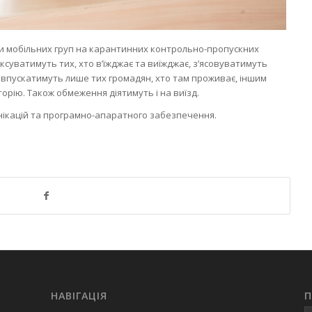
оти мобільних груп на карантинних контрольно-пропускних
суватимуть тих, хто в’їжджає та виїжджає, з’ясовуватимуть
в впускатимуть лише тих громадян, хто там проживає, іншим
рію. Також обмеження діятимуть і на виїзд.
унікацій та програмно-апаратного забезпечення.
НАВІГАЦІЯ