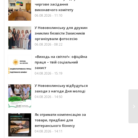
чергове засідання
виконавчого комітету
06.08.2026 - 11:10
У Нововолинську для дружин
зниклих безвісти Захисників
організували фотосесію
06.08.2026 - 08:22
«Виходь на світло!»: офіційна
праця – твій соціальний
захист
04.08.2026 - 15:19
У Нововолинську відбудуться
заходи з нагоди Дня молоді
04.08.2026 - 14:50
Як отримати компенсацію за
товари, придбані для
ветеранського бізнесу
04.08.2026 - 14:11