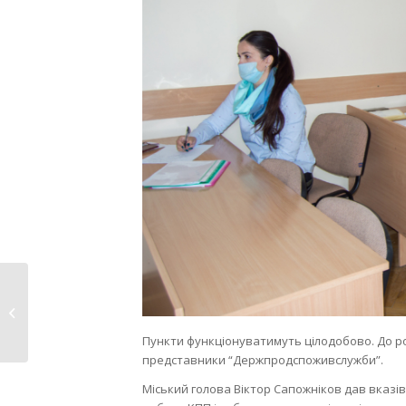
У найближчі вихідні
доступ до міських
цвинтарів...
Пункти функціонуватимуть цілодобово. До ро
представники “Держпродспоживслужби”.
Міський голова Віктор Сапожніков дав вказі