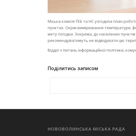
Міська комісія ТЕБ та НС узгодила план роб
пунктах. Окрім вимірювання температури, фік
мету поїздки. Зокрема, до населених пункті
рекомендуватимуть не відвідувати цю терито
Відділ з питань інформаційної політики, ком
Поділитись записом
НОВОВОЛИНСЬКА МІСЬКА РАДА