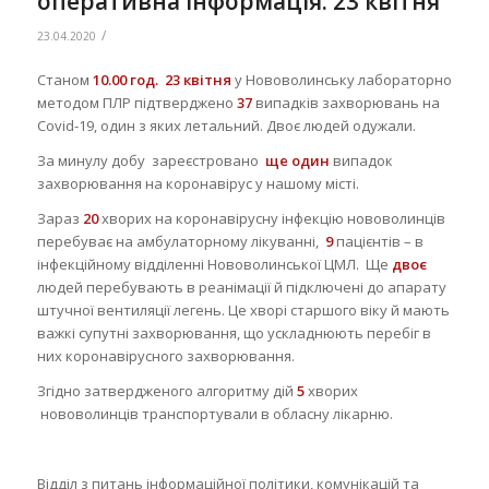
оперативна інформація. 23 квітня
/
23.04.2020
Станом
10.00 год. 23 квітня
у Нововолинську лабораторно
методом ПЛР підтверджено
37
випадків захворювань на
Covid-19, один з яких летальний. Двоє людей одужали.
За минулу добу зареєстровано
ще один
випадок
захворювання на коронавірус у нашому місті.
Зараз
20
хворих на коронавірусну інфекцію нововолинців
перебуває на амбулаторному лікуванні,
9
пацієнтів – в
інфекційному відділенні Нововолинської ЦМЛ. Ще
двоє
людей перебувають в реанімації й підключені до апарату
штучної вентиляції легень. Це хворі старшого віку й мають
важкі супутні захворювання, що ускладнюють перебіг в
них коронавірусного захворювання.
Згідно затвердженого алгоритму дій
5
хворих
нововолинців транспортували в обласну лікарню.
Відділ з питань інформаційної політики, комунікацій та