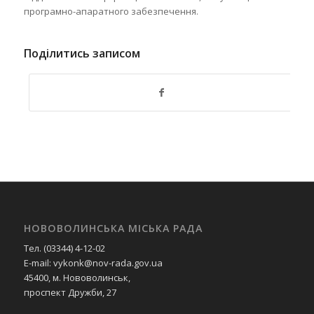
програмно-апаратного забезпечення.
Поділитись записом
НОВОВОЛИНСЬКА МІСЬКА РАДА
Тел. (03344) 4-12-02
E-mail: vykonk@nov-rada.gov.ua
45400, м. Нововолинськ,
проспект Дружби, 27