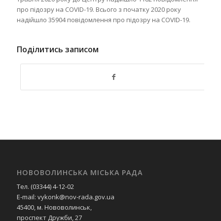
про підозру на COVID-19. Всього з початку 2020 року
надійшло 35904 повідомлення про підозру на COVID-19.
Поділитись записом
НОВОВОЛИНСЬКА МІСЬКА РАДА
Тел. (03344) 4-12-02
E-mail: vykonk@nov-rada.gov.ua
45400, м. Нововолинськ,
проспект Дружби, 27