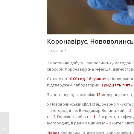
Коронавірус. Нововолинсь
/
18.05.2020
За останню добу в Нововолинську методом
хвороби. Коронавірусна інфекція діагностов
Станом на
10.00 год.
18 травня
у Нововолинс
підтверджені лабораторно.
Тридцять п’ять
За весь період захворіло
13
медпрацівників, 
У Нововолинській ЦМЛ стаціонарно лікують
– іногородні : м. Володимир-Волинський –
2
,
н –
3
, Горохівський р-н –
1
. Зокрема, в інфек
МОЗ повідомляє:
іногородніх, в реанімаційному –
2
жителі міст
в Україні зафіксовано
Двоє
нововолинців, які мають коронавірусну 