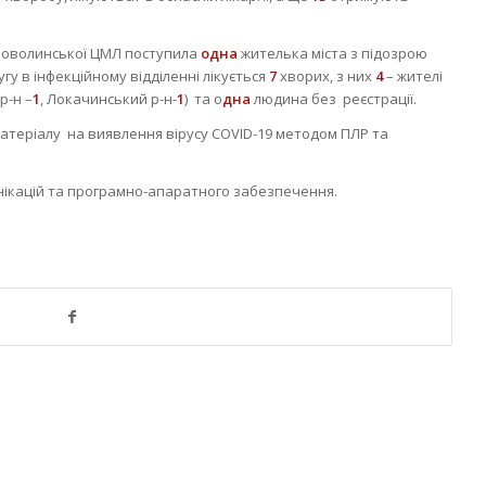
ововолинської ЦМЛ поступила
одна
жителька міста з підозрою
гу в інфекційному відділенні лікується
7
хворих, з них
4
– жителі
р-н –
1
, Локачинський р-н-
1
) та о
дна
людина без реєстрації.
атеріалу на виявлення вірусу COVID-19 методом ПЛР та
унікацій та програмно-апаратного забезпечення.