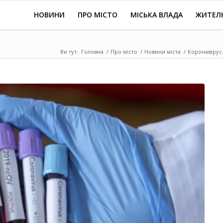
НОВИНИ
ПРО МІСТО
МІСЬКА ВЛАДА
ЖИТЕЛ
Ви тут:
Головна
/
Про місто
/
Новини міста
/
Коронавірус.