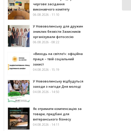
чергове засідання
виконавчого комітету
06.08.2026 - 11:10
У Нововолинську для дружин
зниклих безвісти Захисників
організували фотосесію
06.08.2026 - 08:22
«Виходь на світло!»: офіційна
праця – твій соціальний
захист
04.08.2026 - 15:19
У Нововолинську відбудуться
заходи з нагоди Дня молоді
04.08.2026 - 14:50
Як отримати компенсацію за
товари, придбані для
ветеранського бізнесу
04.08.2026 - 14:11