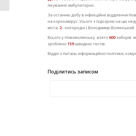
18616...
лікування амбулаторно.
За останню добу в інфекційне відділення Н
на коронавірус. Усього з підозрою на цю неду
міста,
2
– іногородні ( Володимир-Волинський 
Всього у Нововолинську взято
600
заборів м
зроблено
159
швидких тестів.
Відділ з питань інформаційної політики, ком
Поділитись записом