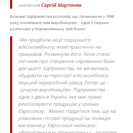
зазначив
Сергій Мартиняк
.
Власник підприємства розповів, що, починаючи з 1998
року очолюване ним виробництво – одне з перших
розпочало у Нововолинську свій бізнес.
-Ми придбали акції тодішнього
м’ясокомбінату, який практично не
працював. Розвинули його. Коли стало
питання про створення сировинної бази
для цього підприємства, не вагаючись,
збудувати на території м’ясокомбінату
перший переробний завод. Тепер це –
сучасне виробництво. Підприємство –
одне з двох в Україні, яке має право
реалізовувати продукцію у країнах
Євросоюзу. Маємо гордитися тим, що на
упаковках готової продукції на полицях
магазинів у Євросоюзі написано:
«Вироблено в м. Нововолинськ, -розповів