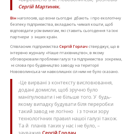
Сергій Мартиняк.
Він
наголосив, що вони сьогодні дбають і про екологічну
безпеку підприємства, вкладають чималі кошти, щоб
відповідати усім вимогам, які ставить сьогодення та їхні
партнери з інших країн.
Співласник підприємства
Сергій Горлач
стверджує, що в
інтерв»ю журналу «Наше птахівництво», в якому
обговорювали проблеми галузі та підприємства зокрема,
ні слова про будівництво заводу на території
Нововолинська чи навколишніх сіл ним не було сказано.
-Це вирвані з контексту висловювання,
додані домисли, щоб зручно було
маніпулювати і не більше того. У будь-
якому випадку будувати біля переробки
такий завод не логічно і з точки зору
технологічних правил нашої галузі також.
Та й планів таких у нас і не було, –
зауважив
Сергій Горлач.