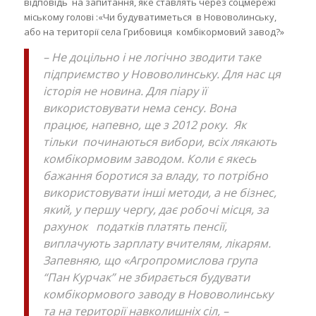
відповідь на запитання, яке ставлять через соцмережі
міському голові :«Чи будуватиметься в Нововолинську,
або на території села Грибовиця комбікормовий завод?»
– Не доцільно і не логічно зводити таке
підприємство у Нововолинську. Для нас ця
історія не новина. Для піару її
використовувати нема сенсу. Вона
працює, напевно, ще з 2012 року. Як
тільки починаються вибори, всіх лякають
комбікормовим заводом. Коли є якесь
бажання боротися за владу, то потрібно
використовувати інші методи, а не бізнес,
який, у першу чергу, дає робочі місця, за
рахунок податків платять пенсії,
виплачують зарплату вчителям, лікарям.
Запевняю, що «Агропромислова група
“Пан Курчак” не збирається будувати
комбікормового заводу в Нововолинську
та на території навколишніх сіл, –