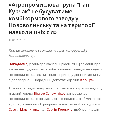
«Агропромислова група “Пан
Курчак” не будуватиме
комбікормового заводу у
Нововолинську та на території
навколишніх сіл»
/
18.05.2020
Про це він заявив сьогодні на прес-конференції у
Нововолинську.
Нагадаємо
, у соцмережах поширюється інформація про
ймовірне будівництво комбікормового заводу неподалік
Нововолинська. Заяви з цього приводу двічі висловив у
відеозверненні народний депутат України
Ігор Гузь
.
Аби зняти градус напруги і розставити всі крапки над «і»,
міський голова
Віктор Сапожніков
запросив до
Нововолинська співвласників товариства з обмеженою
відповідальністю «Агропромислова група «Пан Курчак»
Сергія Мартиняка
та
Сергія Горлача
, щоб вони дали