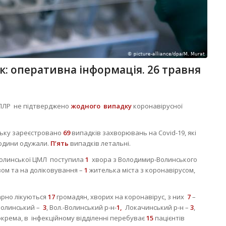
к: оперативна інформація. 26 травня
 ПЛР не підтверджено
жодного випадку
коронавірусної
ьку зареєстровано
69
випадків захворювань на Covid-19, які
юдини одужали.
П’ять
випадків летальні.
волинської ЦМЛ поступила
1
хвора з Володимир-Волинського
ом та на доліковування –
1
жителька міста з коронавірусом,
арно лікуються
17
громадян, хворих на коронавірус, з них
7
–
-Волинський –
3
, Вол.-Волинський р-н-
1,
Локачинський р-н –
3
,
окрема, в інфекційному відділенні перебуває
15
пацієнтів