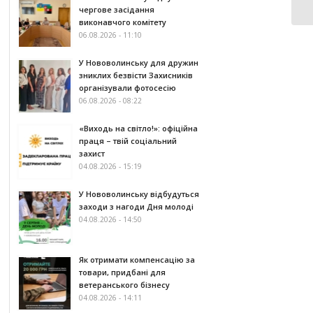
чергове засідання
виконавчого комітету
06.08.2026 - 11:10
У Нововолинську для дружин
зниклих безвісти Захисників
організували фотосесію
06.08.2026 - 08:22
«Виходь на світло!»: офіційна
праця – твій соціальний
захист
04.08.2026 - 15:19
У Нововолинську відбудуться
заходи з нагоди Дня молоді
04.08.2026 - 14:50
Як отримати компенсацію за
товари, придбані для
ветеранського бізнесу
04.08.2026 - 14:11