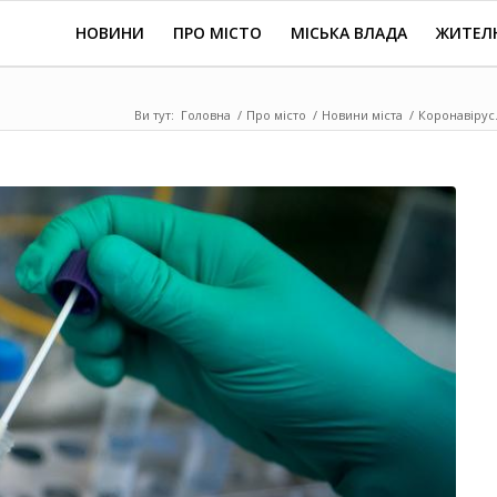
НОВИНИ
ПРО МІСТО
МІСЬКА ВЛАДА
ЖИТЕЛ
Ви тут:
Головна
/
Про місто
/
Новини міста
/
Коронавірус.