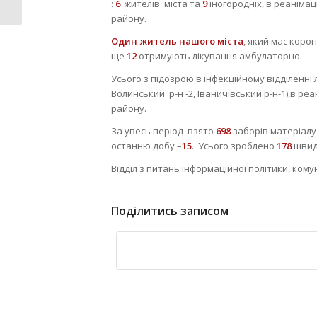
країнами...
:
6
жителів міста та
9
іногородніх, в реаніма
району.
Один
житель нашого міста
, який має корон
ще
12
отримують лікування амбулаторно.
Усього з підозрою в інфекційному відділенні 
Волинський р-н -2, Іваничівський р-н-1),в ре
району.
За увесь період взято
698
заборів матеріалу
останню добу –
15
. Усього зроблено
178
швидк
Відділ з питань інформаційної політики, ком
Поділитись записом