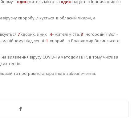
ційному –
один
житель міста та
один
пацієнт з Іваничівського
авірусну хворобу, лікується в обласній лікарні, а
лікується
7
хворих, з них
4
– жителі міста,
3
іногородні ( Вол.-
анімаційному відділенні
1
хворий з Володимир-Волинського
 на виявлення вірусу COVID-19 методом ПЛР, в тому числі за
их тестів.
унікацій та програмно-апаратного забезпечення.