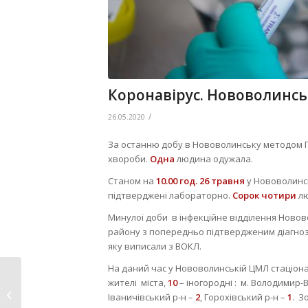
Коронавірус. Нововолинсь
/
26.05.2020
За останню добу в Нововолинську методом
хвороби.
Одна
людина одужала.
Станом на
10.00 год.
26 травня
у Нововолинс
підтверджені лабораторно.
Сорок чотири
л
Минулої доби в інфекційне відділення Ново
району з попередньо підтвердженим діагноз
яку виписали з ВОКЛ.
На даний час у Нововолинській ЦМЛ стаціон
Активна молодь
жителі міста,
10
– іногородні : м. Володимир
міста «подорожували
Іваничівський р-н –
2
, Горохівський р-н –
1
. З