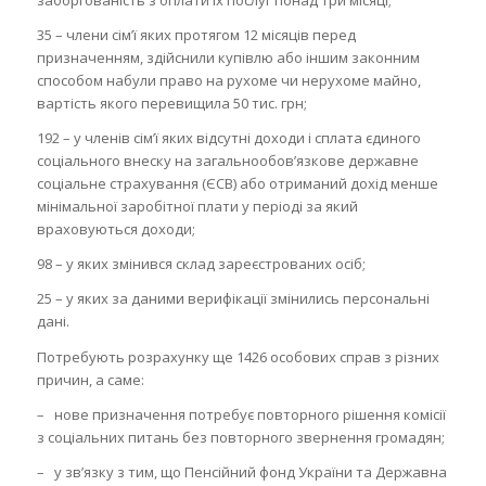
заборгованість з оплати їх послуг понад три місяці;
35 – члени сім’ї яких протягом 12 місяців перед
призначенням, здійснили купівлю або іншим законним
способом набули право на рухоме чи нерухоме майно,
вартість якого перевищила 50 тис. грн;
192 – у членів сім’ї яких відсутні доходи і сплата єдиного
соціального внеску на загальнообов’язкове державне
соціальне страхування (ЄСВ) або отриманий дохід менше
мінімальної заробітної плати у періоді за який
враховуються доходи;
98 – у яких змінився склад зареєстрованих осіб;
25 – у яких за даними верифікації змінились персональні
дані.
Потребують розрахунку ще 1426 особових справ з різних
причин, а саме:
– нове призначення потребує повторного рішення комісії
з соціальних питань без повторного звернення громадян;
– у зв’язку з тим, що Пенсійний фонд України та Державна