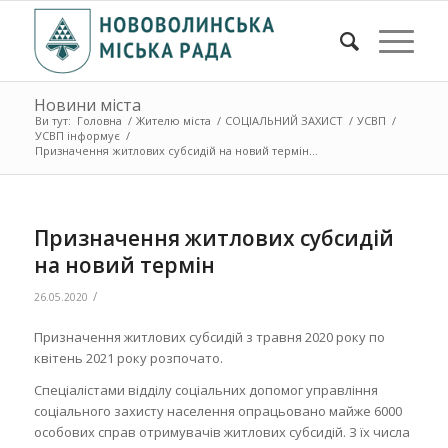
Новини міста
Ви тут:
Головна
/
Жителю міста
/
СОЦІАЛЬНИЙ ЗАХИСТ
/
УСВП
/
УСВП інформує
/
Призначення житлових субсидій на новий термін...
Призначення житлових субсидій
на новий термін
/
26.05.2020
Призначення житлових субсидій з травня 2020 року по
квітень 2021 року розпочато.
Спеціалістами відділу соціальних допомог управління
соціального захисту населення опрацьовано майже 6000
особових справ отримувачів житлових субсидій. З їх числа