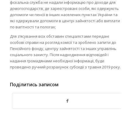
фіскальна служба не надали інформацію про доходи для
домогосподарств, де зареєстровані особи, які одержують
допомоги чи пенсії в інших населених пунктах України та
які одержували допомоги в центрі зайнятості або виплати
по вагітності та пологах;
Для з’ясування всіх обставин спеціалістами передані
особові справи на розгляд комісії та зроблено запити до
Пенсійного фонду, центру зайнятості та інших управлінь
соціального захисту. Після надходження відповідей і
надання громадянами необхідної інформації, буде
проведено ручний розрахунок субсидії з травня 2019 року.
Поділитись записом