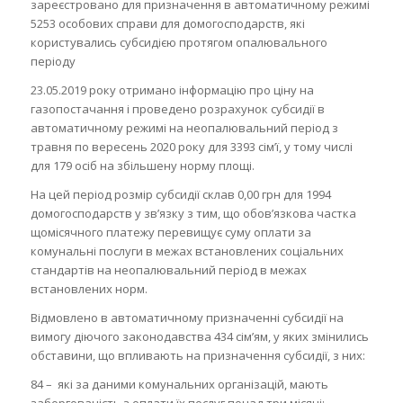
зареєстровано для призначення в автоматичному режимі
5253 особових справи для домогосподарств, які
користувались субсидією протягом опалювального
періоду
23.05.2019 року отримано інформацію про ціну на
газопостачання і проведено розрахунок субсидії в
автоматичному режимі на неопалювальний період з
травня по вересень 2020 року для 3393 сім’ї, у тому числі
для 179 осіб на збільшену норму площі.
На цей період розмір субсидії склав 0,00 грн для 1994
домогосподарств у зв’язку з тим, що обов’язкова частка
щомісячного платежу перевищує суму оплати за
комунальні послуги в межах встановлених соціальних
стандартів на неопалювальний період в межах
встановлених норм.
Відмовлено в автоматичному призначенні субсидії на
вимогу діючого законодавства 434 сім’ям, у яких змінились
обставини, що впливають на призначення субсидії, з них:
84 – які за даними комунальних організацій, мають