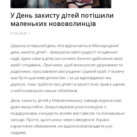
У День захисту дітей потішили
маленьких нововолинців
/
01.06.2020
Щороку в перший день літа відзначається Міжнародний
день захисту дітей – прекрасне свято радості та одвічної
надії. Адже саме в дітях ми хочемо бачити здійснення своїх
мрій і сподівань. Прагнемо, щоб вони росли здоровими та
радісними, прославляли свої родини і рідний край. У малечі
має бути щасливе дитинство. І за це відповідаємо ми,
дорослі, тому турбота про дітей та захист їхніх прав є одним
з найголовніших наших обов’язків.
День захисту дітей у Нововолинську завжди відзначали
дуже масштабно. Влаштовували різні конкурси з
подарунками, концерти, всілякі виставкові та пізнавальні
заходи. Проте, цього року через введені в Україні
карантинні обмеження, не вдалося впровадити усіх
задумів.