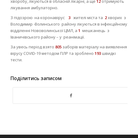
хворобу, лікуються в обласній лікарні, а ще
1
2
отримують
лікування амбулаторно.
З підозрою на коронавірус
3
жителі міста та
2
хворих з
Володимир -Волинського району лікуються в інфекційному
відділенні Нововолинської ЦМЛ, а
1
мешканець з
Іваничівського району – у реанімації.
За увесь період взято
80
5
заборів матеріалу на виявлення
вірусу COVID-19 методом ПЛР та зроблено
193
швидкі
тести.
Поділитись записом