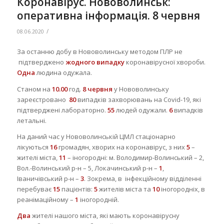
Коронавірус. Нововолинськ:
оперативна інформація. 8 червня
/
08.06.2020
За останню добу в Нововолинську методом ПЛР не
підтверджено
жодного
випад
ку
коронавірусної хвороби.
Одна
людина одужала.
Станом на
10.00
год.
8
червня
у Нововолинську
зареєстровано
80
випадків захворювань на Covid-19, які
підтверджені лабораторно.
5
5
людей одужали.
6
випадків
летальні.
На даний час у Нововолинській ЦМЛ стаціонарно
лікуються
16
громадян, хворих на коронавірус, з них
5
–
жителі міста,
11
– іногородні: м. Володимир-Волинський – 2,
Вол.-Волинський р-н – 5, Локачинський р-н –
1
,
Іваничівський р-н –
3
. Зокрема, в інфекційному відділенні
перебуває
15
пацієнтів:
5
жителів міста та
10
іногородніх, в
реанімаційному –
1
іногородній.
Два
жителі нашого міста, які мають коронавірусну