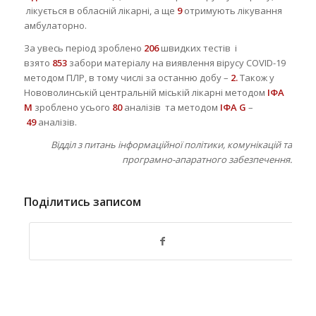
лікується в обласній лікарні, а ще
9
отримують лікування
амбулаторно.
За увесь період зроблено
206
швидких тестів і
взято
853
забори матеріалу на виявлення вірусу COVID-19
методом ПЛР, в тому числі за останню добу –
2.
Також у
Нововолинській центральній міській лікарні методом
ІФА
М
зроблено усього
80
аналізів та методом
ІФА G
–
49
аналізів.
Відділ з питань інформаційної політики, комунікацій та
програмно-апаратного забезпечення.
Поділитись записом