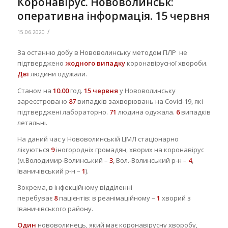
Коронавірус. Нововолинськ:
оперативна інформація. 15 червня
/
15.06.2020
За останню добу в Нововолинську методом ПЛР не
підтверджено
жодного випадку
коронавірусної хвороби.
Дві
людини одужали.
Станом на
10.00
год.
1
5
червня
у Нововолинську
зареєстровано
87
випадків захворювань на Covid-19, які
підтверджені лабораторно.
71
людина одужала.
6
випадків
летальні.
На даний час у Нововолинській ЦМЛ стаціонарно
лікуються
9
іногородніх громадян, хворих на коронавірус
(м.Володимир-Волинський –
3
, Вол.-Волинський р-н –
4
,
Іваничівський р-н –
1
).
Зокрема, в інфекційному відділенні
перебуває
8
пацієнтів: в реанімаційному –
1
хворий з
Іваничівського району.
Один
нововолинець, який має коронавірусну хворобу,