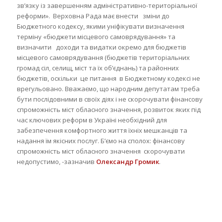
зв’язку із завершенням адміністративно-територіальної
реформи». Верховна Рада має внести зміни до
Бюджетного кодексу, якими уніфікувати визначення
терміну «бюджети місцевого самоврядування» та
визначити доходи та видатки окремо для бюджетів
місцевого самоврядування (бюджетів територіальних
громад сіл, селищ, міст та їх об’єднань) та районних
бюджетів, оскільки це питання в Бюджетному кодексі не
врегульовано. Вважаємо, що народним депутатам треба
бути послідовними в своїх діях і не скорочувати фінансову
спроможність міст обласного значення, розвиток яких під
час ключових реформ в Україні необхідний для
забезпечення комфортного життя їхніх мешканців та
надання їм якісних послуг.
Б’ємо на сполох: фінансову
спроможність міст обласного значення скорочувати
недопустимо, -зазначив
Олександр Громик
.