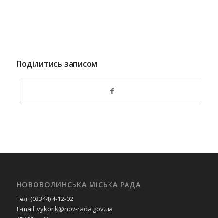
Поділитись записом
НОВОВОЛИНСЬКА МІСЬКА РАДА
Тел. (03344) 4-12-02
E-mail: vykonk@nov-rada.gov.ua