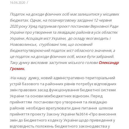
/
16.06.2020
Податок на доходи фізичних осіб має залишитися у місцевих
бюджетах. Однак, на позачерговому засіданні 12 червня
2020 року Уряд підтримав проєкт постанови Верховної Ради
України про утворення та ліквідацію районів в усіх областях
України. Асоціація міст України, до складу якої входить і
Нововолинськ, стурбовані тим, що основний
бюджетоутворюючий податок міст обласного значення, а
це податок на доходи фізичних осіб, може бути забраний.
Таку думку висловив заступник міського голови
Олександр
Громик.
-На нашу думку, новий адміністративно-територіальний
устрій базового та районних рівнів потребує відповідних
змін правових засад функціонування бюджетної системи
України та основи міжбюджетних відносин. Перед
прийняттям постанови про утворення та ліквідацію
районів необхідно врегулювати дане питання шляхом
прийняття проекту Закону України №3614 «Про внесення
змін до Бюджетного кодексу України щодо приведення у
відповідність положень бюджетного законодавства у