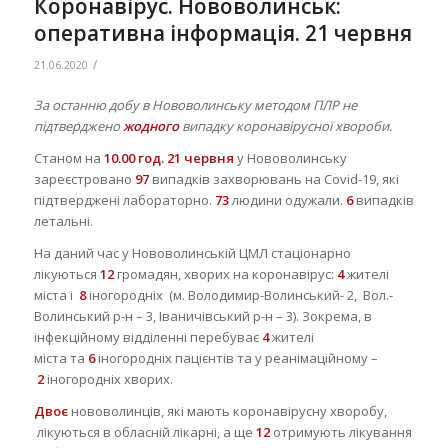
Коронавірус. Нововолинськ:
оперативна інформація. 21 червня
/
21.06.2020
За останню добу в Нововолинську методом ПЛР не
підтверджено
жодного
випадку коронавірусної хвороби.
Станом на
10.00 год. 21 червня
у Нововолинську
зареєстровано
97
випадків захворювань на Covid-19, які
підтверджені лабораторно.
73
людини одужали.
6
випадків
летальні.
На даний час у Нововолинській ЦМЛ стаціонарно
лікуються
12
громадян, хворих на коронавірус:
4
жителі
міста і
8
іногородніх (м. Володимир-Волинський- 2, Вол.-
Волинський р-н – 3, Іваничівський р-н – 3). Зокрема, в
інфекційному відділенні перебуває
4
жителі
міста та
6
іногородніх пацієнтів та у реанімаційному –
2
іногородніх хворих.
Двоє
нововолинців, які мають коронавірусну хворобу,
лікуються в обласній лікарні, а ще
12
отримують лікування