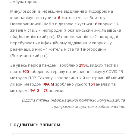
амбулаторно.
Минулої доби в інфекційне відділення з підозрою на
коронавірус поступили
6
жителів міста. Всього у
Нововолинській ЦМЛ з підозрою лікується
16
хворих: 13-
жителі міста, 3 – іногородні (Локачинський р-н, Львівська
обл, Іваничівський р-н). 12 нововолинців та 2 іногородні
перебувають у інфекційному відділенні. 2 хворих – у
реанімації, з них – 1 житель міста та 1 іногородній
(Локачинський р-н).
За увесь період пандемії зроблено
219
швидких тестів і
взято
920
заборів матеріалу на виявлення вірусу COVID-19
методом ПЛР. Також у Нововолинській центральній міській
лікарні методом
ІФА М
зроблено усього
164
аналізи та
методом
ІФА G – 73
аналізи.
Відділ з питань інформаційної політики, комунікацій та
програмно-апаратного забезпечення.
Поділитись записом